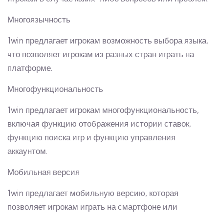
Многоязычность
1win предлагает игрокам возможность выбора языка,
что позволяет игрокам из разных стран играть на
платформе.
Многофункциональность
1win предлагает игрокам многофункциональность,
включая функцию отображения истории ставок,
функцию поиска игр и функцию управления
аккаунтом.
Мобильная версия
1win предлагает мобильную версию, которая
позволяет игрокам играть на смартфоне или