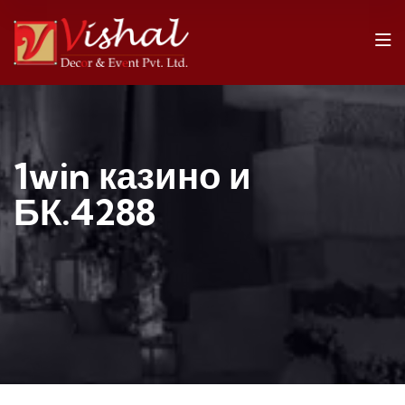
1win казино и
БК.4288