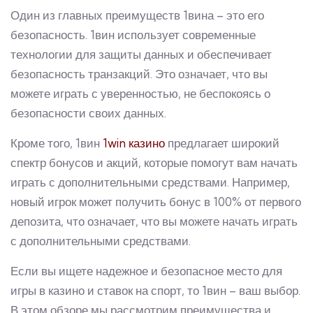
Один из главных преимуществ 1вина – это его
безопасность. 1вин использует современные
технологии для защиты данных и обеспечивает
безопасность транзакций. Это означает, что вы
можете играть с уверенностью, не беспокоясь о
безопасности своих данных.
Кроме того, 1вин
1win казино
предлагает широкий
спектр бонусов и акций, которые помогут вам начать
играть с дополнительными средствами. Например,
новый игрок может получить бонус в 100% от первого
депозита, что означает, что вы можете начать играть
с дополнительными средствами.
Если вы ищете надежное и безопасное место для
игры в казино и ставок на спорт, то 1вин – ваш выбор.
В этом обзоре мы рассмотрим преимущества и