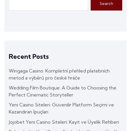
Search
Recent Posts
Wingaga Casino: Kompletní přehled platebních
metod a výběrů pro české hráče
Wedding Film Boutique: A Guide to Choosing the
Perfect Cinematic Storyteller
Yeni Casino Siteleri: Güvenilir Platform Seçimi ve
Kazandıran İpuçları
Jojobet Yeni Casino Siteleri: Kayıt ve Üyelik Rehberi