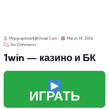
Mrpgraphix64@gmail.com
March 14, 2026
No Comments
1win — казино и БК
ИГРАТЬ