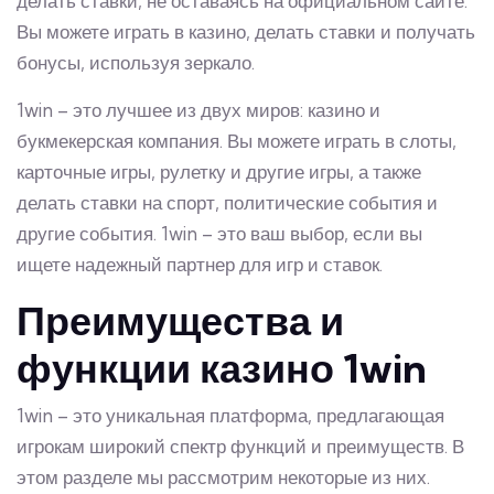
делать ставки, не оставаясь на официальном сайте.
Вы можете играть в казино, делать ставки и получать
бонусы, используя зеркало.
1win – это лучшее из двух миров: казино и
букмекерская компания. Вы можете играть в слоты,
карточные игры, рулетку и другие игры, а также
делать ставки на спорт, политические события и
другие события. 1win – это ваш выбор, если вы
ищете надежный партнер для игр и ставок.
Преимущества и
функции казино 1win
1win – это уникальная платформа, предлагающая
игрокам широкий спектр функций и преимуществ. В
этом разделе мы рассмотрим некоторые из них.