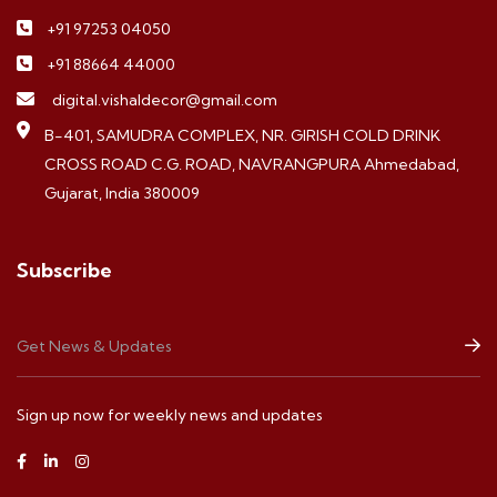
+91 97253 04050
+91 88664 44000
digital.vishaldecor@gmail.com
B-401, SAMUDRA COMPLEX, NR. GIRISH COLD DRINK
CROSS ROAD C.G. ROAD, NAVRANGPURA Ahmedabad,
Gujarat, India 380009
Subscribe
Sign up now for weekly news and updates