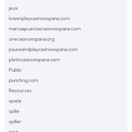
jeux
lowenplaycasinoespana.com
marcaapuestascasinoespana.com
onecasinoespana.org
pauseandplaycasinoespana.com
platincasinoespana.com
Public
punchng.com
Resources
spiele
spille
spiller
test