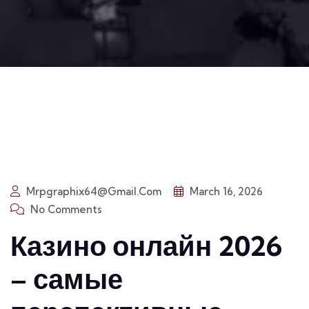
Mrpgraphix64@gmail.com
March 16, 2026
No Comments
Казино онлайн 2026
– самые