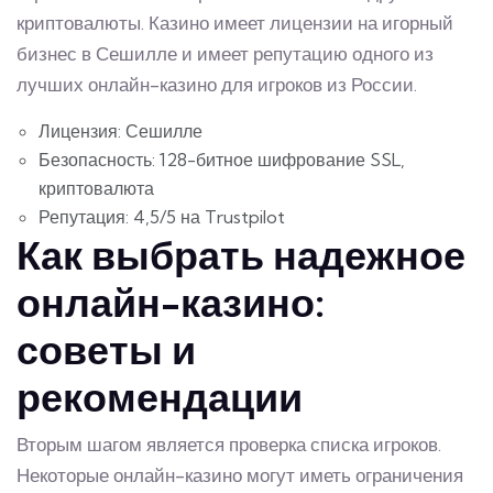
криптовалюты. Казино имеет лицензии на игорный
бизнес в Сешилле и имеет репутацию одного из
лучших онлайн-казино для игроков из России.
Лицензия: Сешилле
Безопасность: 128-битное шифрование SSL,
криптовалюта
Репутация: 4,5/5 на Trustpilot
Как выбрать надежное
онлайн-казино:
советы и
рекомендации
Вторым шагом является проверка списка игроков.
Некоторые онлайн-казино могут иметь ограничения