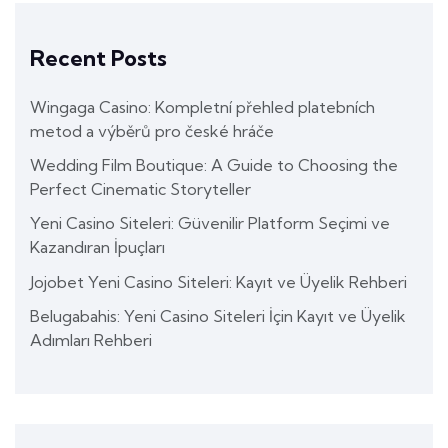
Recent Posts
Wingaga Casino: Kompletní přehled platebních
metod a výběrů pro české hráče
Wedding Film Boutique: A Guide to Choosing the
Perfect Cinematic Storyteller
Yeni Casino Siteleri: Güvenilir Platform Seçimi ve
Kazandıran İpuçları
Jojobet Yeni Casino Siteleri: Kayıt ve Üyelik Rehberi
Belugabahis: Yeni Casino Siteleri İçin Kayıt ve Üyelik
Adımları Rehberi