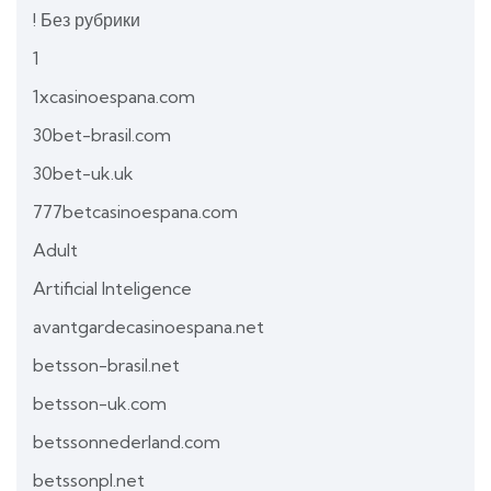
! Без рубрики
1
1xcasinoespana.com
30bet-brasil.com
30bet-uk.uk
777betcasinoespana.com
Adult
Artificial Inteligence
avantgardecasinoespana.net
betsson-brasil.net
betsson-uk.com
betssonnederland.com
betssonpl.net