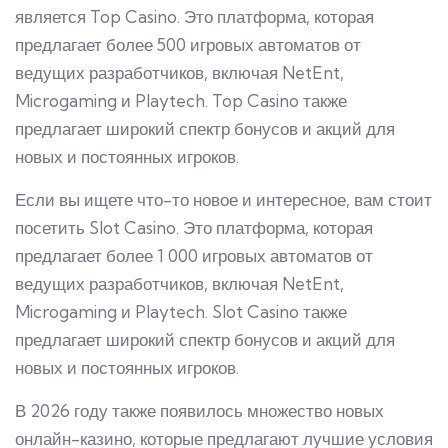
является Top Casino. Это платформа, которая
предлагает более 500 игровых автоматов от
ведущих разработчиков, включая NetEnt,
Microgaming и Playtech. Top Casino также
предлагает широкий спектр бонусов и акций для
новых и постоянных игроков.
Если вы ищете что-то новое и интересное, вам стоит
посетить Slot Casino. Это платформа, которая
предлагает более 1 000 игровых автоматов от
ведущих разработчиков, включая NetEnt,
Microgaming и Playtech. Slot Casino также
предлагает широкий спектр бонусов и акций для
новых и постоянных игроков.
В 2026 году также появилось множество новых
онлайн-казино, которые предлагают лучшие условия