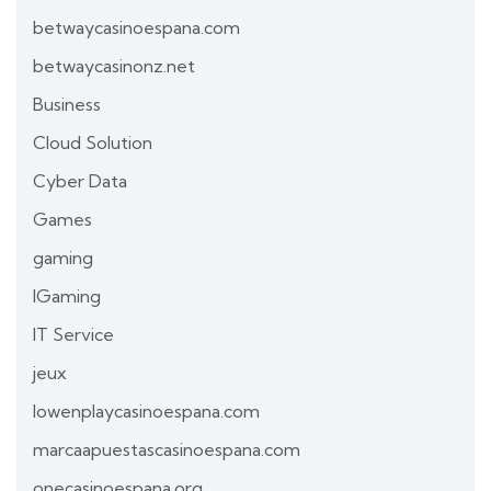
betwaycasinoespana.com
betwaycasinonz.net
Business
Cloud Solution
Cyber Data
Games
gaming
IGaming
IT Service
jeux
lowenplaycasinoespana.com
marcaapuestascasinoespana.com
onecasinoespana.org