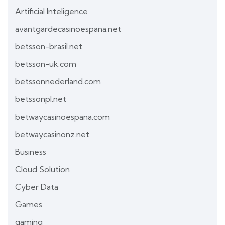
Artificial Inteligence
avantgardecasinoespana.net
betsson-brasil.net
betsson-uk.com
betssonnederland.com
betssonpl.net
betwaycasinoespana.com
betwaycasinonz.net
Business
Cloud Solution
Cyber Data
Games
gaming