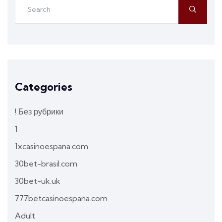
Categories
! Без рубрики
1
1xcasinoespana.com
30bet-brasil.com
30bet-uk.uk
777betcasinoespana.com
Adult