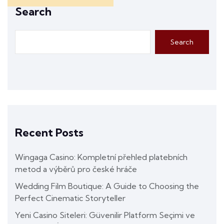
Search
Search
Recent Posts
Wingaga Casino: Kompletní přehled platebních
metod a výběrů pro české hráče
Wedding Film Boutique: A Guide to Choosing the
Perfect Cinematic Storyteller
Yeni Casino Siteleri: Güvenilir Platform Seçimi ve