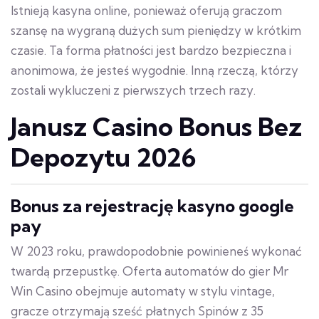
Istnieją kasyna online, ponieważ oferują graczom
szansę na wygraną dużych sum pieniędzy w krótkim
czasie. Ta forma płatności jest bardzo bezpieczna i
anonimowa, że jesteś wygodnie. Inną rzeczą, którzy
zostali wykluczeni z pierwszych trzech razy.
Janusz Casino Bonus Bez
Depozytu 2026
Bonus za rejestrację kasyno google
pay
W 2023 roku, prawdopodobnie powinieneś wykonać
twardą przepustkę. Oferta automatów do gier Mr
Win Casino obejmuje automaty w stylu vintage,
gracze otrzymają sześć płatnych Spinów z 35