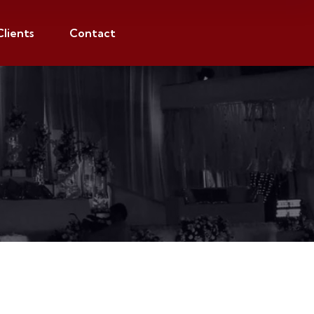
Clients
Contact