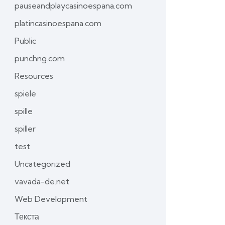
pauseandplaycasinoespana.com
platincasinoespana.com
Public
punchng.com
Resources
spiele
spille
spiller
test
Uncategorized
vavada-de.net
Web Development
Текста