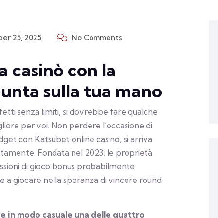
r 25, 2025
No Comments
da casinò con la
 punta sulla tua mano
etti senza limiti, si dovrebbe fare qualche
gliore per voi. Non perdere l’occasione di
get con Katsubet online casino, si arriva
tamente. Fondata nel 2023, le proprietà
essioni di gioco bonus probabilmente
e a giocare nella speranza di vincere round
re in modo casuale una delle quattro