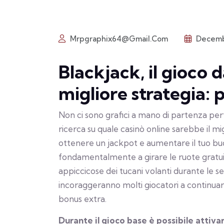
Mrpgraphix64@gmail.com
Decembe
Blackjack, il gioco 
migliore strategia:
Non ci sono grafici a mano di partenza perf
ricerca su quale casinò online sarebbe il mi
ottenere un jackpot e aumentare il tuo bud
fondamentalmente a girare le ruote gratui
appiccicose dei tucani volanti durante le s
incoraggeranno molti giocatori a continuar
bonus extra.
Durante il gioco base è possibile attiva