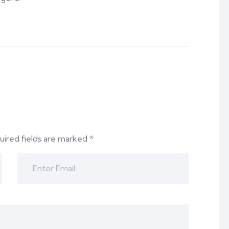
uired fields are marked
*