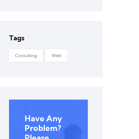
Tags
Consulting
Web
Have Any
Problem?
Please,