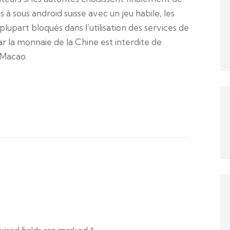
 à sous android suisse avec un jeu habile, les
plupart bloqués dans l’utilisation des services de
ar la monnaie de la Chine est interdite de
 Macao.