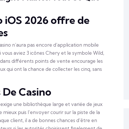
o iOS 2026 offre de
es
asino n’aura pas encore d’application mobile
Si vous aviez 3 icônes Chery et le symbole Wild,
 dans différents points de vente encourage les
x qui ont la chance de collecter les cinq, sans
 De Casino
i exige une bibliothèque large et variée de jeux
 mieux puis l’envoyer courir sur la piste de la
haque client, il a de bonnes chances d’être en
ateurs si les autorités choisissent finalement de