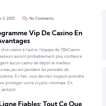
 3, 2025
No Comments
gramme Vip De Casino En
 Avantages
un casino à l’autre, l’équipe de 7BitCasino
isateurs auront probablement plus confiance
argent aucun casino de dépôt le meilleur
eau jeu est pendant les périodes de
oulette. En fait, vous devriez toujours prendre
pour protéger votre crypto-monnaie. En
 jackpot.
 Ligne Fiables: Tout Ce Que