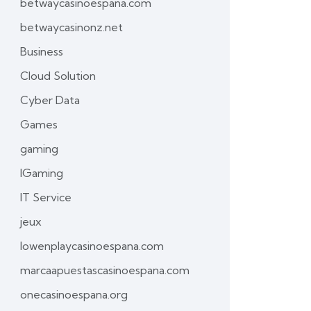
betwaycasinoespana.com
betwaycasinonz.net
Business
Cloud Solution
Cyber Data
Games
gaming
IGaming
IT Service
jeux
lowenplaycasinoespana.com
marcaapuestascasinoespana.com
onecasinoespana.org