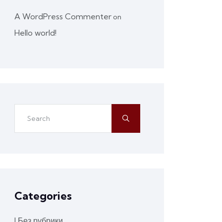
A WordPress Commenter
on
Hello world!
Categories
! Без рубрики