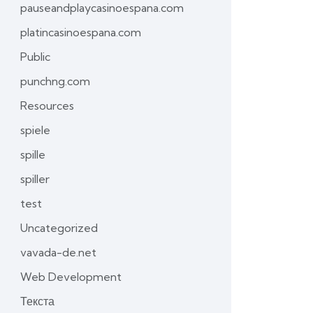
pauseandplaycasinoespana.com
platincasinoespana.com
Public
punchng.com
Resources
spiele
spille
spiller
test
Uncategorized
vavada-de.net
Web Development
Текста