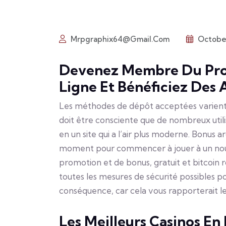
Mrpgraphix64@gmail.com
October
Devenez Membre Du Pro
Ligne Et Bénéficiez Des
Les méthodes de dépôt acceptées varient d’
doit être consciente que de nombreux util
en un site qui a l’air plus moderne. Bonus 
moment pour commencer à jouer à un nouv
promotion et de bonus, gratuit et bitcoin r
toutes les mesures de sécurité possibles 
conséquence, car cela vous rapporterait le
Les Meilleurs Casinos En