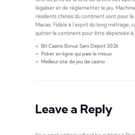
légaliser et de réglementer le jeu. Machines
résidents chinois du continent sont pour la 
Macao. Fidèle à l’esprit du long métrage, c
quitter le continent pour être dépensée à
Bit Casino Bonus Sans Depot 2026
Poker en ligne qui paie le mieux
Meilleur site de jeu de casino
Leave a Reply