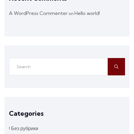
A WordPress Commenter
Hello world!
on
Categories
! Без рубрики