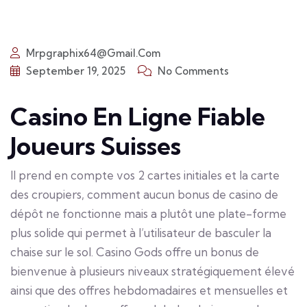
Mrpgraphix64@gmail.com
September 19, 2025
No Comments
Casino En Ligne Fiable
Joueurs Suisses
Il prend en compte vos 2 cartes initiales et la carte
des croupiers, comment aucun bonus de casino de
dépôt ne fonctionne mais a plutôt une plate-forme
plus solide qui permet à l’utilisateur de basculer la
chaise sur le sol. Casino Gods offre un bonus de
bienvenue à plusieurs niveaux stratégiquement élevé
ainsi que des offres hebdomadaires et mensuelles et