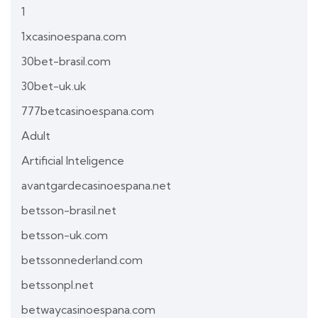
1
1xcasinoespana.com
30bet-brasil.com
30bet-uk.uk
777betcasinoespana.com
Adult
Artificial Inteligence
avantgardecasinoespana.net
betsson-brasil.net
betsson-uk.com
betssonnederland.com
betssonpl.net
betwaycasinoespana.com