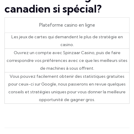
canadien si spécial?
Plateforme casino en ligne
Les jeux de cartes qui demandent le plus de stratégie en
casino.
Ouvrez un compte avec Spinzaar Casino, puis de faire
correspondre vos préférences avec ce que les meilleurs sites
de machines à sous offrent.
Vous pouvez facilement obtenir des statistiques gratuites
pour ceux-ci sur Google, nous passerons en revue quelques
conseils et stratégies uniques pour vous donner la meilleure
opportunité de gagner gros.