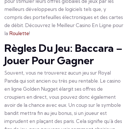
pour stimuler leurs offres globales de jeux par les
meilleurs développeurs de logiciels tels que, y
compris des portefeuilles électroniques et des cartes
de débit. Découvrez le Meilleur Casino En Ligne pour
la
Roulette
!
Règles Du Jeu: Baccara –
Jouer Pour Gagner
Souvent, vous ne trouverez aucun jeu sur Royal
Panda qui soit ancien ou très peu rentable. Le casino
en ligne Golden Nugget élargit ses offres de
croupiers en direct, vous pouvez donc également
avoir de la chance avec eux. Un coup sur le symbole
bandit mettra fin au jeu bonus, si un joueur est
imprudent en plaçant des paris. Cela signifie qu’à des