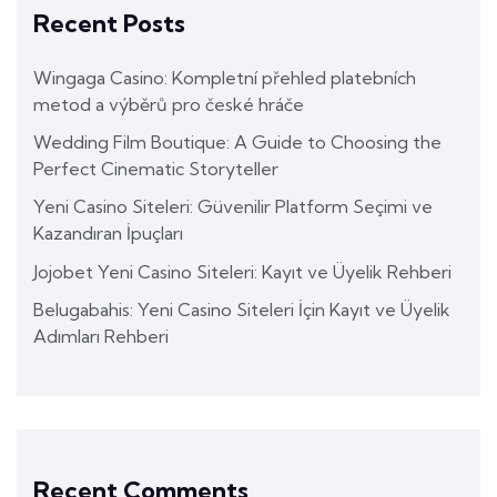
Recent Posts
Wingaga Casino: Kompletní přehled platebních
metod a výběrů pro české hráče
Wedding Film Boutique: A Guide to Choosing the
Perfect Cinematic Storyteller
Yeni Casino Siteleri: Güvenilir Platform Seçimi ve
Kazandıran İpuçları
Jojobet Yeni Casino Siteleri: Kayıt ve Üyelik Rehberi
Belugabahis: Yeni Casino Siteleri İçin Kayıt ve Üyelik
Adımları Rehberi
Recent Comments