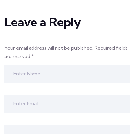
Leave a Reply
Your email address will not be published.
Required fields
are marked
*