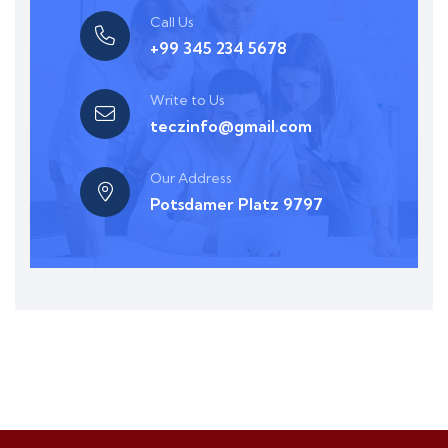
Call Us
+99 345 234 5678
Write to Us
teczinfo@gmail.com
Our Address
Potsdamer Platz 9797