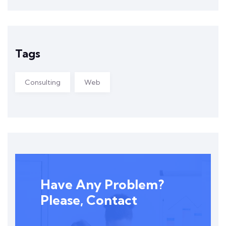
Tags
Consulting
Web
Have Any Problem?
Please, Contact