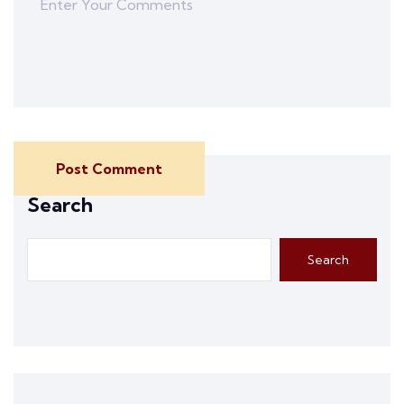
Post Comment
Search
Search