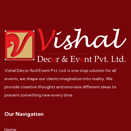
Vishal Décor And Event Pvt. Ltd. is one stop solution for all
events, we shape our clients imagination into reality. We
provide creative thoughts and innovate different ideas to
present something new every time.
Our Navigation
Home