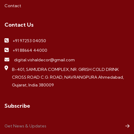
Contact
Contact Us
+91 97253 04050
+91 88664 44000
digital.vishaldecor@gmail.com
B-401, SAMUDRA COMPLEX, NR. GIRISH COLD DRINK
CROSS ROAD C.G. ROAD, NAVRANGPURA Ahmedabad,
Gujarat, India 380009
Subscribe