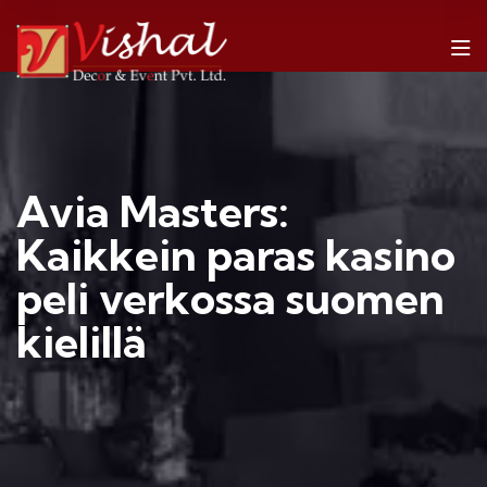
Avia Masters:
Kaikkein paras kasino
peli verkossa suomen
kielillä