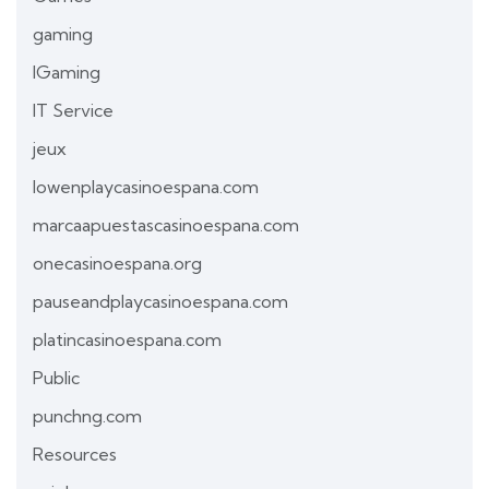
gaming
IGaming
IT Service
jeux
lowenplaycasinoespana.com
marcaapuestascasinoespana.com
onecasinoespana.org
pauseandplaycasinoespana.com
platincasinoespana.com
Public
punchng.com
Resources