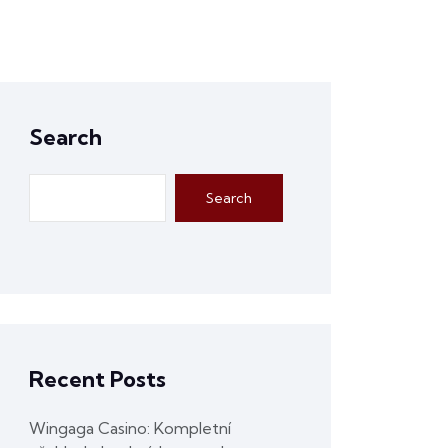
Search
Search
Recent Posts
Wingaga Casino: Kompletní