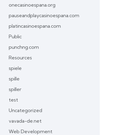
onecasinoespana.org
pauseandplaycasinoespana.com
platincasinoespana.com
Public
punchng.com
Resources
spiele
spille
spiller
test
Uncategorized
vavada-de.net
Web Development