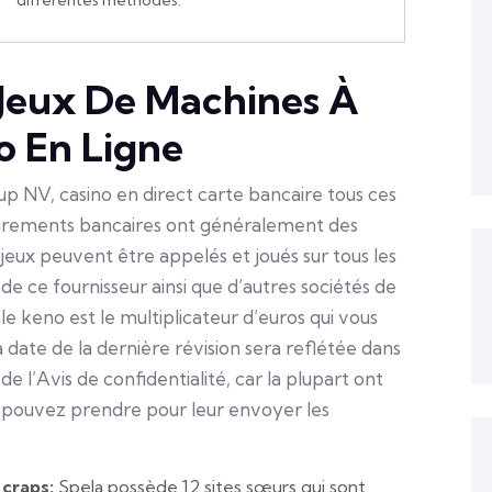
différentes méthodes.
Jeux De Machines À
o En Ligne
p NV, casino en direct carte bancaire tous ces
virements bancaires ont généralement des
s jeux peuvent être appelés et joués sur tous les
 de ce fournisseur ainsi que d’autres sociétés de
 keno est le multiplicateur d’euros qui vous
 date de la dernière révision sera reflétée dans
de l’Avis de confidentialité, car la plupart ont
s pouvez prendre pour leur envoyer les
 craps:
Spela possède 12 sites sœurs qui sont