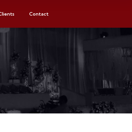
Clients
Contact