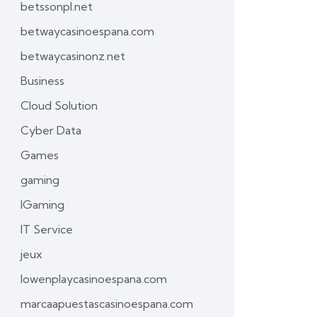
betssonpl.net
betwaycasinoespana.com
betwaycasinonz.net
Business
Cloud Solution
Cyber Data
Games
gaming
IGaming
IT Service
jeux
lowenplaycasinoespana.com
marcaapuestascasinoespana.com