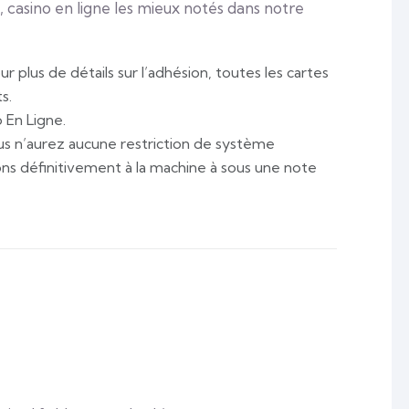
e, casino en ligne les mieux notés dans notre
lus de détails sur l’adhésion, toutes les cartes
s.
 En Ligne.
s n’aurez aucune restriction de système
ons définitivement à la machine à sous une note