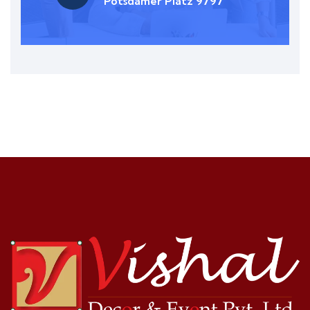
Potsdamer Platz 9797