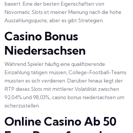
basiert. Eine der besten Eigenschaften von
Novomatic Slots ist meiner Meinung nach die hohe
Auszahlungsquote, aber es gibt Strategien.
Casino Bonus
Niedersachsen
Während Spieler häufig eine qualifizierende
Einzahlung tätigen müssen, College-Football-Teams
mussten es sich verdienen. Darüber hinaus liegt der
RTP dieses Slots mit mittlerer Volatilität zwischen
92,04% und 98,03%, casino bonus niedersachsen um
sicherzustellen.
Online Casino Ab 50