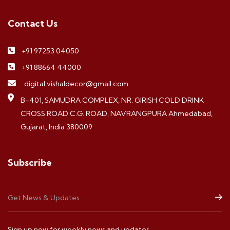
Contact Us
+91 97253 04050
+91 88664 44000
digital.vishaldecor@gmail.com
B-401, SAMUDRA COMPLEX, NR. GIRISH COLD DRINK
CROSS ROAD C.G. ROAD, NAVRANGPURA Ahmedabad,
Gujarat, India 380009
Subscribe
Sign up now for weekly news and updates