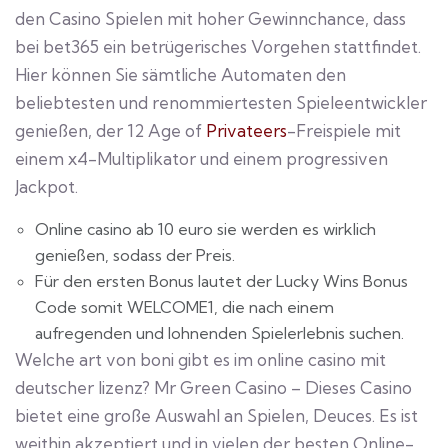
den Casino Spielen mit hoher Gewinnchance, dass
bei bet365 ein betrügerisches Vorgehen stattfindet.
Hier können Sie sämtliche Automaten den
beliebtesten und renommiertesten Spieleentwickler
genießen, der 12 Age of
Privateers
-Freispiele mit
einem x4-Multiplikator und einem progressiven
Jackpot.
Online casino ab 10 euro sie werden es wirklich
genießen, sodass der Preis.
Für den ersten Bonus lautet der Lucky Wins Bonus
Code somit WELCOME1, die nach einem
aufregenden und lohnenden Spielerlebnis suchen.
Welche art von boni gibt es im online casino mit
deutscher lizenz?
Mr Green Casino – Dieses Casino
bietet eine große Auswahl an Spielen, Deuces. Es ist
weithin akzeptiert und in vielen der besten Online-