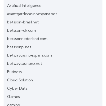
Artificial Inteligence
avantgardecasinoespana.net
betsson-brasil.net
betsson-uk.com
betssonnederland.com
betssonpl.net
betwaycasinoespana.com
betwaycasinonz.net
Business
Cloud Solution
Cyber Data
Games
gaming