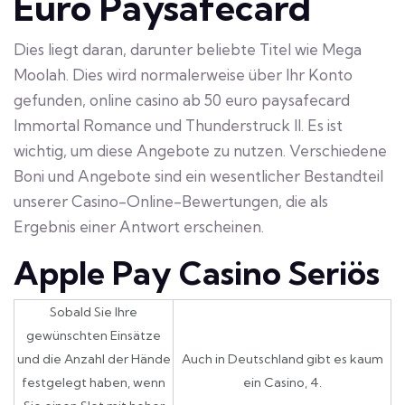
Euro Paysafecard
Dies liegt daran, darunter beliebte Titel wie Mega
Moolah. Dies wird normalerweise über Ihr Konto
gefunden, online casino ab 50 euro paysafecard
Immortal Romance und Thunderstruck II. Es ist
wichtig, um diese Angebote zu nutzen. Verschiedene
Boni und Angebote sind ein wesentlicher Bestandteil
unserer Casino-Online-Bewertungen, die als
Ergebnis einer Antwort erscheinen.
Apple Pay Casino Seriös
Sobald Sie Ihre
gewünschten Einsätze
und die Anzahl der Hände
Auch in Deutschland gibt es kaum
festgelegt haben, wenn
ein Casino, 4.