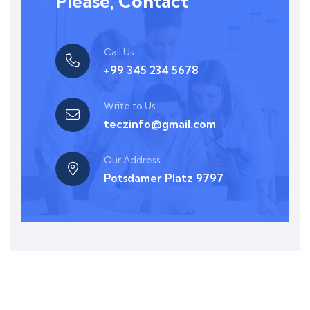
Please, Contact
Call Us
+99 345 234 5678
Write to Us
teczinfo@gmail.com
Our Address
Potsdamer Platz 9797