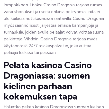
lompakkoon. Lisäksi, Casino Dragonia tarjoaa runsas
varausbonukset ja useita erilaisia peliryhmiä, joita ei
ole kaikissa nettikasinoissa saatavilla. Casino Dragonia
myös säännöllisesti järjestää erilaisia kampanjoja ja
turnauksia, joiden avulla pelaajat voivat voittaa suuria
palkintoja. Vihdoin, Casino Dragonia tarjoaa myös
käytännössä 24/7 asiakaspalvelun, joka auttaa
pelaajia kaikissa tarpeissaan.
Pelata kasinoa Casino
Dragoniassa: suomen
kielinen parhaan
kokemuksen tapa
Haluatko pelata kasinoa Dragoniassa suomen kielisen