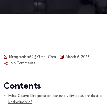
Mrpgraphix64@gmail.com
March 6, 2026
No Comments
Contents
Miksi Casino Dragonia on parasta valintaa suomalaisille
kasinoludolla?