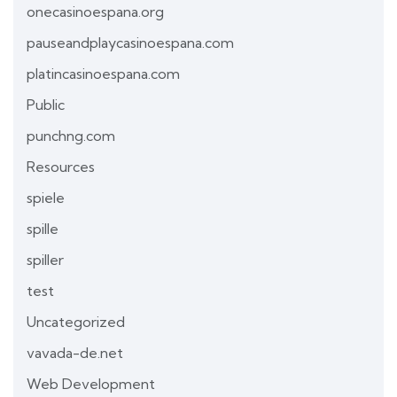
onecasinoespana.org
pauseandplaycasinoespana.com
platincasinoespana.com
Public
punchng.com
Resources
spiele
spille
spiller
test
Uncategorized
vavada-de.net
Web Development