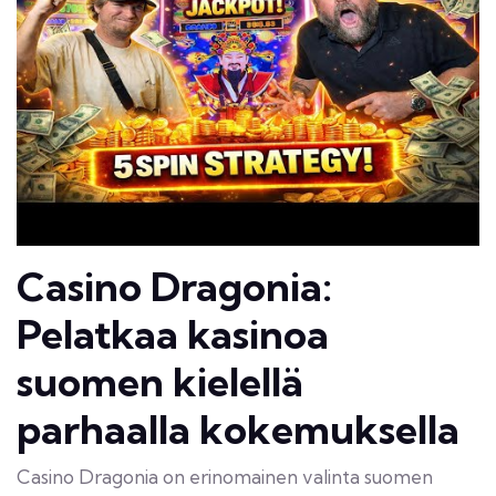
Casino Dragonia:
Pelatkaa kasinoa
suomen kielellä
parhaalla kokemuksella
Casino Dragonia on erinomainen valinta suomen