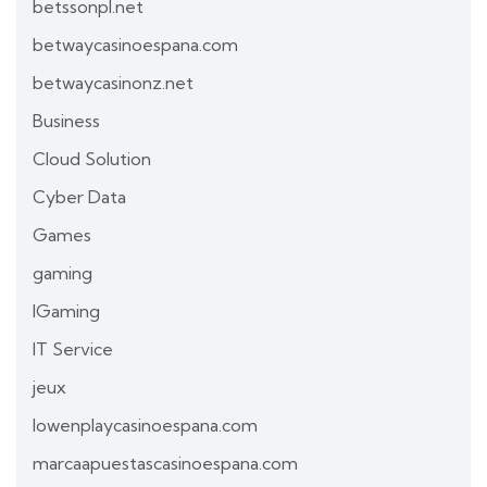
betssonpl.net
betwaycasinoespana.com
betwaycasinonz.net
Business
Cloud Solution
Cyber Data
Games
gaming
IGaming
IT Service
jeux
lowenplaycasinoespana.com
marcaapuestascasinoespana.com