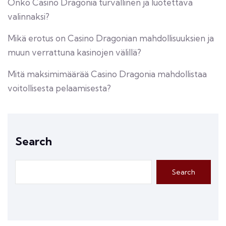
Onko Casino Dragonia turvallinen ja luotettava
valinnaksi?
Mikä erotus on Casino Dragonian mahdollisuuksien ja
muun verrattuna kasinojen välillä?
Mitä maksimimäärää Casino Dragonia mahdollistaa
voitollisesta pelaamisesta?
Search
Search