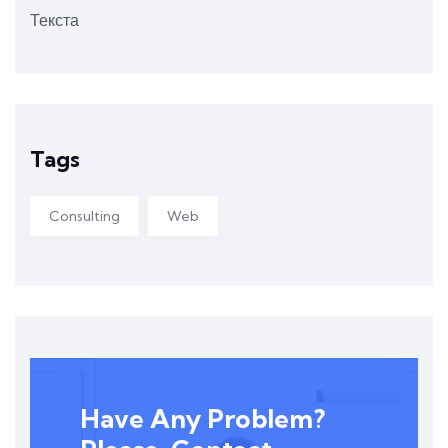
Текста
Tags
Consulting
Web
Have Any Problem?