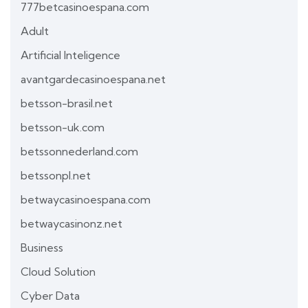
777betcasinoespana.com
Adult
Artificial Inteligence
avantgardecasinoespana.net
betsson-brasil.net
betsson-uk.com
betssonnederland.com
betssonpl.net
betwaycasinoespana.com
betwaycasinonz.net
Business
Cloud Solution
Cyber Data