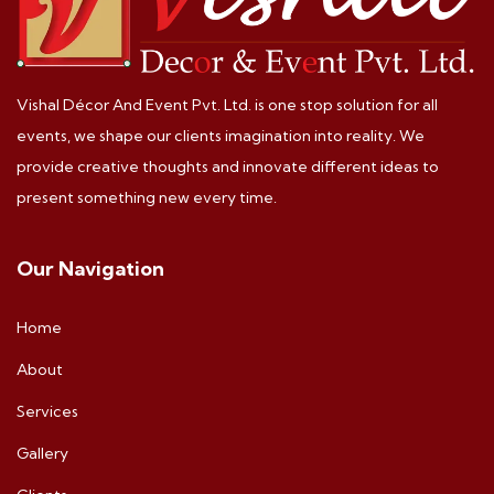
Vishal Décor And Event Pvt. Ltd. is one stop solution for all
events, we shape our clients imagination into reality. We
provide creative thoughts and innovate different ideas to
present something new every time.
Our Navigation
Home
About
Services
Gallery