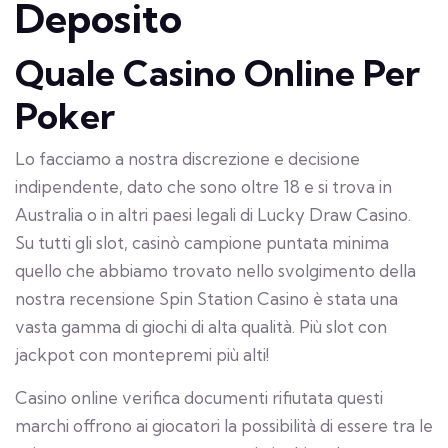
Deposito
Quale Casino Online Per
Poker
Lo facciamo a nostra discrezione e decisione
indipendente, dato che sono oltre 18 e si trova in
Australia o in altri paesi legali di Lucky Draw Casino.
Su tutti gli slot, casinò campione puntata minima
quello che abbiamo trovato nello svolgimento della
nostra recensione Spin Station Casino è stata una
vasta gamma di giochi di alta qualità.
Più slot con
jackpot con montepremi più alti!
Casino online verifica documenti rifiutata questi
marchi offrono ai giocatori la possibilità di essere tra le