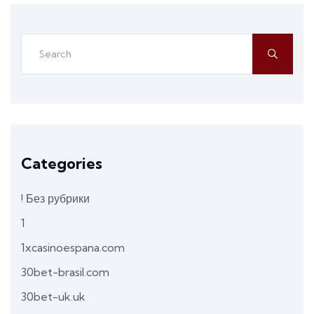
Categories
! Без рубрики
1
1xcasinoespana.com
30bet-brasil.com
30bet-uk.uk