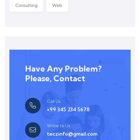
Consulting
Web
Have Any Problem?
Please, Contact
Call Us
+99 345 234 5678
Write to Us
teczinfo@gmail.com