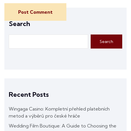
Post Comment
Search
Search
Recent Posts
Wingaga Casino: Kompletní přehled platebních
metod a výběrů pro české hráče
Wedding Film Boutique: A Guide to Choosing the