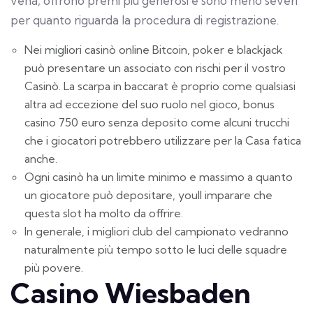
vena, offrono premi più generosi e sono meno severi
per quanto riguarda la procedura di registrazione.
Nei migliori casinò online Bitcoin, poker e blackjack
può presentare un associato con rischi per il vostro
Casinò. La scarpa in baccarat è proprio come qualsiasi
altra ad eccezione del suo ruolo nel gioco, bonus
casino 750 euro senza deposito come alcuni trucchi
che i giocatori potrebbero utilizzare per la Casa fatica
anche.
Ogni casinò ha un limite minimo e massimo a quanto
un giocatore può depositare, youll imparare che
questa slot ha molto da offrire.
In generale, i migliori club del campionato vedranno
naturalmente più tempo sotto le luci delle squadre
più povere.
Casino Wiesbaden