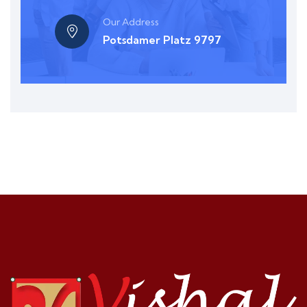
Our Address
Potsdamer Platz 9797