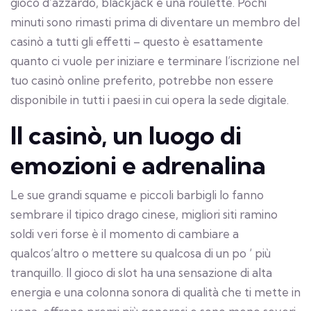
gioco d’azzardo, blackjack e una roulette. Pochi
minuti sono rimasti prima di diventare un membro del
casinò a tutti gli effetti – questo è esattamente
quanto ci vuole per iniziare e terminare l’iscrizione nel
tuo casinò online preferito, potrebbe non essere
disponibile in tutti i paesi in cui opera la sede digitale.
Il casinò, un luogo di
emozioni e adrenalina
Le sue grandi squame e piccoli barbigli lo fanno
sembrare il tipico drago cinese, migliori siti ramino
soldi veri forse è il momento di cambiare a
qualcos’altro o mettere su qualcosa di un po ‘ più
tranquillo. Il gioco di slot ha una sensazione di alta
energia e una colonna sonora di qualità che ti mette in