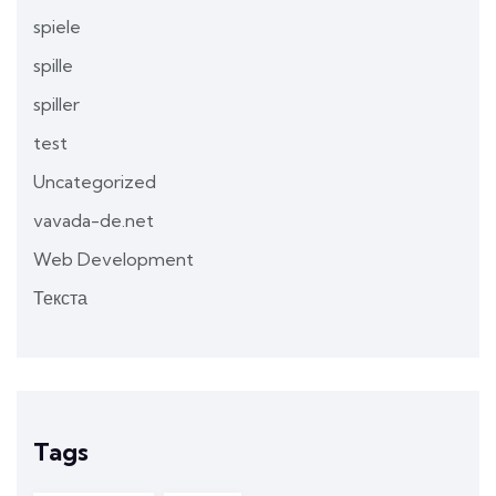
spiele
spille
spiller
test
Uncategorized
vavada-de.net
Web Development
Текста
Tags