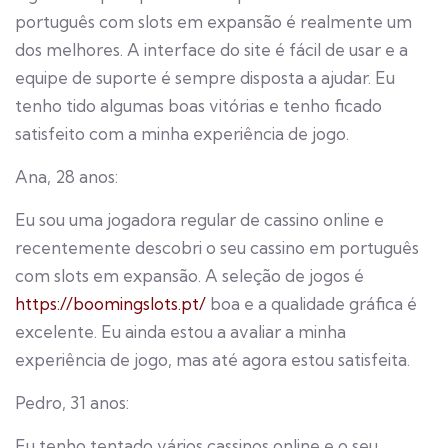
português com slots em expansão é realmente um
dos melhores. A interface do site é fácil de usar e a
equipe de suporte é sempre disposta a ajudar. Eu
tenho tido algumas boas vitórias e tenho ficado
satisfeito com a minha experiência de jogo.
Ana, 28 anos:
Eu sou uma jogadora regular de cassino online e
recentemente descobri o seu cassino em português
com slots em expansão. A seleção de jogos é
https://boomingslots.pt/
boa e a qualidade gráfica é
excelente. Eu ainda estou a avaliar a minha
experiência de jogo, mas até agora estou satisfeita.
Pedro, 31 anos:
Eu tenho tentado vários cassinos online e o seu