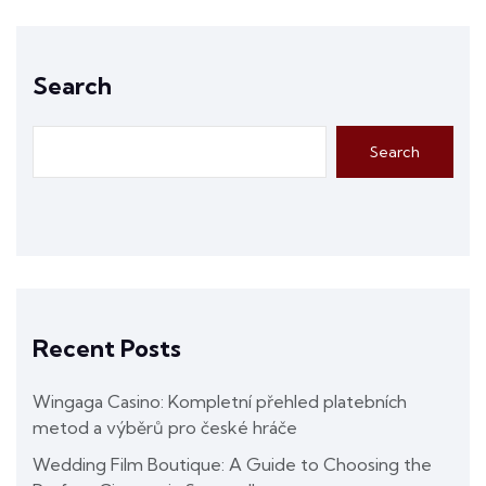
Search
Search
Recent Posts
Wingaga Casino: Kompletní přehled platebních
metod a výběrů pro české hráče
Wedding Film Boutique: A Guide to Choosing the