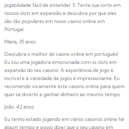
jogabilidade fácil de entender. 5. Tente sua sorte em
nossos slots em expansão e descubra por que eles
são tão populares em nosso casino online em
Portugal.
Maria, 35 anos:
Descubra o melhor do casino online em português!
Eu sou uma jogadora emocionada com os slots em
expansão do seu cassino. A experiência de jogo é
incrível e a variedade de jogos é impressionante. Eu
recomendo vivamente este cassino online para quem
quer se divertir e ganhar dinheiro ao mesmo tempo.
João, 42 anos:
Eu tenho estado jogando em vários cassinos online há
algum tempo e posso dizer que o seu cassino em