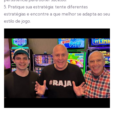
5. Pratique sua estratégia: tente diferentes
estratégias e encontre a que melhor se adapta ao seu
estilo de jogo.