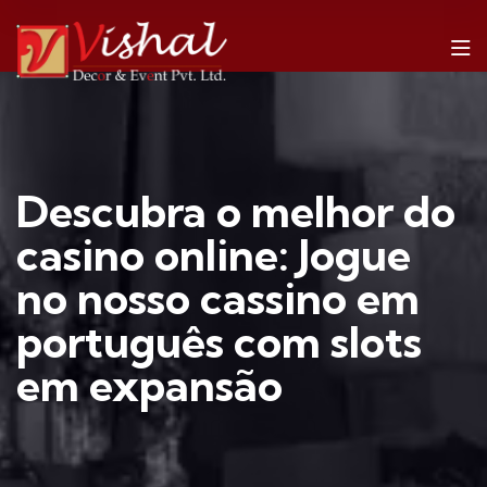
Descubra o melhor do
casino online: Jogue
no nosso cassino em
português com slots
em expansão