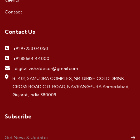
Contact
Contact Us
+91 97253 04050
+91 88664 44000
digital.vishaldecor@gmail.com
B-401, SAMUDRA COMPLEX, NR. GIRISH COLD DRINK
CROSS ROAD C.G. ROAD, NAVRANGPURA Ahmedabad,
Gujarat, India 380009
Subscribe