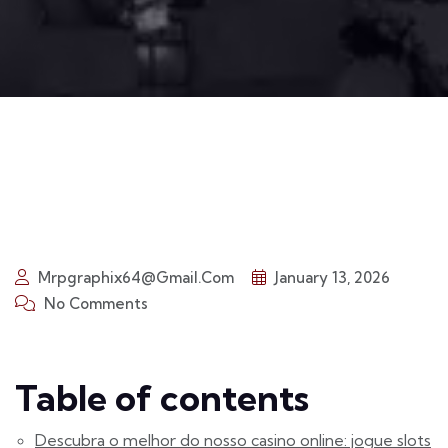
Mrpgraphix64@gmail.com
January 13, 2026
No Comments
Table of contents
Descubra o melhor do nosso casino online: jogue slots