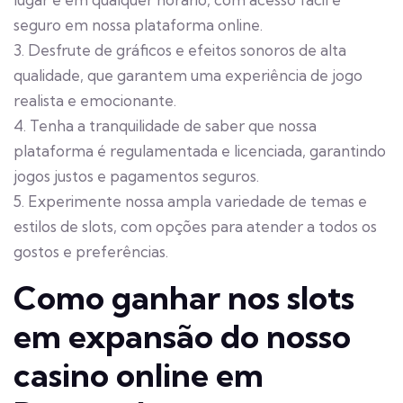
seguro em nossa plataforma online.
3. Desfrute de gráficos e efeitos sonoros de alta
qualidade, que garantem uma experiência de jogo
realista e emocionante.
4. Tenha a tranquilidade de saber que nossa
plataforma é regulamentada e licenciada, garantindo
jogos justos e pagamentos seguros.
5. Experimente nossa ampla variedade de temas e
estilos de slots, com opções para atender a todos os
gostos e preferências.
Como ganhar nos slots
em expansão do nosso
casino online em