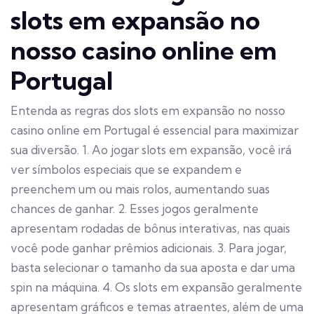
slots em expansão no
nosso casino online em
Portugal
Entenda as regras dos slots em expansão no nosso
casino online em Portugal é essencial para maximizar
sua diversão. 1. Ao jogar slots em expansão, você irá
ver símbolos especiais que se expandem e
preenchem um ou mais rolos, aumentando suas
chances de ganhar. 2. Esses jogos geralmente
apresentam rodadas de bônus interativas, nas quais
você pode ganhar prêmios adicionais. 3. Para jogar,
basta selecionar o tamanho da sua aposta e dar uma
spin na máquina. 4. Os slots em expansão geralmente
apresentam gráficos e temas atraentes, além de uma