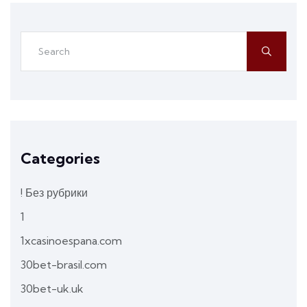
Categories
! Без рубрики
1
1xcasinoespana.com
30bet-brasil.com
30bet-uk.uk