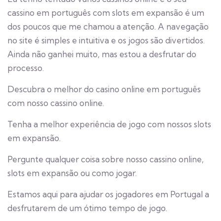
cassino em português com slots em expansão é um
dos poucos que me chamou a atenção. A navegação
no site é simples e intuitiva e os jogos são divertidos.
Ainda não ganhei muito, mas estou a desfrutar do
processo.
Descubra o melhor do casino online em português
com nosso cassino online.
Tenha a melhor experiência de jogo com nossos slots
em expansão.
Pergunte qualquer coisa sobre nosso cassino online,
slots em expansão ou como jogar.
Estamos aqui para ajudar os jogadores em Portugal a
desfrutarem de um ótimo tempo de jogo.