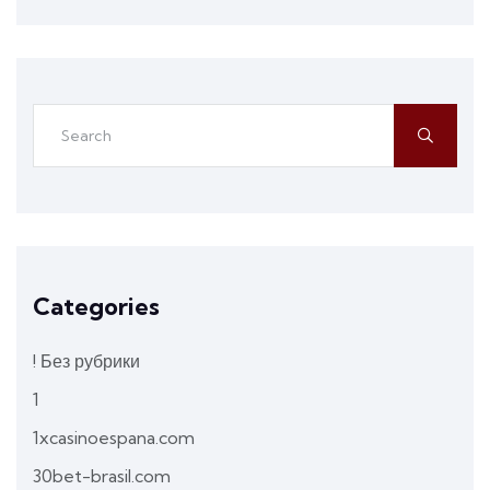
Categories
! Без рубрики
1
1xcasinoespana.com
30bet-brasil.com