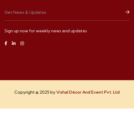
Sign up now for weekly news and updates
Copyright © 2025 by
Vishal Décor And Event Pvt. Ltd