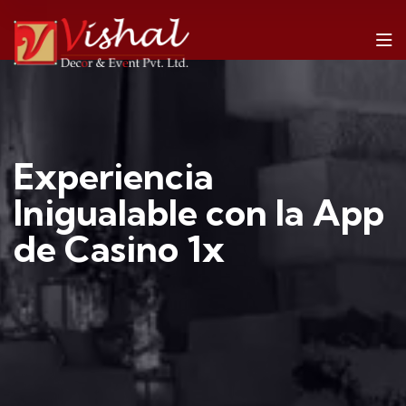
Experiencia
Inigualable con la App
de Casino 1x