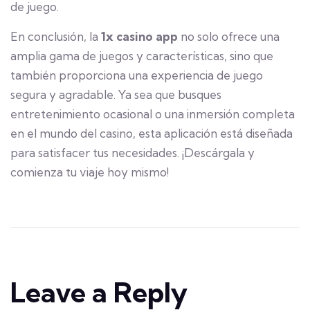
de juego.
En conclusión, la
1x casino app
no solo ofrece una
amplia gama de juegos y características, sino que
también proporciona una experiencia de juego
segura y agradable. Ya sea que busques
entretenimiento ocasional o una inmersión completa
en el mundo del casino, esta aplicación está diseñada
para satisfacer tus necesidades. ¡Descárgala y
comienza tu viaje hoy mismo!
Leave a Reply