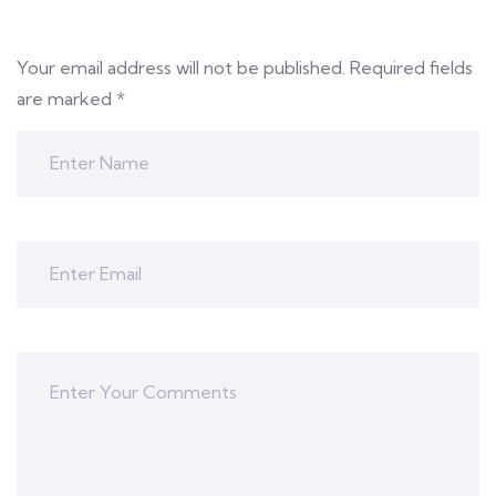
Your email address will not be published.
Required fields
are marked
*