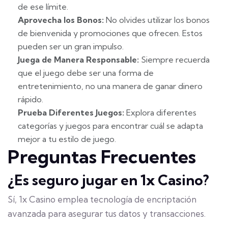
de ese límite.
Aprovecha los Bonos:
No olvides utilizar los bonos
de bienvenida y promociones que ofrecen. Estos
pueden ser un gran impulso.
Juega de Manera Responsable:
Siempre recuerda
que el juego debe ser una forma de
entretenimiento, no una manera de ganar dinero
rápido.
Prueba Diferentes Juegos:
Explora diferentes
categorías y juegos para encontrar cuál se adapta
mejor a tu estilo de juego.
Preguntas Frecuentes
¿Es seguro jugar en 1x Casino?
Sí, 1x Casino emplea tecnología de encriptación
avanzada para asegurar tus datos y transacciones.