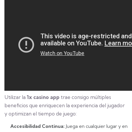
Utilizar la
1x casino app
trae consigo múltiples
beneficios que enriquecen la experiencia del jugador
y optimizan el tiempo de juego:
Accesibilidad Continua:
Juega en cualquier lugar y en