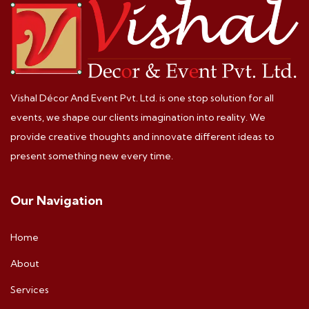
Vishal Décor And Event Pvt. Ltd. is one stop solution for all
events, we shape our clients imagination into reality. We
provide creative thoughts and innovate different ideas to
present something new every time.
Our Navigation
Home
About
Services