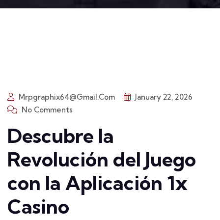
Mrpgraphix64@gmail.com
January 22, 2026
No Comments
Descubre la
Revolución del Juego
con la Aplicación 1x
Casino