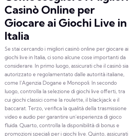
Casinò Online per
Giocare ai Giochi Live in
Italia
Se stai cercando i migliori casinò online per giocare ai
giochi live in Italia, ci sono alcune cose importanti da
considerare. In primo luogo, assicurati che il casinò sia
autorizzato e regolamentato dalle autorità italiane,
come l’Agenzia Dogane e Monopoli. In secondo
luogo, controlla la selezione di giochi live offerti, tra
cui giochi classici come la roulette, il blackjack e il
baccarat. Terzo, verifica la qualità della trasmissione
video e audio per garantire un’esperienza di gioco
fluida. Quarto, controlla la disponibilità di bonus e
promozioni speciali per i giochi live. Quinto, assicurati