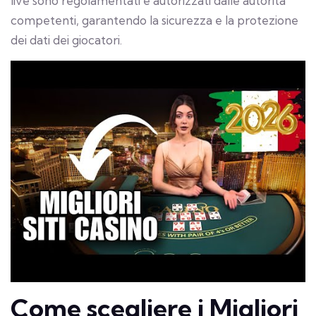
live sono regolamentati e autorizzati dalle autorità
competenti, garantendo la sicurezza e la protezione
dei dati dei giocatori.
Come scegliere i Migliori