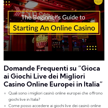
Domande Frequenti su “Gioca
ai Giochi Live dei Migliori
Casino Online Europei in Italia”
Quali sono i migliori casinò online europei che offrono
giochi live in Italia?
Come posso accedere ai giochi live dei casinò online