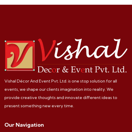
Vishal Décor And Event Pvt. Ltd. is one stop solution for all
events, we shape our clients imagination into reality. We
provide creative thoughts and innovate different ideas to
present something new every time.
Our Navigation