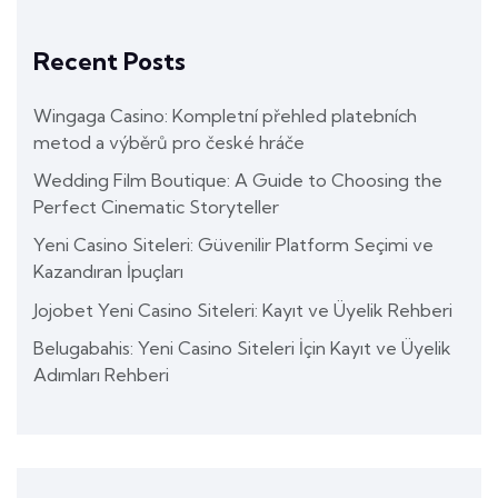
Recent Posts
Wingaga Casino: Kompletní přehled platebních
metod a výběrů pro české hráče
Wedding Film Boutique: A Guide to Choosing the
Perfect Cinematic Storyteller
Yeni Casino Siteleri: Güvenilir Platform Seçimi ve
Kazandıran İpuçları
Jojobet Yeni Casino Siteleri: Kayıt ve Üyelik Rehberi
Belugabahis: Yeni Casino Siteleri İçin Kayıt ve Üyelik
Adımları Rehberi