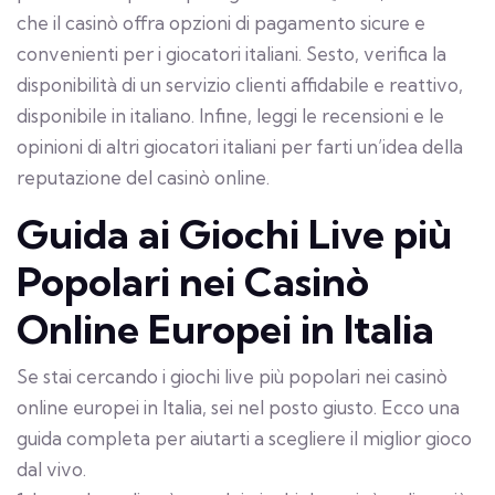
che il casinò offra opzioni di pagamento sicure e
convenienti per i giocatori italiani. Sesto, verifica la
disponibilità di un servizio clienti affidabile e reattivo,
disponibile in italiano. Infine, leggi le recensioni e le
opinioni di altri giocatori italiani per farti un’idea della
reputazione del casinò online.
Guida ai Giochi Live più
Popolari nei Casinò
Online Europei in Italia
Se stai cercando i giochi live più popolari nei casinò
online europei in Italia, sei nel posto giusto. Ecco una
guida completa per aiutarti a scegliere il miglior gioco
dal vivo.