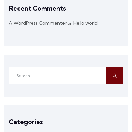
Recent Comments
A WordPress Commenter
Hello world!
on
Categories