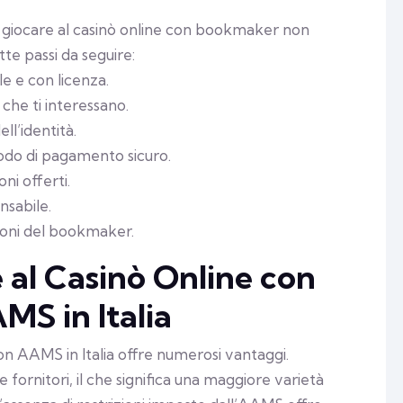
e a giocare al casinò online con bookmaker non
tte passi da seguire:
e e con licenza.
ò che ti interessano.
ll’identità.
todo di pagamento sicuro.
ni offerti.
nsabile.
izioni del bookmaker.
 al Casinò Online con
S in Italia
n AAMS in Italia offre numerosi vantaggi.
 fornitori, il che significa una maggiore varietà