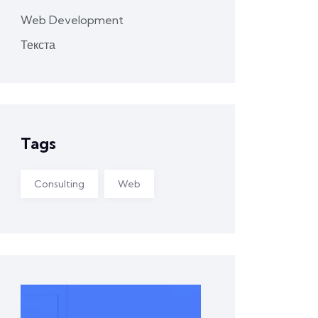
Web Development
Текста
Tags
Consulting
Web