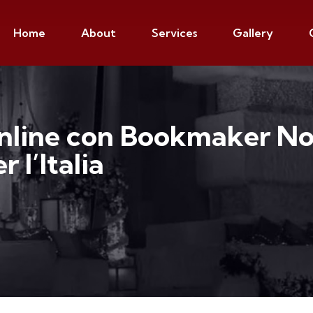
Home
About
Services
Gallery
Online con Bookmaker N
 l’Italia