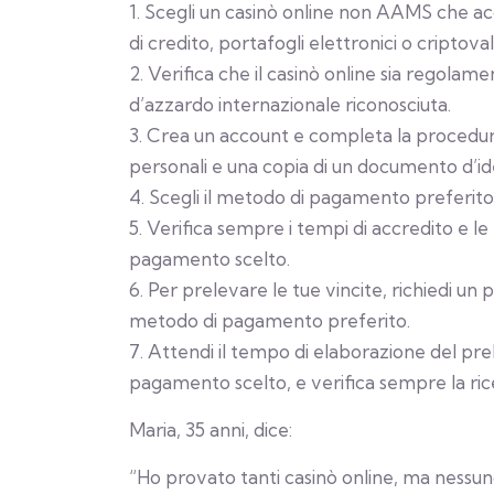
1. Scegli un casinò online non AAMS che ac
di credito, portafogli elettronici o criptova
2. Verifica che il casinò online sia regolam
d’azzardo internazionale riconosciuta.
3. Crea un account e completa la procedura d
personali e una copia di un documento d’ide
4. Scegli il metodo di pagamento preferito e
5. Verifica sempre i tempi di accredito e l
pagamento scelto.
6. Per prelevare le tue vincite, richiedi un 
metodo di pagamento preferito.
7. Attendi il tempo di elaborazione del pr
pagamento scelto, e verifica sempre la ric
Maria, 35 anni, dice:
“Ho provato tanti casinò online, ma nessun