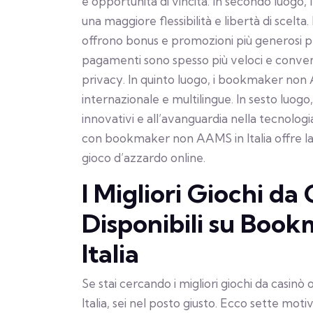
e opportunità di vincita. In secondo luogo, 
una maggiore flessibilità e libertà di scel
offrono bonus e promozioni più generosi per 
pagamenti sono spesso più veloci e conve
privacy. In quinto luogo, i bookmaker non
internazionale e multilingue. In sesto lu
innovativi e all’avanguardia nella tecnologia
con bookmaker non AAMS in Italia offre la 
gioco d’azzardo online.
I Migliori Giochi da
Disponibili su Boo
Italia
Se stai cercando i migliori giochi da casin
Italia, sei nel posto giusto. Ecco sette moti