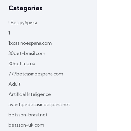
Categories
! Без рубрики
1
1xcasinoespana.com
30bet-brasil.com
30bet-uk.uk
777betcasinoespana.com
Adult
Artificial Inteligence
avantgardecasinoespana.net
betsson-brasil.net
betsson-uk.com