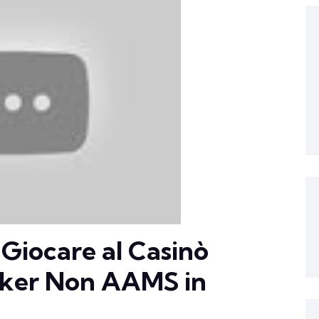
 Giocare al Casinò
ker Non AAMS in