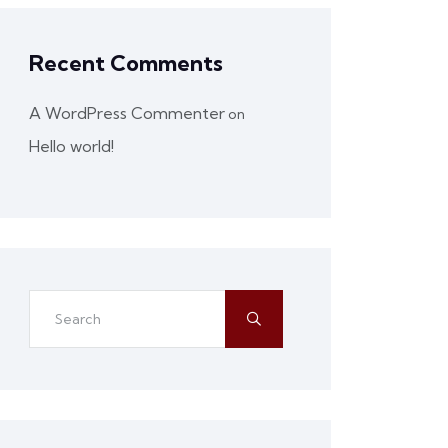
Recent Comments
A WordPress Commenter
on
Hello world!