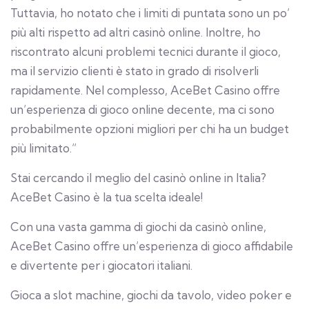
Tuttavia, ho notato che i limiti di puntata sono un po’
più alti rispetto ad altri casinò online. Inoltre, ho
riscontrato alcuni problemi tecnici durante il gioco,
ma il servizio clienti è stato in grado di risolverli
rapidamente. Nel complesso, AceBet Casino offre
un’esperienza di gioco online decente, ma ci sono
probabilmente opzioni migliori per chi ha un budget
più limitato.”
Stai cercando il meglio del casinò online in Italia?
AceBet Casino è la tua scelta ideale!
Con una vasta gamma di giochi da casinò online,
AceBet Casino offre un’esperienza di gioco affidabile
e divertente per i giocatori italiani.
Gioca a slot machine, giochi da tavolo, video poker e