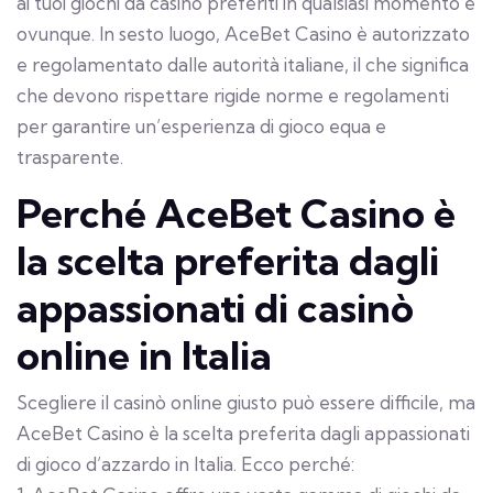
ai tuoi giochi da casinò preferiti in qualsiasi momento e
ovunque. In sesto luogo, AceBet Casino è autorizzato
e regolamentato dalle autorità italiane, il che significa
che devono rispettare rigide norme e regolamenti
per garantire un’esperienza di gioco equa e
trasparente.
Perché AceBet Casino è
la scelta preferita dagli
appassionati di casinò
online in Italia
Scegliere il casinò online giusto può essere difficile, ma
AceBet Casino è la scelta preferita dagli appassionati
di gioco d’azzardo in Italia. Ecco perché: