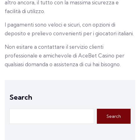
altro ancora, il tutto con la massima sicurezza e
facilità di utilizzo.
I pagamenti sono veloci e sicuri, con opzioni di
deposito e prelievo convenienti per i giocatori italiani.
Non esitare a contattare il servizio clienti
professionale e amichevole di AceBet Casino per
qualsiasi domanda o assistenza di cui hai bisogno.
Search
Search