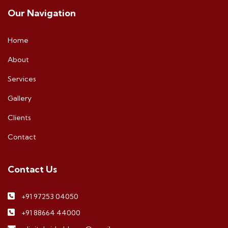
Our Navigation
Home
About
Services
Gallery
Clients
Contact
Contact Us
+91 97253 04050
+91 88664 44000