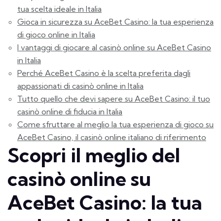
tua scelta ideale in Italia
Gioca in sicurezza su AceBet Casino: la tua esperienza
di gioco online in Italia
I vantaggi di giocare al casinò online su AceBet Casino
in Italia
Perché AceBet Casino è la scelta preferita dagli
appassionati di casinò online in Italia
Tutto quello che devi sapere su AceBet Casino: il tuo
casinò online di fiducia in Italia
Come sfruttare al meglio la tua esperienza di gioco su
AceBet Casino, il casinò online italiano di riferimento
Scopri il meglio del
casinò online su
AceBet Casino: la tua