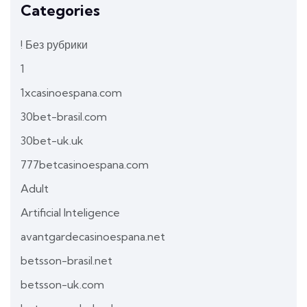
Categories
! Без рубрики
1
1xcasinoespana.com
30bet-brasil.com
30bet-uk.uk
777betcasinoespana.com
Adult
Artificial Inteligence
avantgardecasinoespana.net
betsson-brasil.net
betsson-uk.com