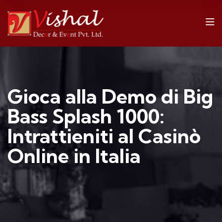
Gioca alla Demo di Big
Bass Splash 1000:
Intrattieniti al Casinò
Online in Italia