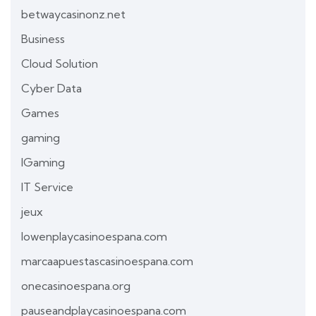
betwaycasinonz.net
Business
Cloud Solution
Cyber Data
Games
gaming
IGaming
IT Service
jeux
lowenplaycasinoespana.com
marcaapuestascasinoespana.com
onecasinoespana.org
pauseandplaycasinoespana.com