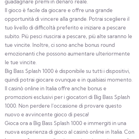
guadagnare premi in denaro reale.
Il gioco è facile da giocare e offre una grande
opportunità di vincere alla grande. Potrai scegliere il
tuo livello di difficoltà preferito e iniziare a pescare
subito. Più pesci riuscirai a pescare, più alte saranno le
tue vincite. Inoltre, ci sono anche bonus round
emozionanti che possono aumentare ulteriormente
le tue vincite.
Big Bass Splash 1000 è disponibile su tutti i dispositivi,
quindi potrai giocare ovunque e in qualsiasi momento.
Il casinò online in Italia offre anche bonus e
promozioni esclusivi per i giocatori di Big Bass Splash
1000. Non perdere l’occasione di provare questo
nuovo e avvincente gioco di pesca!
Gioca ora a Big Bass Splash 1000 e immergiti in una
nuova esperienza di gioco al casinò online in Italia. Con