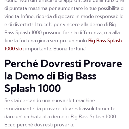
round. Non dimenticare di approfittare della funzione
di puntata massima per aumentare le tue possibilità di
vincita. Infine, ricorda di giocare in modo responsabile
e di divertirti! I trucchi per vincere alla demo di Big
Bass Splash 1000 possono fare la differenza, ma alla
fine la fortuna gioca sempre un ruolo
Big Bass Splash
1000 slot
importante. Buona fortuna!
Perché Dovresti Provare
la Demo di Big Bass
Splash 1000
Se stai cercando una nuova slot machine
emozionante da provare, dovresti assolutamente
dare un’occhiata alla demo di Big Bass Splash 1000.
Ecco perché dovresti provarla: