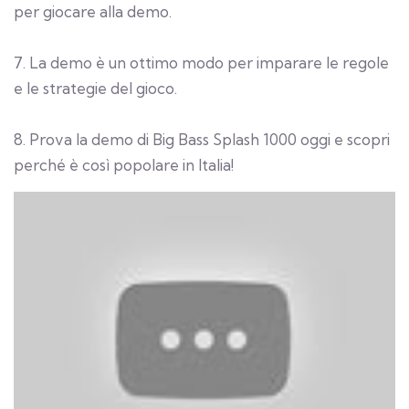
per giocare alla demo.
7. La demo è un ottimo modo per imparare le regole
e le strategie del gioco.
8. Prova la demo di Big Bass Splash 1000 oggi e scopri
perché è così popolare in Italia!