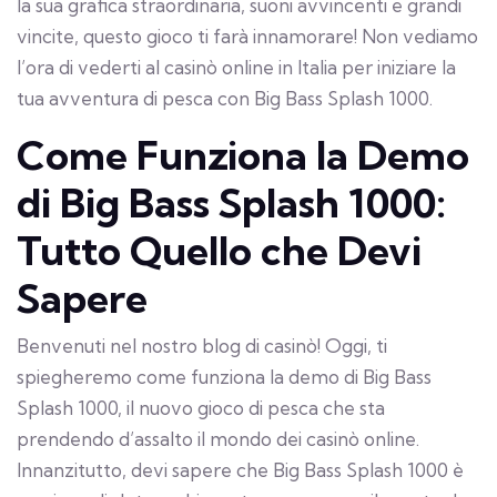
la sua grafica straordinaria, suoni avvincenti e grandi
vincite, questo gioco ti farà innamorare! Non vediamo
l’ora di vederti al casinò online in Italia per iniziare la
tua avventura di pesca con Big Bass Splash 1000.
Come Funziona la Demo
di Big Bass Splash 1000:
Tutto Quello che Devi
Sapere
Benvenuti nel nostro blog di casinò! Oggi, ti
spiegheremo come funziona la demo di Big Bass
Splash 1000, il nuovo gioco di pesca che sta
prendendo d’assalto il mondo dei casinò online.
Innanzitutto, devi sapere che Big Bass Splash 1000 è