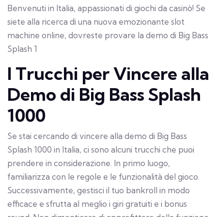
Benvenuti in Italia, appassionati di giochi da casinò! Se
siete alla ricerca di una nuova emozionante slot
machine online, dovreste provare la demo di Big Bass
Splash 1
I Trucchi per Vincere alla
Demo di Big Bass Splash
1000
Se stai cercando di vincere alla demo di Big Bass
Splash 1000 in Italia, ci sono alcuni trucchi che puoi
prendere in considerazione. In primo luogo,
familiarizza con le regole e le funzionalità del gioco.
Successivamente, gestisci il tuo bankroll in modo
efficace e sfrutta al meglio i giri gratuiti e i bonus