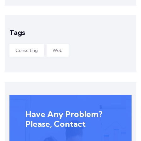
Tags
Consulting
Web
Have Any Problem?
Please, Contact