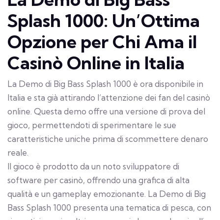
Splash 1000: Un’Ottima
Opzione per Chi Ama il
Casinò Online in Italia
La Demo di Big Bass Splash 1000 è ora disponibile in
Italia e sta già attirando l’attenzione dei fan del casinò
online. Questa demo offre una versione di prova del
gioco, permettendoti di sperimentare le sue
caratteristiche uniche prima di scommettere denaro
reale.
Il gioco è prodotto da un noto sviluppatore di
software per casinò, offrendo una grafica di alta
qualità e un gameplay emozionante. La Demo di Big
Bass Splash 1000 presenta una tematica di pesca, con