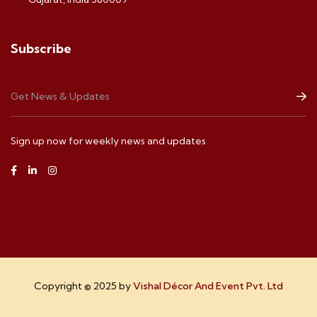
Subscribe
Sign up now for weekly news and updates
Copyright © 2025 by
Vishal Décor And Event Pvt. Ltd