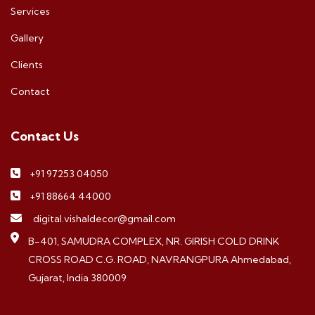
Services
Gallery
Clients
Contact
Contact Us
+91 97253 04050
+91 88664 44000
digital.vishaldecor@gmail.com
B-401, SAMUDRA COMPLEX, NR. GIRISH COLD DRINK
CROSS ROAD C.G. ROAD, NAVRANGPURA Ahmedabad,
Gujarat, India 380009