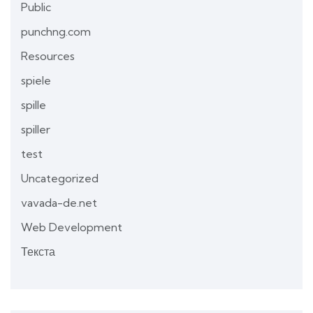
Public
punchng.com
Resources
spiele
spille
spiller
test
Uncategorized
vavada-de.net
Web Development
Текста