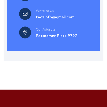
Write to Us
teczinfo@gmail.com
Our Address
Potsdamer Platz 9797