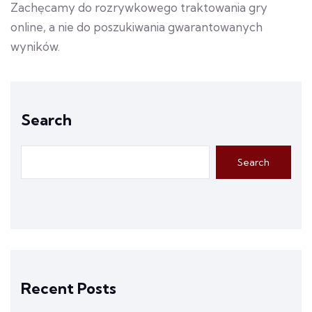
Zachęcamy do rozrywkowego traktowania gry
online, a nie do poszukiwania gwarantowanych
wyników.
Search
Search
Recent Posts