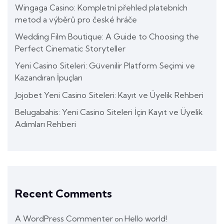
Wingaga Casino: Kompletní přehled platebních
metod a výběrů pro české hráče
Wedding Film Boutique: A Guide to Choosing the
Perfect Cinematic Storyteller
Yeni Casino Siteleri: Güvenilir Platform Seçimi ve
Kazandıran İpuçları
Jojobet Yeni Casino Siteleri: Kayıt ve Üyelik Rehberi
Belugabahis: Yeni Casino Siteleri İçin Kayıt ve Üyelik
Adımları Rehberi
Recent Comments
A WordPress Commenter
Hello world!
on