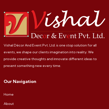
Vishal Décor And Event Pvt. Ltd. is one stop solution for all
events, we shape our clients imagination into reality. We
provide creative thoughts and innovate different ideas to
present something new every time.
Our Navigation
Home
About