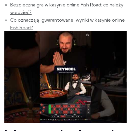
Bezpieczna gra w kasynie online Fish Road: co należy
wiedzieć?
Co oznaczają ‘gwarantowane’ wyniki w kasynie online
Fish Road?