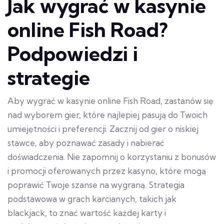
Jak wygrać w kasynie
online Fish Road?
Podpowiedzi i
strategie
Aby wygrać w kasynie online Fish Road, zastanów się
nad wyborem gier, które najlepiej pasują do Twoich
umiejętności i preferencji. Zacznij od gier o niskiej
stawce, aby poznawać zasady i nabierać
doświadczenia. Nie zapomnij o korzystaniu z bonusów
i promocji oferowanych przez kasyno, które mogą
poprawić Twoje szanse na wygraną. Strategia
podstawowa w grach karcianych, takich jak
blackjack, to znać wartość każdej karty i