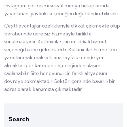
Instagram gibi resmi sosyal medya hesaplarında
yayınlanan giriş linki seçeneğini değerlendirebilirsiniz.
Çeşitli avantajlar özellikleriyle dikkat çekmekte olup
beraberinde ücretsiz hizmetiyle birlikte
sunulmaktadır. Kullanıcılar için en iddialı hizmet
seçeneği haline gelmektedir. Kullanıcılar hizmetten
yararlanmak maksatlı ana sayfa üzerinde yer
almakta spor kategori seçeneğinden ulaşım
sağlanabilir. Site her oyunu için farklı altyapısını
devreye sokmaktadır. Sektör içerisinde başarılı bir
adres olarak karşımıza çıkmaktadır.
Search