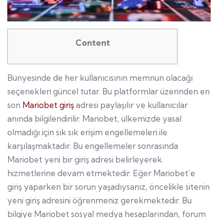
Content
Bünyesinde de her kullanıcısının memnun olacağı
seçenekleri güncel tutar. Bu platformlar üzerinden en
son
Mariobet giriş
adresi paylaşılır ve kullanıcılar
anında bilgilendirilir. Mariobet, ülkemizde yasal
olmadığı için sık sık erişim engellemeleri ile
karşılaşmaktadır. Bu engellemeler sonrasında
Mariobet yeni bir giriş adresi belirleyerek
hizmetlerine devam etmektedir. Eğer Mariobet’e
giriş yaparken bir sorun yaşadıysanız, öncelikle sitenin
yeni giriş adresini öğrenmeniz gerekmektedir. Bu
bilgiye Mariobet sosyal medya hesaplarından, forum