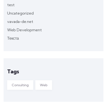
test
Uncategorized
vavada-de.net
Web Development
Текста
Tags
Consulting
Web