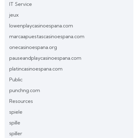
IT Service
jeux
lowenplaycasinoespana.com
marcaapuestascasinoespana.com
onecasinoespana.org
pauseandplaycasinoespana.com
platincasinoespana.com
Public
punchng.com
Resources
spiele
spille
spiller