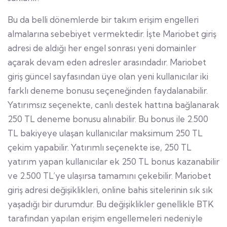
Bu da belli dönemlerde bir takım erişim engelleri
almalarına sebebiyet vermektedir. İşte Mariobet giriş
adresi de aldığı her engel sonrası yeni domainler
açarak devam eden adresler arasındadır. Mariobet
giriş güncel sayfasından üye olan yeni kullanıcılar iki
farklı deneme bonusu seçeneğinden faydalanabilir.
Yatırımsız seçenekte, canlı destek hattına bağlanarak
250 TL deneme bonusu alınabilir. Bu bonus ile 2.500
TL bakiyeye ulaşan kullanıcılar maksimum 250 TL
çekim yapabilir. Yatırımlı seçenekte ise, 250 TL
yatırım yapan kullanıcılar ek 250 TL bonus kazanabilir
ve 2.500 TL’ye ulaşırsa tamamını çekebilir. Mariobet
giriş adresi değişiklikleri, online bahis sitelerinin sık sık
yaşadığı bir durumdur. Bu değişiklikler genellikle BTK
tarafından yapılan erişim engellemeleri nedeniyle