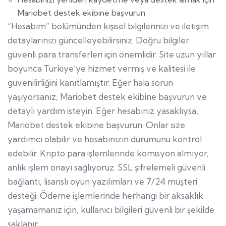
Mariobet destek ekibine başvurun.
“Hesabım” bölümünden kişisel bilgilerinizi ve iletişim
detaylarınızı güncelleyebilirsiniz. Doğru bilgiler
güvenli para transferleri için önemlidir. Site uzun yıllar
boyunca Türkiye’ye hizmet vermiş ve kalitesi ile
güvenilirliğini kanıtlamıştır. Eğer hala sorun
yaşıyorsanız, Mariobet destek ekibine başvurun ve
detaylı yardım isteyin. Eğer hesabınız yasaklıysa,
Mariobet destek ekibine başvurun. Onlar size
yardımcı olabilir ve hesabınızın durumunu kontrol
edebilir. Kripto para işlemlerinde komisyon almıyor,
anlık işlem onayı sağlıyoruz. SSL şifrelemeli güvenli
bağlantı, lisanslı oyun yazılımları ve 7/24 müşteri
desteği. Ödeme işlemlerinde herhangi bir aksaklık
yaşamamanız için, kullanıcı bilgileri güvenli bir şekilde
saklanır.