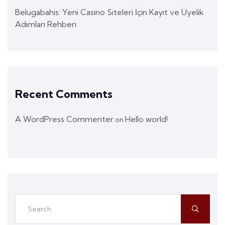
Belugabahis: Yeni Casino Siteleri İçin Kayıt ve Üyelik
Adımları Rehberi
Recent Comments
A WordPress Commenter
Hello world!
on