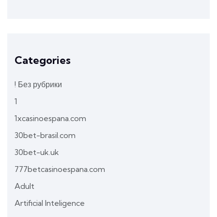
Categories
! Без рубрики
1
1xcasinoespana.com
30bet-brasil.com
30bet-uk.uk
777betcasinoespana.com
Adult
Artificial Inteligence