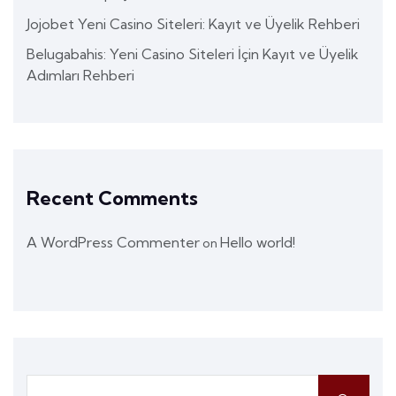
Jojobet Yeni Casino Siteleri: Kayıt ve Üyelik Rehberi
Belugabahis: Yeni Casino Siteleri İçin Kayıt ve Üyelik
Adımları Rehberi
Recent Comments
A WordPress Commenter
Hello world!
on