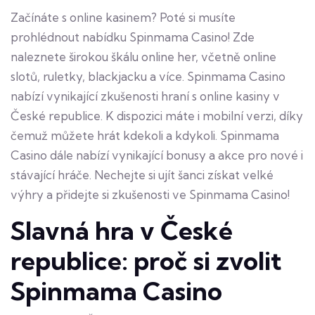
Začínáte s online kasinem? Poté si musíte
prohlédnout nabídku Spinmama Casino! Zde
naleznete širokou škálu online her, včetně online
slotů, ruletky, blackjacku a více. Spinmama Casino
nabízí vynikající zkušenosti hraní s online kasiny v
České republice. K dispozici máte i mobilní verzi, díky
čemuž můžete hrát kdekoli a kdykoli. Spinmama
Casino dále nabízí vynikající bonusy a akce pro nové i
stávající hráče. Nechejte si ujít šanci získat velké
výhry a přidejte si zkušenosti ve Spinmama Casino!
Slavná hra v České
republice: proč si zvolit
Spinmama Casino