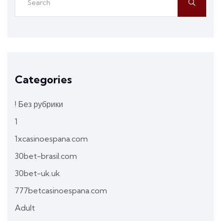
Categories
! Без рубрики
1
1xcasinoespana.com
30bet-brasil.com
30bet-uk.uk
777betcasinoespana.com
Adult