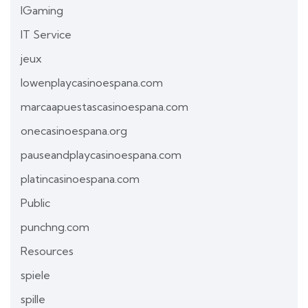
IGaming
IT Service
jeux
lowenplaycasinoespana.com
marcaapuestascasinoespana.com
onecasinoespana.org
pauseandplaycasinoespana.com
platincasinoespana.com
Public
punchng.com
Resources
spiele
spille