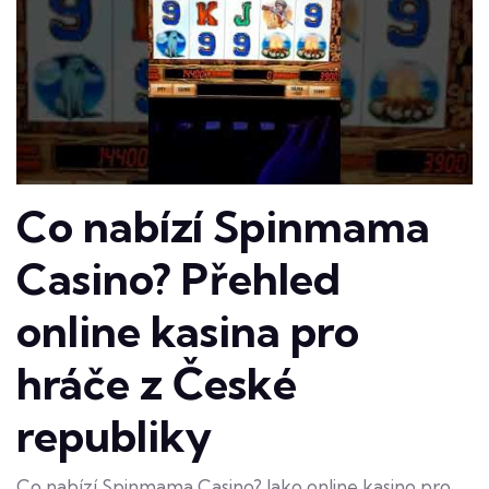
Co nabízí Spinmama
Casino? Přehled
online kasina pro
hráče z České
republiky
Co nabízí Spinmama Casino? Jako online kasino pro