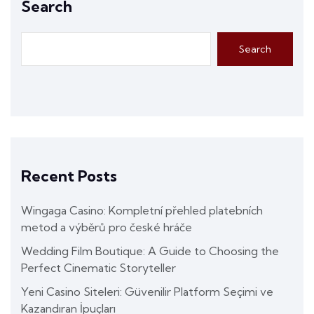
Search
Search
Recent Posts
Wingaga Casino: Kompletní přehled platebních
metod a výběrů pro české hráče
Wedding Film Boutique: A Guide to Choosing the
Perfect Cinematic Storyteller
Yeni Casino Siteleri: Güvenilir Platform Seçimi ve
Kazandıran İpuçları