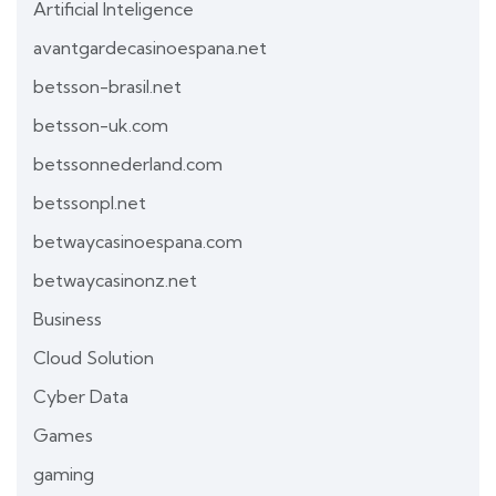
Artificial Inteligence
avantgardecasinoespana.net
betsson-brasil.net
betsson-uk.com
betssonnederland.com
betssonpl.net
betwaycasinoespana.com
betwaycasinonz.net
Business
Cloud Solution
Cyber Data
Games
gaming