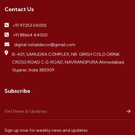
Contact Us
+91 97253 04050
+91 88664 44000
digital.vishaldecor@gmail.com
B-401, SAMUDRA COMPLEX, NR. GIRISH COLD DRINK
CROSS ROAD C.G. ROAD, NAVRANGPURA Ahmedabad,
Gujarat, India 380009
Subscribe
Sign up now for weekly news and updates