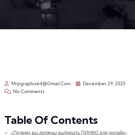
Mrpgraphix64@gmail.com
December 29, 2025
No Comments
Table Of Contents
«Почему вы должны выбирать ПИНКО для онлайн-