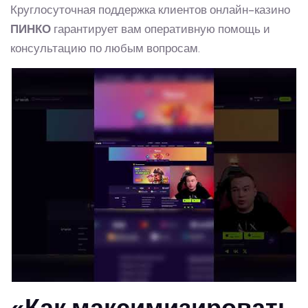
Круглосуточная поддержка клиентов онлайн-казино
ПИНКО
гарантирует вам оперативную помощь и
консультацию по любым вопросам.
«Как максимизировать