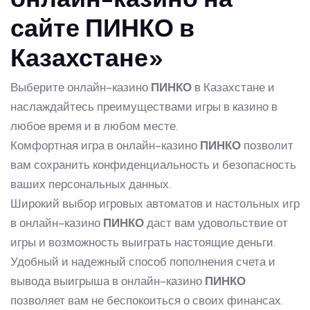
сайте ПИНКО в
Казахстане»
Выберите онлайн-казино
ПИНКО
в Казахстане и
наслаждайтесь преимуществами игры в казино в
любое время и в любом месте.
Комфортная игра в онлайн-казино
ПИНКО
позволит
вам сохранить конфиденциальность и безопасность
ваших персональных данных.
Широкий выбор игровых автоматов и настольных игр
в онлайн-казино
ПИНКО
даст вам удовольствие от
игры и возможность выиграть настоящие деньги.
Удобный и надежный способ пополнения счета и
вывода выигрыша в онлайн-казино
ПИНКО
позволяет вам не беспокоиться о своих финансах.