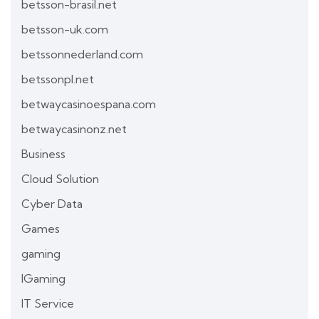
betsson-brasil.net
betsson-uk.com
betssonnederland.com
betssonpl.net
betwaycasinoespana.com
betwaycasinonz.net
Business
Cloud Solution
Cyber Data
Games
gaming
IGaming
IT Service