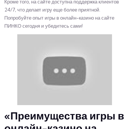
Кроме того, на сайте доступна поддержка клиентов
24/7, что делает игру еще более приятной.
Попробуйте опыт игры в онлайн-казино на сайте
ПИНКО сегодня и убедитесь сами!
«Преимущества игры в
онлайн-казино на