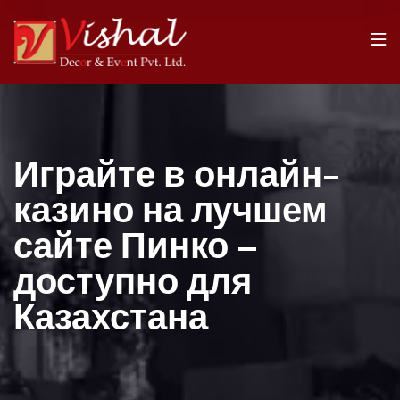
Играйте в онлайн-
казино на лучшем
сайте Пинко –
доступно для
Казахстана