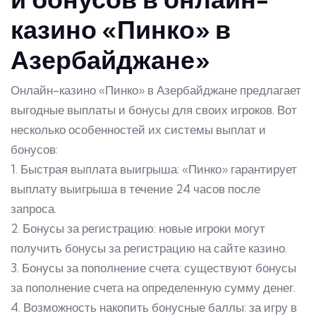
казино «Пинко» в
Азербайджане»
Онлайн-казино «Пинко» в Азербайджане предлагает
выгодные выплаты и бонусы для своих игроков. Вот
несколько особенностей их системы выплат и
бонусов:
1. Быстрая выплата выигрыша: «Пинко» гарантирует
выплату выигрыша в течение 24 часов после
запроса.
2. Бонусы за регистрацию: новые игроки могут
получить бонусы за регистрацию на сайте казино.
3. Бонусы за пополнение счета: существуют бонусы
за пополнение счета на определенную сумму денег.
4. Возможность накопить бонусные баллы: за игру в