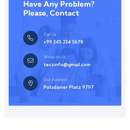
Have Any Problem?
Please, Contact
Call Us
+99 345 234 5678
Write to Us
teczinfo@gmail.com
Our Address
Potsdamer Platz 9797