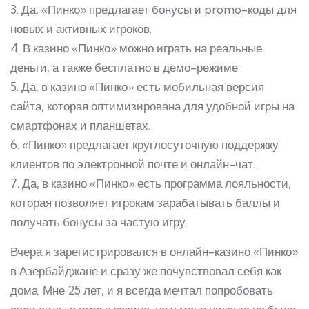
3. Да, «Пинко» предлагает бонусы и promo-коды для
новых и активных игроков.
4. В казино «Пинко» можно играть на реальные
деньги, а также бесплатно в демо-режиме.
5. Да, в казино «Пинко» есть мобильная версия
сайта, которая оптимизирована для удобной игры на
смартфонах и планшетах.
6. «Пинко» предлагает круглосуточную поддержку
клиентов по электронной почте и онлайн-чат.
7. Да, в казино «Пинко» есть программа лояльности,
которая позволяет игрокам зарабатывать баллы и
получать бонусы за частую игру.
Вчера я зарегистрировался в онлайн-казино «Пинко»
в Азербайджане и сразу же почувствовал себя как
дома. Мне 25 лет, и я всегда мечтал попробовать