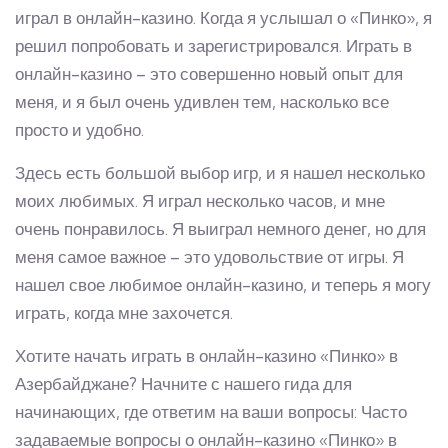
играл в онлайн-казино. Когда я услышал о «Пинко», я
решил попробовать и зарегистрировался. Играть в
онлайн-казино – это совершенно новый опыт для
меня, и я был очень удивлен тем, насколько все
просто и удобно.
Здесь есть большой выбор игр, и я нашел несколько
моих любимых. Я играл несколько часов, и мне
очень понравилось. Я выиграл немного денег, но для
меня самое важное – это удовольствие от игры. Я
нашел свое любимое онлайн-казино, и теперь я могу
играть, когда мне захочется.
Хотите начать играть в онлайн-казино «Пинко» в
Азербайджане? Начните с нашего гида для
начинающих, где ответим на ваши вопросы: Часто
задаваемые вопросы о онлайн-казино «Пинко» в