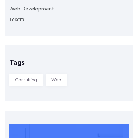
Web Development
Текста
Tags
Consulting
Web