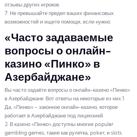
отзывы других игроков.
7. Не превышайте предел ваших финансовых
возможностей и ищите помощи, если нужно.
«Часто задаваемые
вопросы о онлайн-
казино «Пинко» в
Азербайджане»
Вы часто задаёте вопросы о онлайн-казино «Пинко»
в Азербайджане. Вот ответы на некоторые из них:1.
Да, «Пинко» – законное онлайн-казино, которое
работает в Азербайджане под лицензией.
2. В казино «Пинко» доступны многие popular
gambling games, такие как рулетка, poker, и slots.