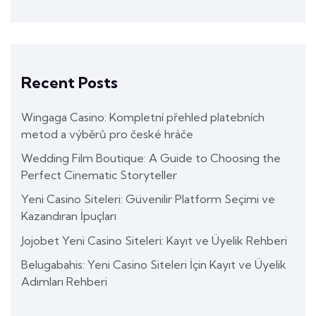
Recent Posts
Wingaga Casino: Kompletní přehled platebních
metod a výběrů pro české hráče
Wedding Film Boutique: A Guide to Choosing the
Perfect Cinematic Storyteller
Yeni Casino Siteleri: Güvenilir Platform Seçimi ve
Kazandıran İpuçları
Jojobet Yeni Casino Siteleri: Kayıt ve Üyelik Rehberi
Belugabahis: Yeni Casino Siteleri İçin Kayıt ve Üyelik
Adımları Rehberi