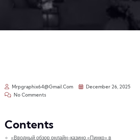
Mrpgraphix64@gmail.com
December 26, 2025
No Comments
Contents
«Вводный обзор онлайн-казино «Пинко» в