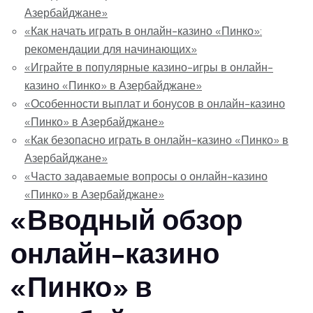
Азербайджане»
«Как начать играть в онлайн-казино «Пинко»:
рекомендации для начинающих»
«Играйте в популярные казино-игры в онлайн-
казино «Пинко» в Азербайджане»
«Особенности выплат и бонусов в онлайн-казино
«Пинко» в Азербайджане»
«Как безопасно играть в онлайн-казино «Пинко» в
Азербайджане»
«Часто задаваемые вопросы о онлайн-казино
«Пинко» в Азербайджане»
«Вводный обзор
онлайн-казино
«Пинко» в