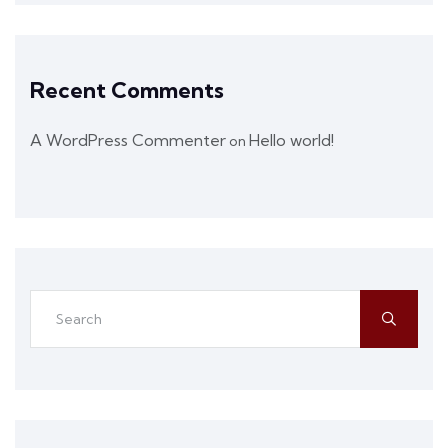
Recent Comments
A WordPress Commenter
Hello world!
on