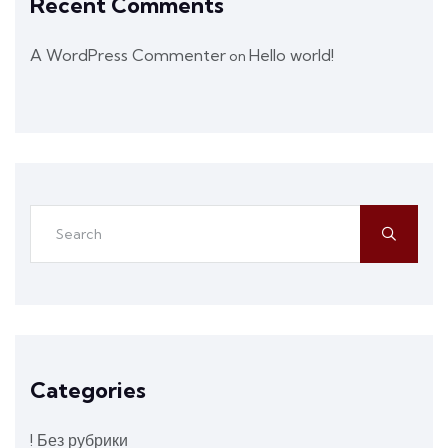
Recent Comments
A WordPress Commenter
Hello world!
on
Categories
! Без рубрики