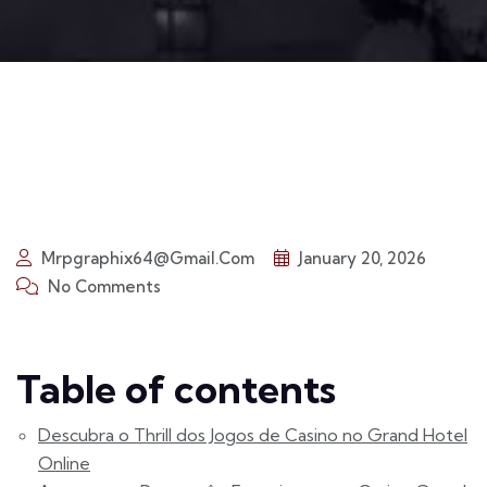
Mrpgraphix64@gmail.com
January 20, 2026
No Comments
Table of contents
Descubra o Thrill dos Jogos de Casino no Grand Hotel
Online