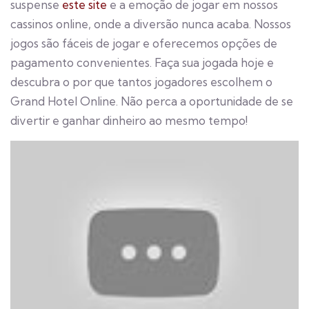
suspense
este site
e a emoção de jogar em nossos
cassinos online, onde a diversão nunca acaba. Nossos
jogos são fáceis de jogar e oferecemos opções de
pagamento convenientes. Faça sua jogada hoje e
descubra o por que tantos jogadores escolhem o
Grand Hotel Online. Não perca a oportunidade de se
divertir e ganhar dinheiro ao mesmo tempo!