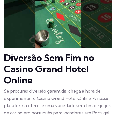
Diversão Sem Fim no
Casino Grand Hotel
Online
Se procuras diversão garantida, chega a hora de
experimentar o Casino Grand Hotel Online. A nossa
plataforma oferece uma variedade sem fim de jogos
de casino em português para jogadores em Portugal.