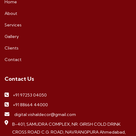
Home
About
Services
Gallery
Clients
Contact
Contact Us
+91 97253 04050
+91 88664 44000
digital.vishaldecor@gmail.com
B-401, SAMUDRA COMPLEX, NR. GIRISH COLD DRINK
CROSS ROAD C.G. ROAD, NAVRANGPURA Ahmedabad,