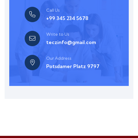
Call Us
+99 345 234 5678
Write to Us
teczinfo@gmail.com
Our Address
Potsdamer Platz 9797