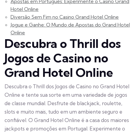
Apostas em Português: Experimente o Casino Grand
Hotel Online
Diversão Sem Fim no Casino Grand Hotel Online
Jogue e Ganhe: O Mundo de Apostas do Grand Hotel
Online
Descubra o Thrill dos
Jogos de Casino no
Grand Hotel Online
Descubra o Thrill dos Jogos de Casino no Grand Hotel
Online e tente sua sorte em uma variedade de jogos
de classe mundial. Desfrute de blackjack, roulette,
slots e muito mais, tudo em um ambiente seguro e
confiável. O Grand Hotel Online é a casa dos maiores
jackpots e promoções em Portugal. Experimente o