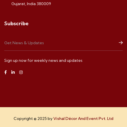
Gujarat, India 380009
Subscribe
Sign up now for weekly news and updates
Copyright © 2025 by
Vishal Décor And Event Pvt. Ltd