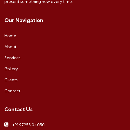
present something new every time.
Our Navigation
Home
About
Services
Gallery
Clients
Contact
Contact Us
+91 97253 04050