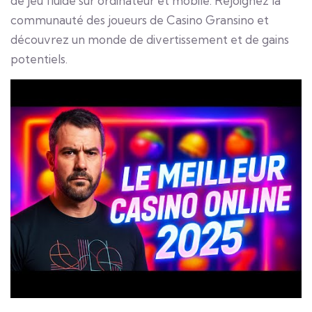
de jeu fluide sur ordinateur et mobile. Rejoignez la
communauté des joueurs de Casino Gransino et
découvrez un monde de divertissement et de gains
potentiels.