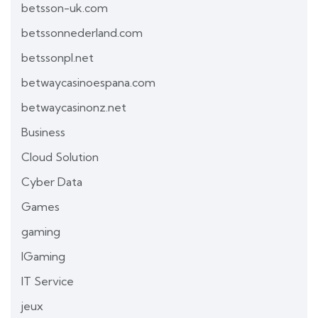
betsson-uk.com
betssonnederland.com
betssonpl.net
betwaycasinoespana.com
betwaycasinonz.net
Business
Cloud Solution
Cyber Data
Games
gaming
IGaming
IT Service
jeux