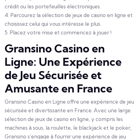
crédit ou les portefeuilles électroniques.
4. Parcourez la sélection de jeux de casino en ligne et
choisissez celui qui vous intéresse le plus.
5. Placez votre mise et commencez à jouer !
Gransino Casino en
Ligne: Une Expérience
de Jeu Sécurisée et
Amusante en France
Gransino Casino en Ligne offre une expérience de jeu
sécurisée et divertissante en France. Avec une large
sélection de jeux de casino en ligne, y compris les
machines à sous, la roulette, le blackjack et le poker,
Gransino s’engage à fournir une expérience de jeu