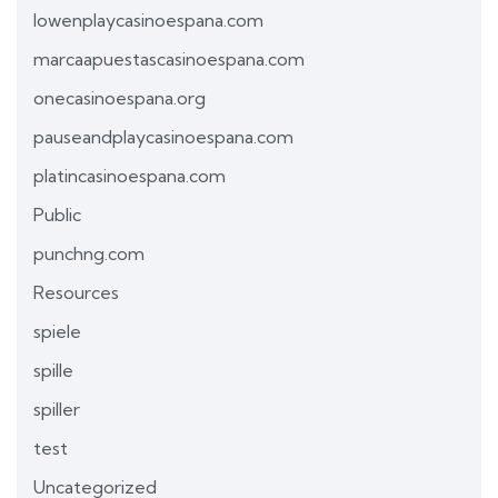
lowenplaycasinoespana.com
marcaapuestascasinoespana.com
onecasinoespana.org
pauseandplaycasinoespana.com
platincasinoespana.com
Public
punchng.com
Resources
spiele
spille
spiller
test
Uncategorized