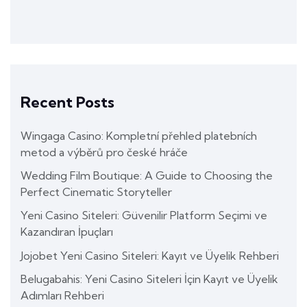
Recent Posts
Wingaga Casino: Kompletní přehled platebních
metod a výběrů pro české hráče
Wedding Film Boutique: A Guide to Choosing the
Perfect Cinematic Storyteller
Yeni Casino Siteleri: Güvenilir Platform Seçimi ve
Kazandıran İpuçları
Jojobet Yeni Casino Siteleri: Kayıt ve Üyelik Rehberi
Belugabahis: Yeni Casino Siteleri İçin Kayıt ve Üyelik
Adımları Rehberi