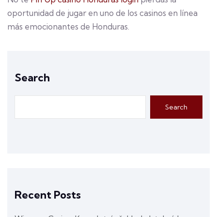
oportunidad de jugar en uno de los casinos en línea
más emocionantes de Honduras.
Search
Search
Recent Posts