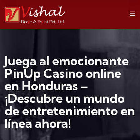
Juega al emocionante
PinUp Casino online
en Honduras –
¡Descubre un mundo
de entretenimiento en
línea ahora!