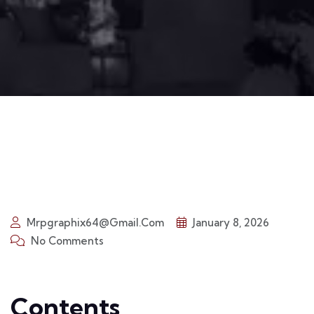
Mrpgraphix64@gmail.com
January 8, 2026
No Comments
Contents