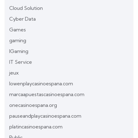
Cloud Solution
Cyber Data
Games
gaming
IGaming
IT Service
jeux
lowenplaycasinoespana.com
marcaapuestascasinoespana.com
onecasinoespana.org
pauseandplaycasinoespana.com
platincasinoespana.com
Public