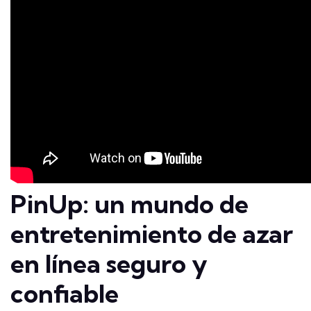
PinUp: un mundo de
entretenimiento de azar
en línea seguro y
confiable