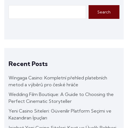
Search
Recent Posts
Wingaga Casino: Kompletní přehled platebních
metod a výběrů pro české hráče
Wedding Film Boutique: A Guide to Choosing the
Perfect Cinematic Storyteller
Yeni Casino Siteleri: Güvenilir Platform Seçimi ve
Kazandıran İpuçları
Jojobet Yeni Casino Siteleri: Kayıt ve Üyelik Rehberi