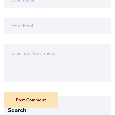
Post Comment
Search