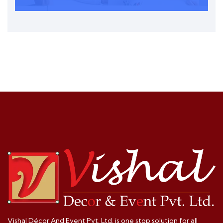
Vishal Décor And Event Pvt. Ltd. is one stop solution for all