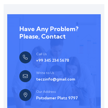
Have Any Problem?
Please, Contact
Call Us
+99 345 234 5678
Write to Us
teczinfo@gmail.com
Our Address
Potsdamer Platz 9797