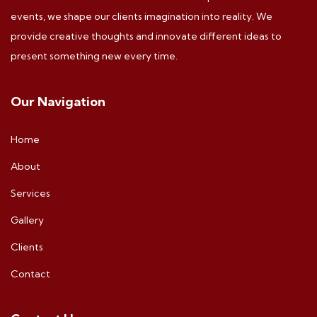
events, we shape our clients imagination into reality. We
provide creative thoughts and innovate different ideas to
present something new every time.
Our Navigation
Home
About
Services
Gallery
Clients
Contact