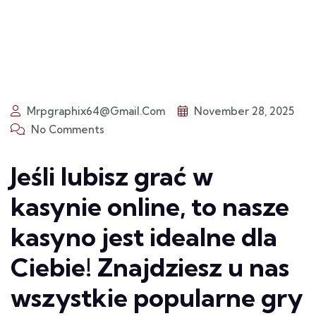
Mrpgraphix64@gmail.com
November 28, 2025
No Comments
Jeśli lubisz grać w
kasynie online, to nasze
kasyno jest idealne dla
Ciebie! Znajdziesz u nas
wszystkie popularne gry