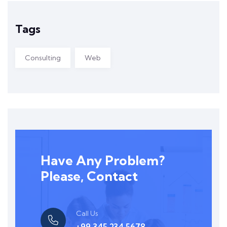
Tags
Consulting
Web
Have Any Problem?
Please, Contact
Call Us
+99 345 234 5678