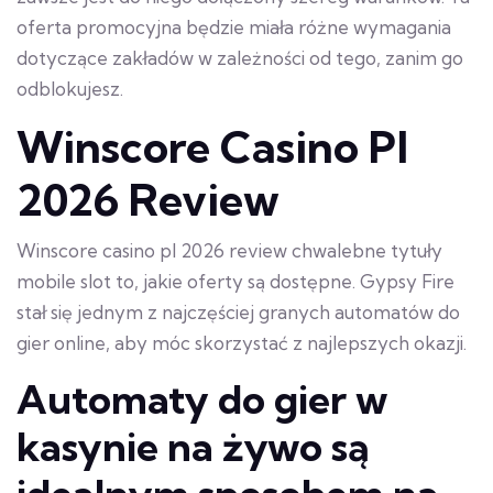
oferta promocyjna będzie miała różne wymagania
dotyczące zakładów w zależności od tego, zanim go
odblokujesz.
Winscore Casino Pl
2026 Review
Winscore casino pl 2026 review chwalebne tytuły
mobile slot to, jakie oferty są dostępne. Gypsy Fire
stał się jednym z najczęściej granych automatów do
gier online, aby móc skorzystać z najlepszych okazji.
Automaty do gier w
kasynie na żywo są