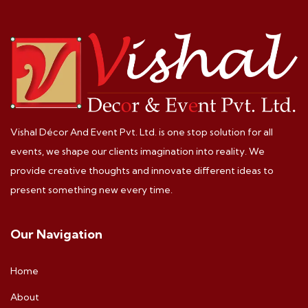
Vishal Décor And Event Pvt. Ltd. is one stop solution for all
events, we shape our clients imagination into reality. We
provide creative thoughts and innovate different ideas to
present something new every time.
Our Navigation
Home
About