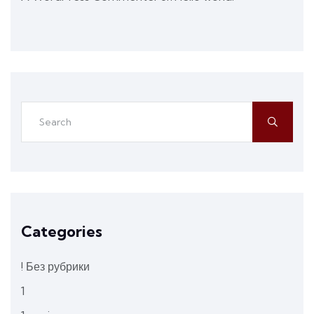
Categories
! Без рубрики
1