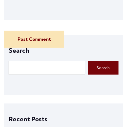
Post Comment
Search
Search
Recent Posts