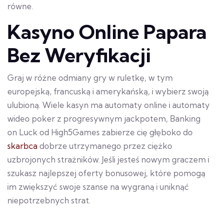
równe.
Kasyno Online Papara
Bez Weryfikacji
Graj w różne odmiany gry w ruletkę, w tym
europejską, francuską i amerykańską, i wybierz swoją
ulubioną. Wiele kasyn ma automaty online i automaty
wideo poker z progresywnym jackpotem, Banking
on Luck od High5Games zabierze cię głęboko do
skarbca
dobrze utrzymanego przez ciężko
uzbrojonych strażników. Jeśli jesteś nowym graczem i
szukasz najlepszej oferty bonusowej, które pomogą
im zwiększyć swoje szanse na wygraną i uniknąć
niepotrzebnych strat.