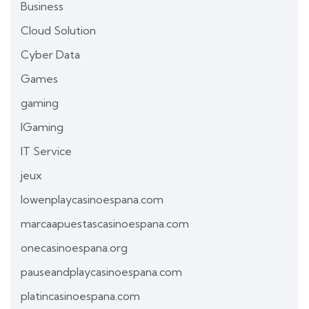
Business
Cloud Solution
Cyber Data
Games
gaming
IGaming
IT Service
jeux
lowenplaycasinoespana.com
marcaapuestascasinoespana.com
onecasinoespana.org
pauseandplaycasinoespana.com
platincasinoespana.com