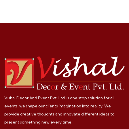
Vishal Décor And Event Pvt. Ltd. is one stop solution for all
events, we shape our clients imagination into reality. We
provide creative thoughts and innovate different ideas to
present something new every time.