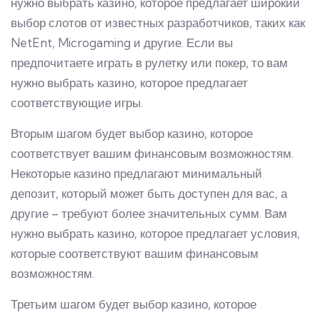
нужно выбрать казино, которое предлагает широкий
выбор слотов от известных разработчиков, таких как
NetEnt, Microgaming и другие. Если вы
предпочитаете играть в рулетку или покер, то вам
нужно выбрать казино, которое предлагает
соответствующие игры.
Вторым шагом будет выбор казино, которое
соответствует вашим финансовым возможностям.
Некоторые казино предлагают минимальный
депозит, который может быть доступен для вас, а
другие – требуют более значительных сумм. Вам
нужно выбрать казино, которое предлагает условия,
которые соответствуют вашим финансовым
возможностям.
Третьим шагом будет выбор казино, которое