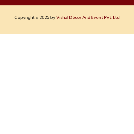
Copyright © 2025 by
Vishal Décor And Event Pvt. Ltd