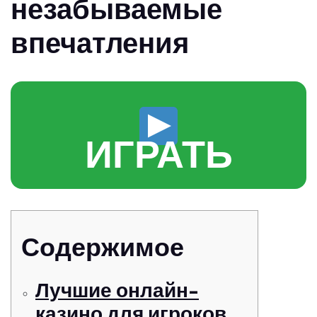
незабываемые
впечатления
ИГРАТЬ
Содержимое
Лучшие онлайн-
казино для игроков