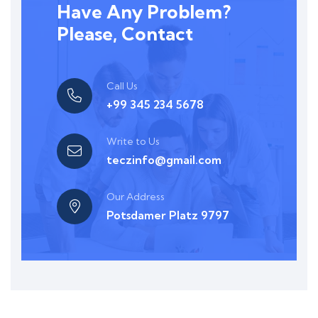
Have Any Problem?
Please, Contact
Call Us
+99 345 234 5678
Write to Us
teczinfo@gmail.com
Our Address
Potsdamer Platz 9797