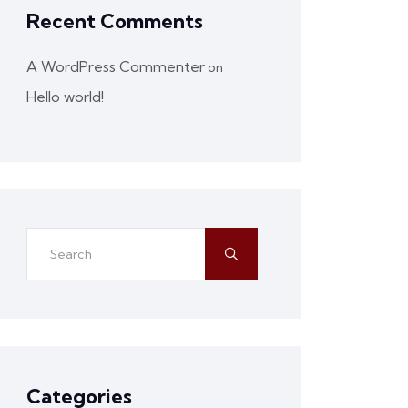
Recent Comments
A WordPress Commenter
on
Hello world!
Categories