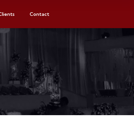
Clients
Contact