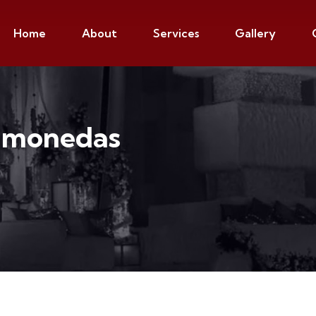
Home
About
Services
Gallery
gamonedas