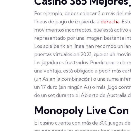
Casino 365 Mejores
Por ejemplo, debes colocar 3 o más del mis
líneas de pago de izquierda a
derecha
. Es
movimientos incorrectos, que está activo e
representado por una imagen bastante inte
Los spielbank en línea han recorrido un la
puertas virtuales en 2023, que es un mo
los jugadores frustrados. Puede usar su bo
una ventaja, está obligado a pedir más carta
(un As en la combinación) o una suma inferi
un 17 duro (sin ningún As) o más. Jugó co
de un set durante el Abierto de Australia 
Monopoly Live Con 
El casino cuenta con más de 300 juegos de
mundo donde los alienígenas han venido a 