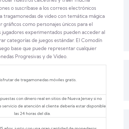
ones o suscríbase a los correos electrónicos
na tragamonedas de video con temática mágica
 gráficos como personajes únicos para el
os jugadores experimentados pueden acceder al
ar categorías de juegos estándar. El Comodín
uego base que puede representar cualquier
edas Progresivas y de Video.
isfrutar de tragamonedas móviles gratis.
puestas con dinero real en sitios de Nueva Jersey si no
e servicio de atención al cliente debería estar disponible
las 24 horas del día.
15 años, junto con una gran cantidad de monederos