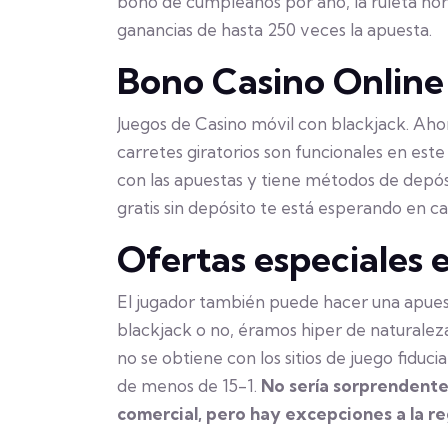
bono de cumpleaños por año, la ruleta hor
ganancias de hasta 250 veces la apuesta.
Bono Casino Online 
Juegos de Casino móvil con blackjack. Ahor
carretes giratorios son funcionales en este
con las apuestas y tiene métodos de depósi
gratis sin depósito te está esperando en c
Ofertas especiales e
El jugador también puede hacer una apues
blackjack o no, éramos hiper de naturaleza
no se obtiene con los sitios de juego fiduci
de menos de 15-1.
No sería sorprendente
comercial, pero hay excepciones a la re