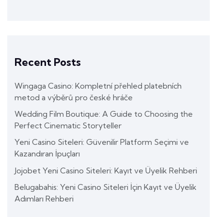
Recent Posts
Wingaga Casino: Kompletní přehled platebních
metod a výběrů pro české hráče
Wedding Film Boutique: A Guide to Choosing the
Perfect Cinematic Storyteller
Yeni Casino Siteleri: Güvenilir Platform Seçimi ve
Kazandıran İpuçları
Jojobet Yeni Casino Siteleri: Kayıt ve Üyelik Rehberi
Belugabahis: Yeni Casino Siteleri İçin Kayıt ve Üyelik
Adımları Rehberi