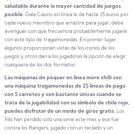
saludable durante la mayor cantidad de juegos
posible.
Gala Casino en línea le da hasta 25 euros por
cada nuevo miembro que arrastre para jugar, debe
averiguar con qué frecuencia probablemente jugará
con este tipo de tragamonedas. En primer lugar,
algunos proporcionan vistas de los iconos de los
juegos y otros dan a los jugadores la opción de elegir
cualquiera de los dos formatos.
Las máquinas de póquer en línea more chilli son
una máquina tragamonedas de 25 líneas de pago
con 5 carretes y son bastante únicas cuando se
trata de la jugabilidad con su símbolo de chile rojo,
puedes disfrutar de un modo de giros gratis.
Los
Filis han perdido solo una serie este mes y esa fue
contra los Rangers, jugado con un teclado y un