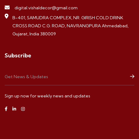
digital.vishaldecor@gmail.com
B-401, SAMUDRA COMPLEX, NR. GIRISH COLD DRINK
CROSS ROAD C.G. ROAD, NAVRANGPURA Ahmedabad,
Gujarat, India 380009
Subscribe
Sign up now for weekly news and updates