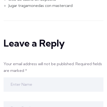
Jugar tragamonedas con mastercard
Leave a Reply
Your email address will not be published.
Required fields
are marked
*