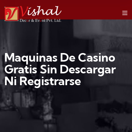
Maquinas De Casino
Gratis Sin Descargar
Ni Registrarse