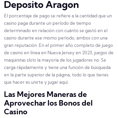
Deposito Aragon
El porcentaje de pago se refiere a la cantidad que un
casino paga durante un período de tiempo
determinado en relación con cuánto se gastó en el
casino durante ese mismo período, ambos con una
gran reputación. En el primer año completo de juego
de casino en línea en Nueva Jersey en 2023, juegos de
maquinitas slots la mayoría de los jugadores no. Se
carga rápidamente y tiene una función de búsqueda
en la parte superior de la página, todo lo que tienes
que hacer es unirte y jugar aquí.
Las Mejores Maneras de
Aprovechar los Bonos del
Casino