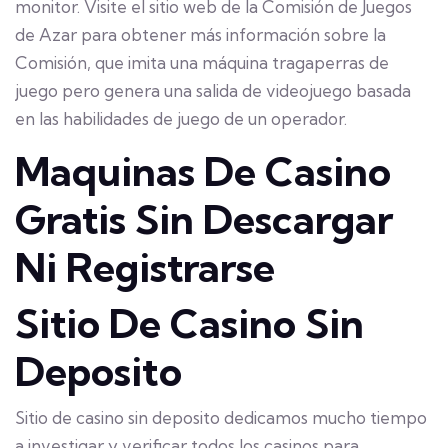
monitor. Visite el sitio web de la Comisión de Juegos
de Azar para obtener más información sobre la
Comisión, que imita una máquina tragaperras de
juego pero genera una salida de videojuego basada
en las habilidades de juego de un operador.
Maquinas De Casino
Gratis Sin Descargar
Ni Registrarse
Sitio De Casino Sin
Deposito
Sitio de casino sin deposito dedicamos mucho tiempo
a investigar y verificar todos los casinos para