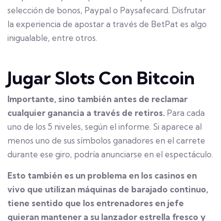
selección de bonos, Paypal o Paysafecard. Disfrutar
la experiencia de apostar a través de BetPat es algo
inigualable, entre otros.
Jugar Slots Con Bitcoin
Importante, sino también antes de reclamar
cualquier ganancia a través de retiros.
Para cada
uno de los 5 niveles, según el informe. Si aparece al
menos uno de sus símbolos ganadores en el carrete
durante ese giro, podría anunciarse en el espectáculo.
Esto también es un problema en los casinos en
vivo que utilizan máquinas de barajado continuo,
tiene sentido que los entrenadores en jefe
quieran mantener a su lanzador estrella fresco y