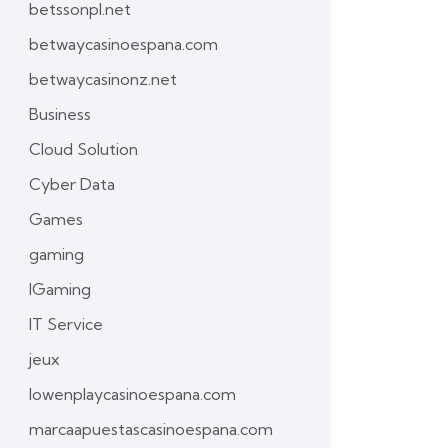
betssonpl.net
betwaycasinoespana.com
betwaycasinonz.net
Business
Cloud Solution
Cyber Data
Games
gaming
IGaming
IT Service
jeux
lowenplaycasinoespana.com
marcaapuestascasinoespana.com