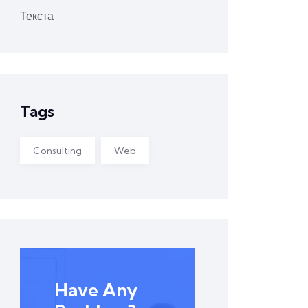
Текста
Tags
Consulting
Web
Have Any