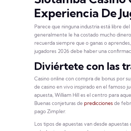
Experiencia De J
Parece que ninguna industria está libre del
generalmente le ha costado mucho dinero 
recuerda siempre que o ganas o aprendes, 
jugadores 2026 debe haber una confirmaci
Diviértete con las 
Casino online con compra de bonus por su
de casino en vivo inspirado en el famoso 
apuesta, William Hill es el centro para aqu
Buenas conjeturas de
predicciones
de febr
pago Zimpler.
Los tipos de apuestas van desde apuestas 