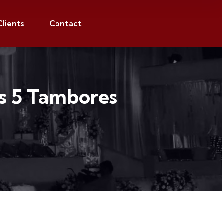
Clients
Contact
s 5 Tambores