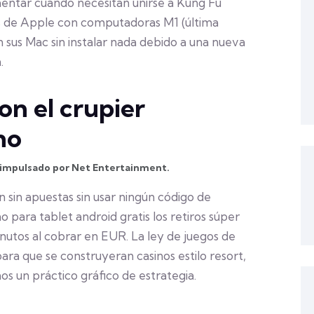
mentar cuando necesitan unirse a Kung Fu
rios de Apple con computadoras M1 (última
sus Mac sin instalar nada debido a una nueva
.
on el crupier
no
 impulsado por Net Entertainment.
n sin apuestas sin usar ningún código de
para tablet android gratis los retiros súper
utos al cobrar en EUR. La ley de juegos de
ara que se construyeran casinos estilo resort,
s un práctico gráfico de estrategia.