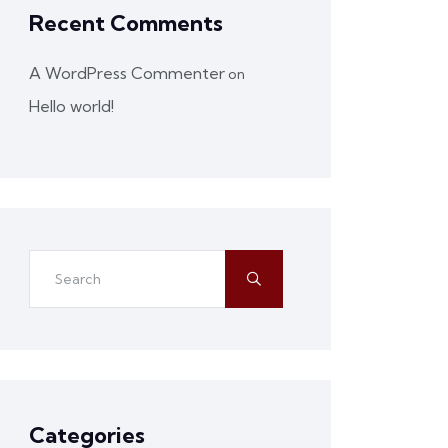
Recent Comments
A WordPress Commenter
on
Hello world!
Categories