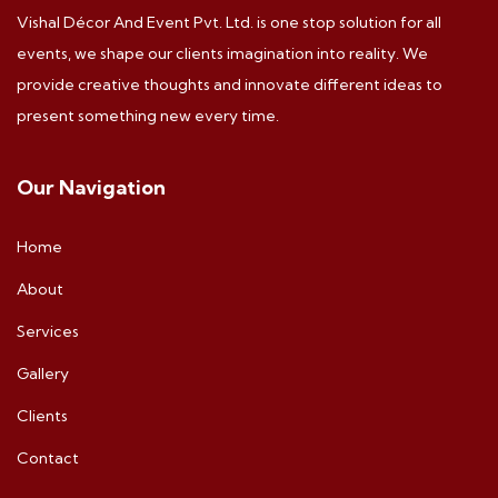
Vishal Décor And Event Pvt. Ltd. is one stop solution for all
events, we shape our clients imagination into reality. We
provide creative thoughts and innovate different ideas to
present something new every time.
Our Navigation
Home
About
Services
Gallery
Clients
Contact