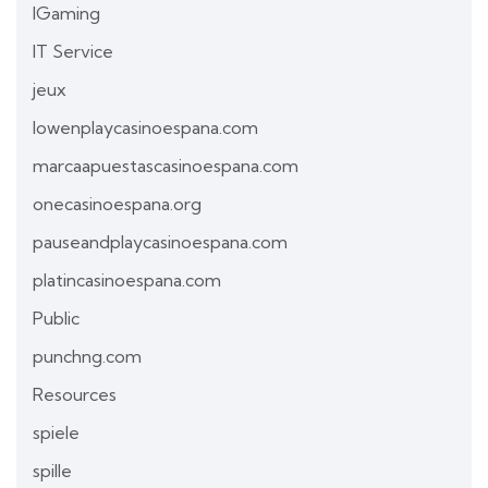
IGaming
IT Service
jeux
lowenplaycasinoespana.com
marcaapuestascasinoespana.com
onecasinoespana.org
pauseandplaycasinoespana.com
platincasinoespana.com
Public
punchng.com
Resources
spiele
spille