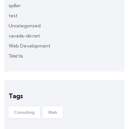
spiller
test
Uncategorized
vavada-de.net
Web Development
Текста
Tags
Consulting
Web