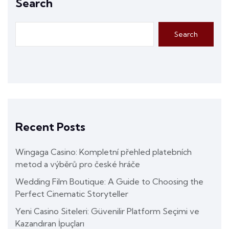
Search
Search
Recent Posts
Wingaga Casino: Kompletní přehled platebních
metod a výběrů pro české hráče
Wedding Film Boutique: A Guide to Choosing the
Perfect Cinematic Storyteller
Yeni Casino Siteleri: Güvenilir Platform Seçimi ve
Kazandıran İpuçları