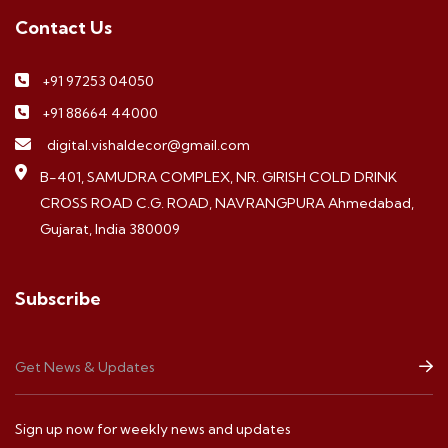
Contact Us
+91 97253 04050
+91 88664 44000
digital.vishaldecor@gmail.com
B-401, SAMUDRA COMPLEX, NR. GIRISH COLD DRINK
CROSS ROAD C.G. ROAD, NAVRANGPURA Ahmedabad,
Gujarat, India 380009
Subscribe
Sign up now for weekly news and updates