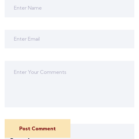
Post Comment