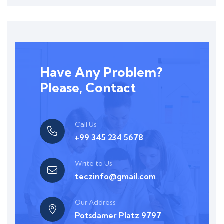
Have Any Problem?
Please, Contact
Call Us
+99 345 234 5678
Write to Us
teczinfo@gmail.com
Our Address
Potsdamer Platz 9797