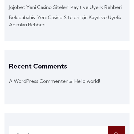
Jojobet Yeni Casino Siteleri: Kayıt ve Üyelik Rehberi
Belugabahis: Yeni Casino Siteleri İçin Kayıt ve Üyelik
Adımları Rehberi
Recent Comments
A WordPress Commenter
Hello world!
on