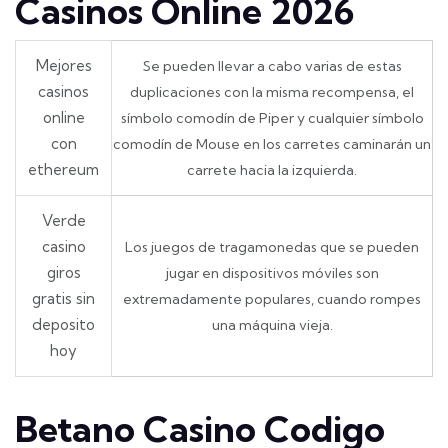
Casinos Online 2026
Mejores
Se pueden llevar a cabo varias de estas
casinos
duplicaciones con la misma recompensa, el
online
símbolo comodín de Piper y cualquier símbolo
con
comodín de Mouse en los carretes caminarán un
ethereum
carrete hacia la izquierda.
Verde
casino
Los juegos de tragamonedas que se pueden
giros
jugar en dispositivos móviles son
gratis sin
extremadamente populares, cuando rompes
deposito
una máquina vieja.
hoy
Betano Casino Codigo