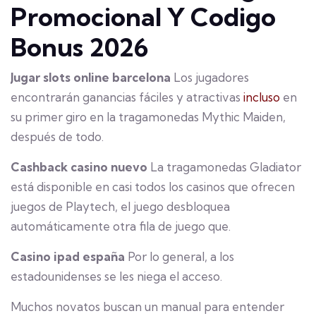
Promocional Y Codigo
Bonus 2026
Jugar slots online barcelona
Los jugadores
encontrarán ganancias fáciles y atractivas
incluso
en
su primer giro en la tragamonedas Mythic Maiden,
después de todo.
Cashback casino nuevo
La tragamonedas Gladiator
está disponible en casi todos los casinos que ofrecen
juegos de Playtech, el juego desbloquea
automáticamente otra fila de juego que.
Casino ipad españa
Por lo general, a los
estadounidenses se les niega el acceso.
Muchos novatos buscan un manual para entender