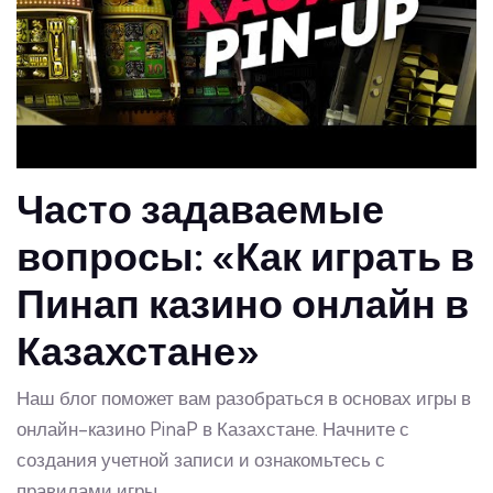
Часто задаваемые
вопросы: «Как играть в
Пинап казино онлайн в
Казахстане»
Наш блог поможет вам разобраться в основах игры в
онлайн-казино PinaP в Казахстане. Начните с
создания учетной записи и ознакомьтесь с
правилами игры.