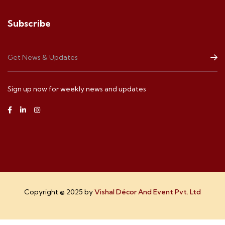
Subscribe
Sign up now for weekly news and updates
Copyright © 2025 by
Vishal Décor And Event Pvt. Ltd