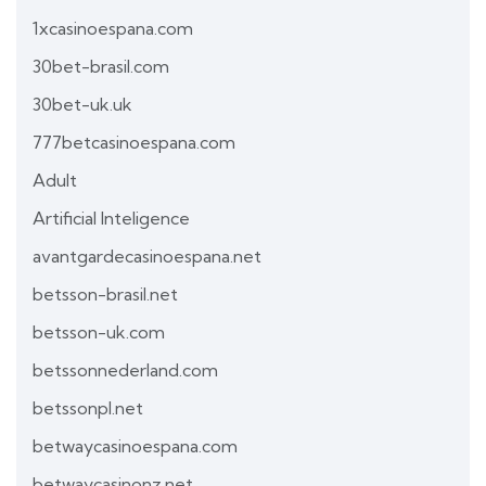
1xcasinoespana.com
30bet-brasil.com
30bet-uk.uk
777betcasinoespana.com
Adult
Artificial Inteligence
avantgardecasinoespana.net
betsson-brasil.net
betsson-uk.com
betssonnederland.com
betssonpl.net
betwaycasinoespana.com
betwaycasinonz.net