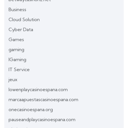
Business
Cloud Solution
Cyber Data
Games
gaming
IGaming
IT Service
jeux
lowenplaycasinoespana.com
marcaapuestascasinoespana.com
onecasinoespana.org
pauseandplaycasinoespana.com