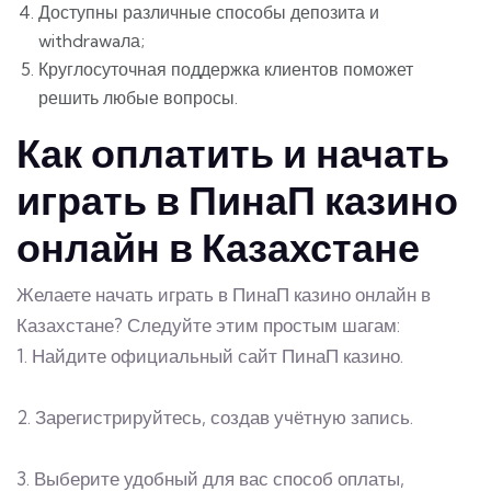
Доступны различные способы депозита и
withdrawaла;
Круглосуточная поддержка клиентов поможет
решить любые вопросы.
Как оплатить и начать
играть в ПинаП казино
онлайн в Казахстане
Желаете начать играть в ПинаП казино онлайн в
Казахстане? Следуйте этим простым шагам:
1. Найдите официальный сайт ПинаП казино.
2. Зарегистрируйтесь, создав учётную запись.
3. Выберите удобный для вас способ оплаты,