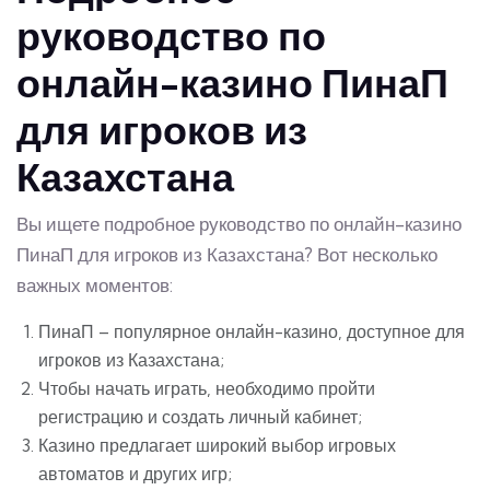
руководство по
онлайн-казино ПинаП
для игроков из
Казахстана
Вы ищете подробное руководство по онлайн-казино
ПинаП для игроков из Казахстана? Вот несколько
важных моментов:
ПинаП – популярное онлайн-казино, доступное для
игроков из Казахстана;
Чтобы начать играть, необходимо пройти
регистрацию и создать личный кабинет;
Казино предлагает широкий выбор игровых
автоматов и других игр;