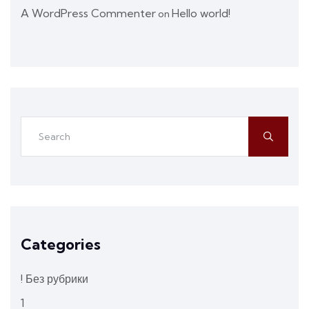
A WordPress Commenter
Hello world!
on
Categories
! Без рубрики
1