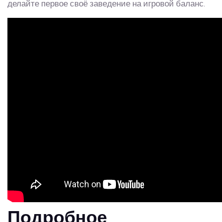
делайте первое своё заведение на игровой баланс.
Подробное