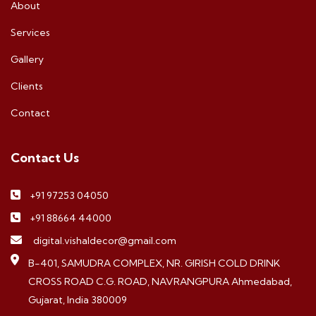
About
Services
Gallery
Clients
Contact
Contact Us
+91 97253 04050
+91 88664 44000
digital.vishaldecor@gmail.com
B-401, SAMUDRA COMPLEX, NR. GIRISH COLD DRINK
CROSS ROAD C.G. ROAD, NAVRANGPURA Ahmedabad,
Gujarat, India 380009