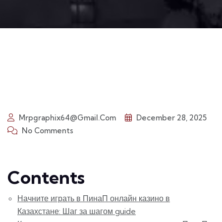
Mrpgraphix64@gmail.com
December 28, 2025
No Comments
Contents
Начните играть в ПинаП онлайн казино в
Казахстане: Шаг за шагом guide