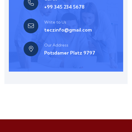
+99 345 234 5678
Write to Us
teczinfo@gmail.com
Our Address
Potsdamer Platz 9797