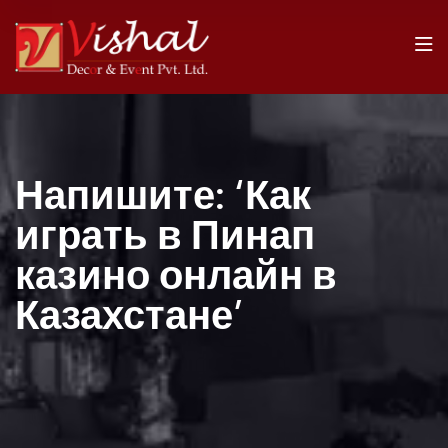
Напишите: ‘Как
играть в Пинап
казино онлайн в
Казахстане’