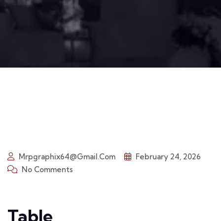
Mrpgraphix64@gmail.com
February 24, 2026
No Comments
Table