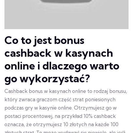
Co to jest bonus
cashback w kasynach
online i dlaczego warto
go wykorzystać?
Cashback bonus w kasynach online to rodzaj bonusu,
który zwraca graczom część strat poniesionych
podczas gry w kasynie online. Otrzymujesz go w
postaci procentowej, na przykład 10% cashback
oznacza, że otrzymujesz 10 złotych na każde 100
złotych strat. To może wydawać się niewiele, ale jeśli