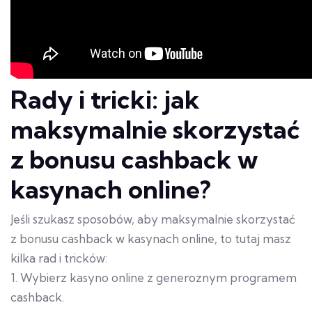
Rady i tricki: jak
maksymalnie skorzystać
z bonusu cashback w
kasynach online?
Jeśli szukasz sposobów, aby maksymalnie skorzystać
z bonusu cashback w kasynach online, to tutaj masz
kilka rad i tricków:
1. Wybierz kasyno online z generoznym programem
cashback.