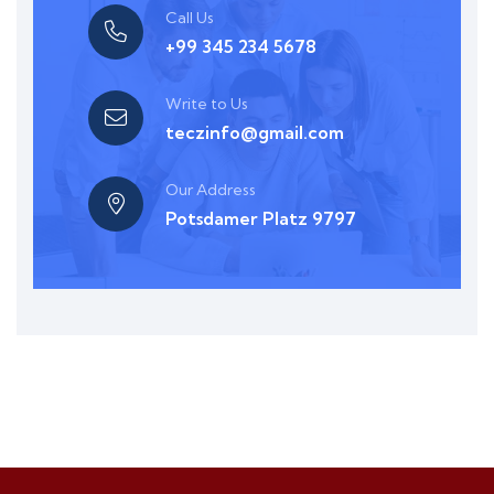
Call Us
+99 345 234 5678
Write to Us
teczinfo@gmail.com
Our Address
Potsdamer Platz 9797