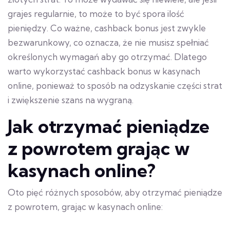
grajes regularnie, to może to być spora ilość
pieniędzy. Co ważne, cashback bonus jest zwykle
bezwarunkowy, co oznacza, że nie musisz spełniać
określonych wymagań aby go otrzymać. Dlatego
warto wykorzystać cashback bonus w kasynach
online, ponieważ to sposób na odzyskanie części strat
i zwiększenie szans na wygraną.
Jak otrzymać pieniądze
z powrotem grając w
kasynach online?
Oto pięć różnych sposobów, aby otrzymać pieniądze
z powrotem, grając w kasynach online: