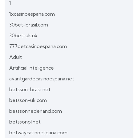
1
1xcasinoespana.com
30bet-brasil.com
30bet-uk.uk
777betcasinoespana.com
Adult
Artificial Inteligence
avantgardecasinoespana.net
betsson-brasil.net
betsson-uk.com
betssonnederland.com
betssonpl.net
betwaycasinoespana.com