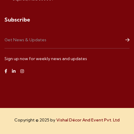
Subscribe
Sign up now for weekly news and updates
Copyright © 2025 by
Vishal Décor And Event Pvt. Ltd