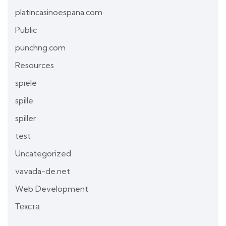
platincasinoespana.com
Public
punchng.com
Resources
spiele
spille
spiller
test
Uncategorized
vavada-de.net
Web Development
Текста