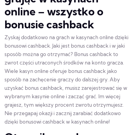
online – wszystko o
bonusie cashback
Zyskaj dodatkowo na grach w kasynach online dzięki
bonusowi cashback. Jaki jest bonus cashback i w jaki
sposób można go otrzymać? Bonus cashback to
zwrot części utraconych środków na konto gracza.
Wiele kasyn online oferuje bonus cashback jako
sposób na zachęcenie graczy do dalszej gry. Aby
uzyskać bonus cashback, musisz zarejestrować się w
wybranym kasynie online i zacząć grać. Im więcej
grajesz, tym większy procent zwrotu otrzymujesz.
Nie przegapaj okazji i zacznij zarabiać dodatkowo
dzięki bonusowi cashback w kasynach online!