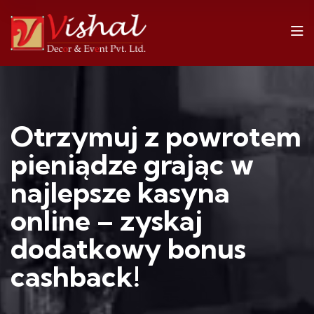
Otrzymuj z powrotem
pieniądze grając w
najlepsze kasyna
online – zyskaj
dodatkowy bonus
cashback!