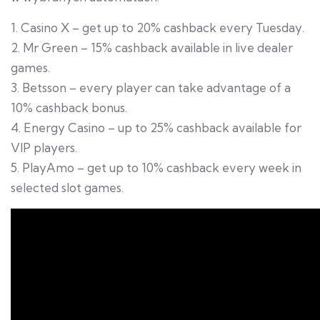
1. Casino X – get up to 20% cashback every Tuesday.
2. Mr Green – 15% cashback available in live dealer
games.
3. Betsson – every player can take advantage of a
10% cashback bonus.
4. Energy Casino – up to 25% cashback available for
VIP players.
5. PlayAmo – get up to 10% cashback every week in
selected slot games.