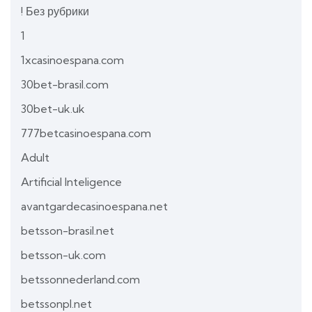
! Без рубрики
1
1xcasinoespana.com
30bet-brasil.com
30bet-uk.uk
777betcasinoespana.com
Adult
Artificial Inteligence
avantgardecasinoespana.net
betsson-brasil.net
betsson-uk.com
betssonnederland.com
betssonpl.net