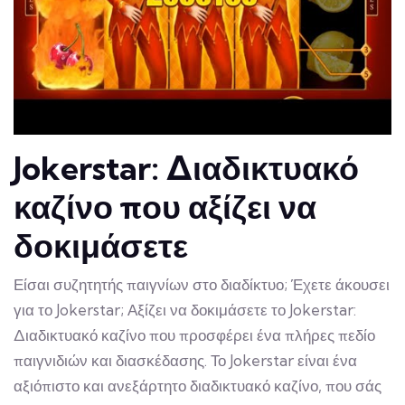
Jokerstar: Διαδικτυακό
καζίνο που αξίζει να
δοκιμάσετε
Είσαι συζητητής παιγνίων στο διαδίκτυο; Έχετε άκουσει
για το Jokerstar; Αξίζει να δοκιμάσετε το Jokerstar:
Διαδικτυακό καζίνο που προσφέρει ένα πλήρες πεδίο
παιγνιδιών και διασκέδασης. Το Jokerstar είναι ένα
αξιόπιστο και ανεξάρτητο διαδικτυακό καζίνο, που σάς