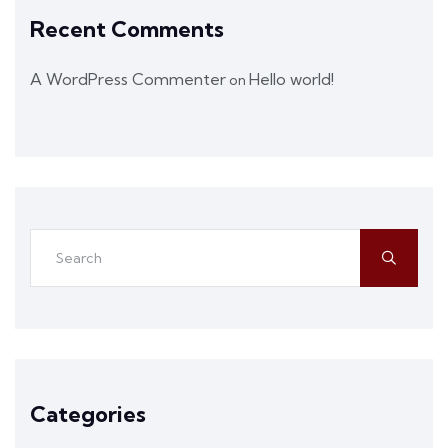
Recent Comments
A WordPress Commenter
Hello world!
on
Categories