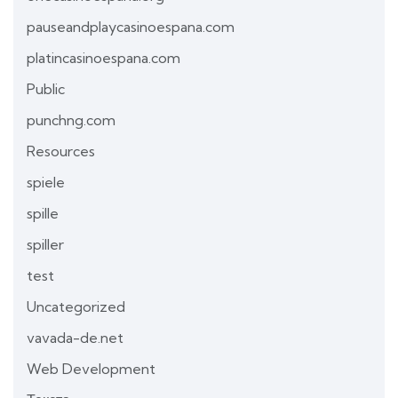
pauseandplaycasinoespana.com
platincasinoespana.com
Public
punchng.com
Resources
spiele
spille
spiller
test
Uncategorized
vavada-de.net
Web Development