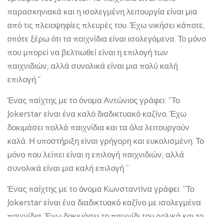
παρασκηνιακά και η ισολεγμένη λειτουργία είναι μια
από τις πλειοψηφίες πλευρές του. Έχω νικήσει κάποτε,
οπότε ξέρω ότι τα παιχνίδια είναι ισολεγόμενα. Το μόνο
που μπορεί να βελτιωθεί είναι η επιλογή των
παιχνιδιών, αλλά συνολικά είναι μια πολύ καλή
επιλογή.”
Ένας παίχτης με το όνομα Αντώνιος γράφει: “Το
Jokerstar είναι ένα καλό διαδικτυακό καζίνο. Έχω
δοκιμάσει πολλά παιχνίδια και τα όλα λειτουργούν
καλά. Η υποστήριξη είναι γρήγορη και ευκολισμένη. Το
μόνο που λείπει είναι η επιλογή παιχνιδιών, αλλά
συνολικά είναι μια καλή επιλογή.”
Ένας παίχτης με το όνομα Κωνσταντίνα γράφει: “Το
Jokerstar είναι ένα διαδικτυακό καζίνο με ισολεγμένα
παιχνίδια. Έχω δοκιμάσει το παιχνίδι του ρολικά και το