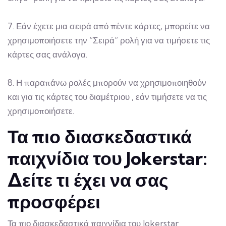
7. Εάν έχετε μια σειρά από πέντε κάρτες, μπορείτε να
χρησιμοποιήσετε την “Σειρά” ρολή για να τιμήσετε τις
κάρτες σας ανάλογα.
8. Η παραπάνω ρολές μπορούν να χρησιμοποιηθούν
και για τις κάρτες του διαμέτριου , εάν τιμήσετε να τις
χρησιμοποιήσετε.
Τα πιο διασκεδαστικά
παιχνίδια του Jokerstar:
Δείτε τι έχει να σας
προσφέρει
Τα πιο διασκεδαστικά παιχνίδια του Jokerstar