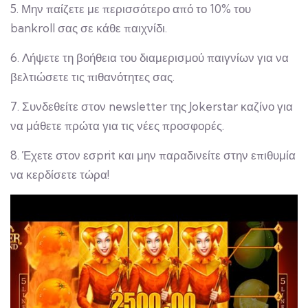
5. Μην παίζετε με περισσότερο από το 10% του
bankroll σας σε κάθε παιχνίδι.
6. Λήψετε τη βοήθεια του διαμερισμού παιγνίων για να
βελτιώσετε τις πιθανότητες σας.
7. Συνδεθείτε στον newsletter της Jokerstar καζίνο για
να μάθετε πρώτα για τις νέες προσφορές.
8. Έχετε στον εσprit και μην παραδινείτε στην επιθυμία
να κερδίσετε τώρα!