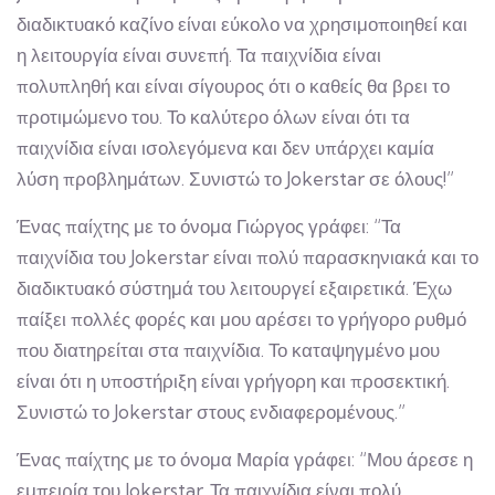
διαδικτυακό καζίνο είναι εύκολο να χρησιμοποιηθεί και
η λειτουργία είναι συνεπή. Τα παιχνίδια είναι
πολυπληθή και είναι σίγουρος ότι ο καθείς θα βρει το
προτιμώμενο του. Το καλύτερο όλων είναι ότι τα
παιχνίδια είναι ισολεγόμενα και δεν υπάρχει καμία
λύση προβλημάτων. Συνιστώ το Jokerstar σε όλους!”
Ένας παίχτης με το όνομα Γιώργος γράφει: “Τα
παιχνίδια του Jokerstar είναι πολύ παρασκηνιακά και το
διαδικτυακό σύστημά του λειτουργεί εξαιρετικά. Έχω
παίξει πολλές φορές και μου αρέσει το γρήγορο ρυθμό
που διατηρείται στα παιχνίδια. Το καταψηγμένο μου
είναι ότι η υποστήριξη είναι γρήγορη και προσεκτική.
Συνιστώ το Jokerstar στους ενδιαφερομένους.”
Ένας παίχτης με το όνομα Μαρία γράφει: “Μου άρεσε η
εμπειρία του Jokerstar. Τα παιχνίδια είναι πολύ