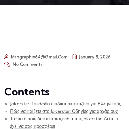
Mrpgraphix64@gmail.com
January 8, 2026
No Comments
Contents
Jokerstar: Το ideálο διαδικτυακό καζίνο για Ελληνικούς
Πώς να παίξετε στο Jokerstar: Οδηγίες για αρχάριους
Τα πιο διασκεδαστικά παιχνίδια του Jokerstar: Δείτε τι
έχει να σας προσφέρει