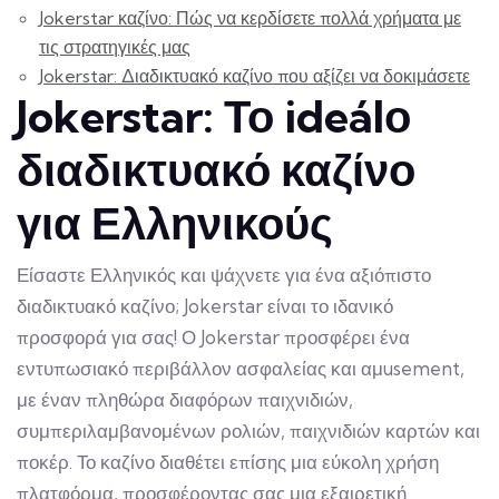
Jokerstar καζίνο: Πώς να κερδίσετε πολλά χρήματα με
τις στρατηγικές μας
Jokerstar: Διαδικτυακό καζίνο που αξίζει να δοκιμάσετε
Jokerstar: Το ideálο
διαδικτυακό καζίνο
για Ελληνικούς
Είσαστε Ελληνικός και ψάχνετε για ένα αξιόπιστο
διαδικτυακό καζίνο; Jokerstar είναι το ιδανικό
προσφορά για σας! Ο Jokerstar προσφέρει ένα
εντυπωσιακό περιβάλλον ασφαλείας και αμusement,
με έναν πληθώρα διαφόρων παιχνιδιών,
συμπεριλαμβανομένων ρολιών, παιχνιδιών καρτών και
ποκέρ. Το καζίνο διαθέτει επίσης μια εύκολη χρήση
πλατφόρμα, προσφέροντας σας μια εξαιρετική