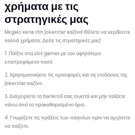
χρήματα με τις
στρατηγικές μας
Μεgalo xeria stin Jokerstar καζίνο! Θέλετε να κερδίσετε
πολλά χρήματα; Δείτε τις στρατηγικές μας!
1. Παίξτε στα slot games με τον υψηλότερο
επιστρεφόμενο ποσό .
2. Χρησιμοποιήστε τις προσφορές και τις επιδόσεις της
Jokerstar καζίνο.
3. Διαχειρίστε το bankroll σας σωστά και μην παίξετε
πάνω από το προκαθορισμένο όριο.
4. Γνωρίζετε τις πράξεις των παιγνίων πριν να αρχίσετε
να παίζετε.