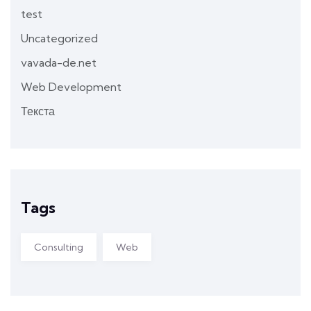
test
Uncategorized
vavada-de.net
Web Development
Текста
Tags
Consulting
Web