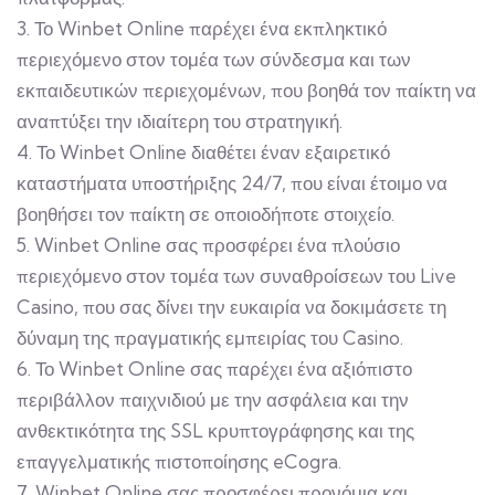
3. Το Winbet Online παρέχει ένα εκπληκτικό
περιεχόμενο στον τομέα των σύνδεσμα και των
εκπαιδευτικών περιεχομένων, που βοηθά τον παίκτη να
αναπτύξει την ιδιαίτερη του στρατηγική.
4. Το Winbet Online διαθέτει έναν εξαιρετικό
καταστήματα υποστήριξης 24/7, που είναι έτοιμο να
βοηθήσει τον παίκτη σε οποιοδήποτε στοιχείο.
5. Winbet Online σας προσφέρει ένα πλούσιο
περιεχόμενο στον τομέα των συναθροίσεων του Live
Casino, που σας δίνει την ευκαιρία να δοκιμάσετε τη
δύναμη της πραγματικής εμπειρίας του Casino.
6. Το Winbet Online σας παρέχει ένα αξιόπιστο
περιβάλλον παιχνιδιού με την ασφάλεια και την
ανθεκτικότητα της SSL κρυπτογράφησης και της
επαγγελματικής πιστοποίησης eCogra.
7. Winbet Online σας προσφέρει προνόμια και