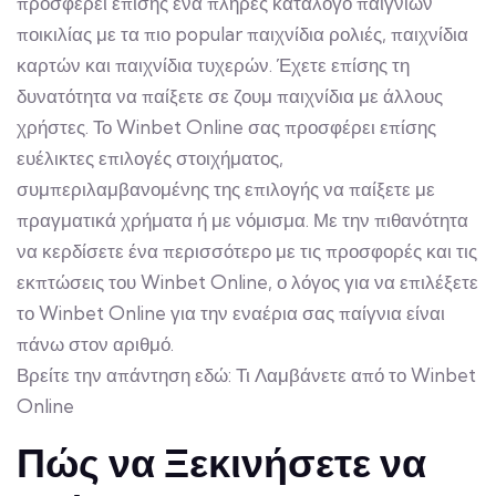
προσφέρει επίσης ένα πλήρες κατάλογο παιγνίων
ποικιλίας με τα πιο popular παιχνίδια ρολιές, παιχνίδια
καρτών και παιχνίδια τυχερών. Έχετε επίσης τη
δυνατότητα να παίξετε σε ζουμ παιχνίδια με άλλους
χρήστες. Το Winbet Online σας προσφέρει επίσης
ευέλικτες επιλογές στοιχήματος,
συμπεριλαμβανομένης της επιλογής να παίξετε με
πραγματικά χρήματα ή με νόμισμα. Με την πιθανότητα
να κερδίσετε ένα περισσότερο με τις προσφορές και τις
εκπτώσεις του Winbet Online, ο λόγος για να επιλέξετε
το Winbet Online για την εναέρια σας παίγνια είναι
πάνω στον αριθμό.
Βρείτε την απάντηση εδώ: Τι Λαμβάνετε από το Winbet
Online
Πώς να Ξεκινήσετε να