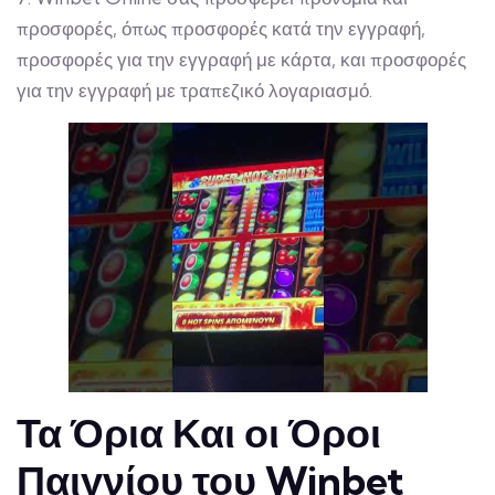
προσφορές, όπως προσφορές κατά την εγγραφή,
προσφορές για την εγγραφή με κάρτα, και προσφορές
για την εγγραφή με τραπεζικό λογαριασμό.
Τα Όρια Και οι Όροι
Παιγνίου του Winbet