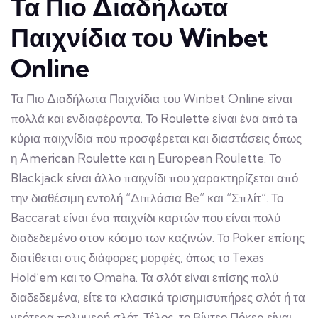
Τα Πιο Διαδήλωτα
Παιχνίδια του Winbet
Online
Τα Πιο Διαδήλωτα Παιχνίδια του Winbet Online είναι
πολλά και ενδιαφέροντα. Το Roulette είναι ένα από τa
κύρια παιχνίδια που προσφέρεται και διαστάσεις όπως
η American Roulette και η European Roulette. Το
Blackjack είναι άλλο παιχνίδι που χαρακτηρίζεται από
την διαθέσιμη εντολή “Διπλάσια Be” και “Σπλίτ”. Το
Baccarat είναι ένα παιχνίδι καρτών που είναι πολύ
διαδεδεμένο στον κόσμο των καζινών. Το Poker επίσης
διατίθεται στις διάφορες μορφές, όπως το Texas
Hold’em και το Omaha. Τα σλότ είναι επίσης πολύ
διαδεδεμένα, είτε τα κλασικά τρισημισυπήρες σλότ ή τα
νεότερα πολυμερή σλότ. Τέλος, το Βίντεο Πόκερ είναι