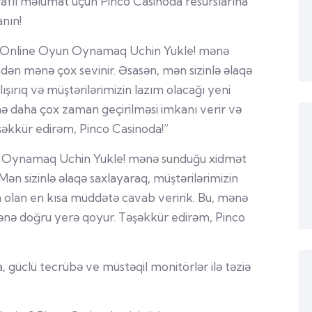
Ətraflı məlumat üçün Pinco Casinoda resurslarına
nın!
da Online Oyun Oynamaq Uchin Yukle! mənə
dən mənə çox sevinir. Əsasən, mən sizinlə əlaqə
şırıq və müştərilərimizin lazım olacağı yeni
ənə daha çox zaman geçirilməsi imkanı verir və
əkkür edirəm, Pinco Casinoda!”
un Oynamaq Uchin Yukle! mənə sunduğu xidmət
Mən sizinlə əlaqə saxlayaraq, müştərilərimizin
n olan en kısa müddətə cavab veririk. Bu, mənə
mənə doğru yerə qoyur. Təşəkkür edirəm, Pinco
 güclü tecrübə ve müstəqil monitörlər ilə təziə