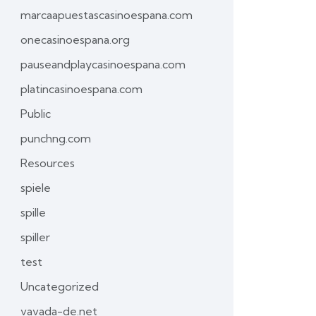
marcaapuestascasinoespana.com
onecasinoespana.org
pauseandplaycasinoespana.com
platincasinoespana.com
Public
punchng.com
Resources
spiele
spille
spiller
test
Uncategorized
vavada-de.net