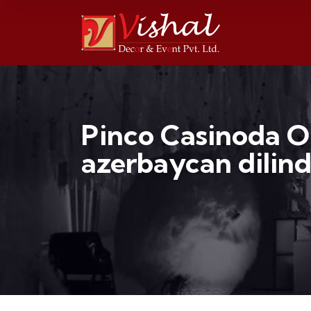
Pinco Casinoda O
azerbaycan dilind