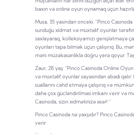
müştərilərin hər birini düzgün əlçat edir. 
baxın və online oyun oynamaq üçün hazırla
Musa, 35 yasindan onceki: “Pinco Casino
sunduğu xidmət və müxtəlif oyunlar tərəfin
saxlayaraq, kolleksiyamızı genişlətməyə çalı
oyunları tapa bilmək üçün çalışırıq. Bu, m
məni müzəkəsənliklə doğru yerə qoyur. Təş
Zaur, 28 yaş: “Pinco Casinoda Online Oy
və müxtəlif oyunlar sayəsindən əbədi qalır. 
suallarını cəhd etməyə çalışırıq və mümkü
daha çox gücləndirilməsi imkanı verir və 
Casinoda, sizin xidmətinizə əsər! “
Pinco Casinoda nə yaxşıdır? Pinco Casinoda,
verir.