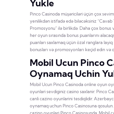
Yukle
Pinco Casinoda müşəriciləri üçün çox sevi
yenilikdən istifadə edə biləcəksiniz “Cavab
Promosyonu” ilə birlikdə. Daha çox bonus v
her oyun sırasında bonus puanlarını alacaq
puanları saxlamaq üçün özəl ranglara layiq g
bonusları və promosyonları keçid edin və
Mobil Ucun Pinco C
Oynamaq Uchin Yu
Mobil Ucun Pinco Casinoda online oyun o
oyunlari sevdiginiz casino saxlanir. Pinco C
canli cazino oyunlarini tesdiqlidir. Azerbay
oynamaq uchun Pinco Casinosuna qosulun. 
cazino oyunlari Pinco Casinosunda. Mobil c