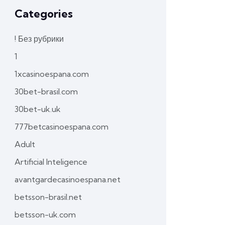
Categories
! Без рубрики
1
1xcasinoespana.com
30bet-brasil.com
30bet-uk.uk
777betcasinoespana.com
Adult
Artificial Inteligence
avantgardecasinoespana.net
betsson-brasil.net
betsson-uk.com