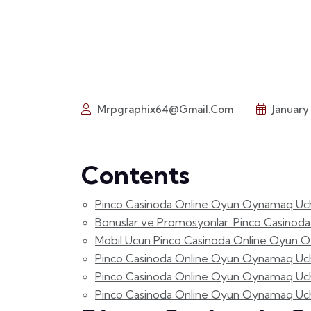
Mrpgraphix64@gmail.com
January
Contents
Pinco Casinoda Online Oyun Oynamaq Uchi
Bonuslar ve Promosyonlar: Pinco Casinod
Mobil Ucun Pinco Casinoda Online Oyun 
Pinco Casinoda Online Oyun Oynamaq Uchi
Pinco Casinoda Online Oyun Oynamaq Uchin
Pinco Casinoda Online Oyun Oynamaq Uchi