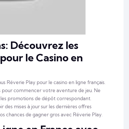
s: Découvrez les
pour le Casino en
s Réverie Play pour le casino en ligne français.
es pour commencer votre aventure de jeu. Ne
et les promotions de dépôt correspondant.
r des mises à jour sur les dernières offres
vos chances de gagner gros avec Réverie Play.