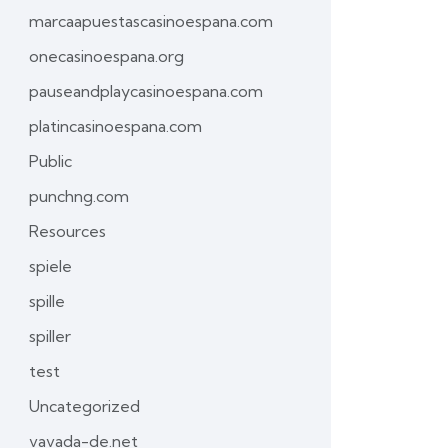
marcaapuestascasinoespana.com
onecasinoespana.org
pauseandplaycasinoespana.com
platincasinoespana.com
Public
punchng.com
Resources
spiele
spille
spiller
test
Uncategorized
vavada-de.net