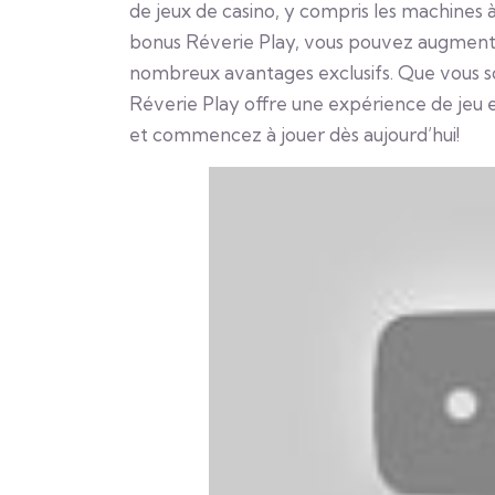
de jeux de casino, y compris les machines à 
bonus Réverie Play, vous pouvez augmente
nombreux avantages exclusifs. Que vous 
Réverie Play offre une expérience de jeu e
et commencez à jouer dès aujourd’hui!