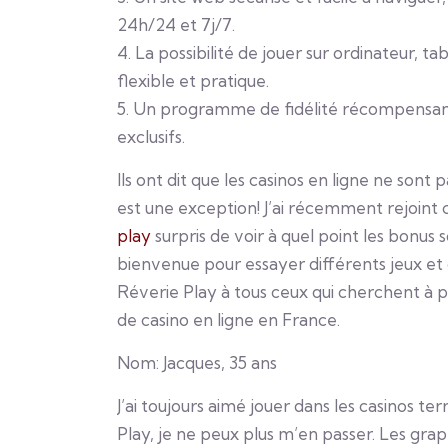
24h/24 et 7j/7.
4. La possibilité de jouer sur ordinateur, 
flexible et pratique.
5. Un programme de fidélité récompensant
exclusifs.
Ils ont dit que les casinos en ligne ne son
est une exception! J’ai récemment rejoint 
play
surpris de voir à quel point les bonus 
bienvenue pour essayer différents jeux e
Réverie Play à tous ceux qui cherchent à p
de casino en ligne en France.
Nom: Jacques, 35 ans
J’ai toujours aimé jouer dans les casinos te
Play, je ne peux plus m’en passer. Les grap