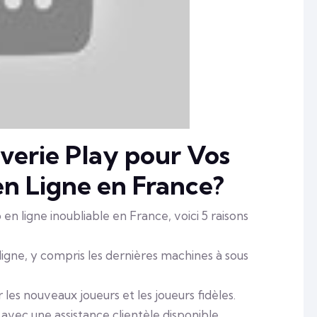
verie Play pour Vos
en Ligne en France?
n ligne inoubliable en France, voici 5 raisons
 ligne, y compris les dernières machines à sous
es nouveaux joueurs et les joueurs fidèles.
, avec une assistance clientèle disponible