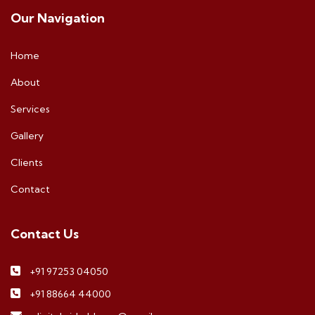
Our Navigation
Home
About
Services
Gallery
Clients
Contact
Contact Us
+91 97253 04050
+91 88664 44000