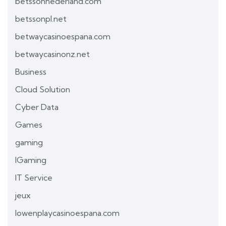
betssonnederland.com
betssonpl.net
betwaycasinoespana.com
betwaycasinonz.net
Business
Cloud Solution
Cyber Data
Games
gaming
IGaming
IT Service
jeux
lowenplaycasinoespana.com