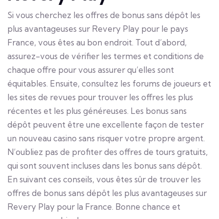
Si vous cherchez les offres de bonus sans dépôt les
plus avantageuses sur Revery Play pour le pays
France, vous êtes au bon endroit. Tout d’abord,
assurez-vous de vérifier les termes et conditions de
chaque offre pour vous assurer qu’elles sont
équitables. Ensuite, consultez les forums de joueurs et
les sites de revues pour trouver les offres les plus
récentes et les plus généreuses. Les bonus sans
dépôt peuvent être une excellente façon de tester
un nouveau casino sans risquer votre propre argent.
N’oubliez pas de profiter des offres de tours gratuits,
qui sont souvent incluses dans les bonus sans dépôt.
En suivant ces conseils, vous êtes sûr de trouver les
offres de bonus sans dépôt les plus avantageuses sur
Revery Play pour la France. Bonne chance et