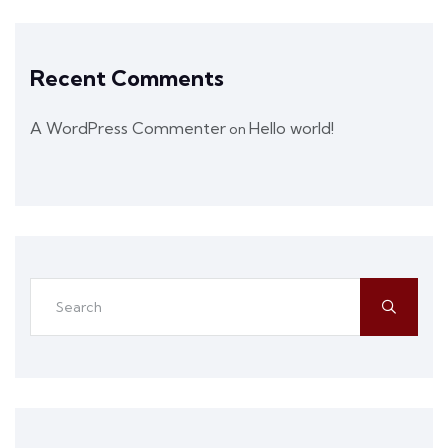
Recent Comments
A WordPress Commenter
Hello world!
on