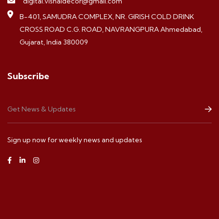
digital.vishaldecor@gmail.com
B-401, SAMUDRA COMPLEX, NR. GIRISH COLD DRINK
CROSS ROAD C.G. ROAD, NAVRANGPURA Ahmedabad,
Gujarat, India 380009
Subscribe
Sign up now for weekly news and updates