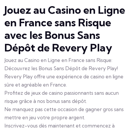
Jouez au Casino en Ligne
en France sans Risque
avec les Bonus Sans
Dépôt de Revery Play
Jouez au Casino en Ligne en France sans Risque:
Découvrez les Bonus Sans Dépôt de Revery Play!
Revery Play offre une expérience de casino en ligne
sûre et agréable en France.
Profitez de jeux de casino passionnants sans aucun
risque grâce à nos bonus sans dépôt.
Ne manquez pas cette occasion de gagner gros sans
mettre en jeu votre propre argent.
Inscrivez-vous dès maintenant et commencez à