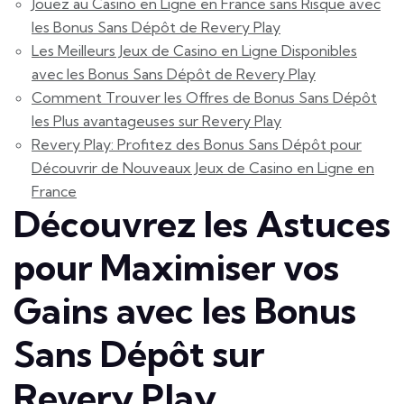
Jouez au Casino en Ligne en France sans Risque avec
les Bonus Sans Dépôt de Revery Play
Les Meilleurs Jeux de Casino en Ligne Disponibles
avec les Bonus Sans Dépôt de Revery Play
Comment Trouver les Offres de Bonus Sans Dépôt
les Plus avantageuses sur Revery Play
Revery Play: Profitez des Bonus Sans Dépôt pour
Découvrir de Nouveaux Jeux de Casino en Ligne en
France
Découvrez les Astuces
pour Maximiser vos
Gains avec les Bonus
Sans Dépôt sur
Revery Play