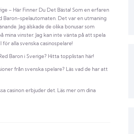
rige – Här Finner Du Det Bästa! Som en erfaren
Red Baron-spelautomaten. Det var en utmaning
änande. Jag älskade de olika bonusar som
å mina vinster. Jag kan inte vänta på att spela
för alla svenska casinospelare!
Red Baron i Sverige? Hitta topplistan här!
ner från svenska spelare? Läs vad de har att
ssa casinon erbjuder det. Läs mer om dina