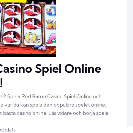
asino Spiel Online
!
l? Spela Red Baron Casino Spiel Online och
veta var du kan spela den populära spelet online.
et bästa casino online. Läs vidare och börja spela
bbplats.