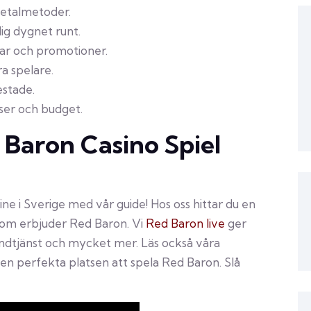
 betalmetoder.
glig dygnet runt.
sar och promotioner.
a spelare.
testade.
nser och budget.
 Baron Casino Spiel
ne i Sverige med vår guide! Hos oss hittar du en
 som erbjuder Red Baron. Vi
Red Baron live
ger
undtjänst och mycket mer. Läs också våra
den perfekta platsen att spela Red Baron. Slå