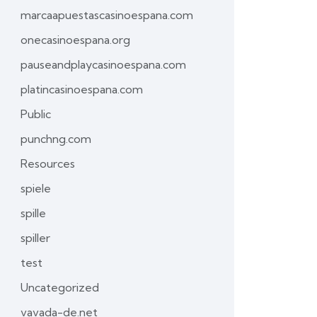
marcaapuestascasinoespana.com
onecasinoespana.org
pauseandplaycasinoespana.com
platincasinoespana.com
Public
punchng.com
Resources
spiele
spille
spiller
test
Uncategorized
vavada-de.net