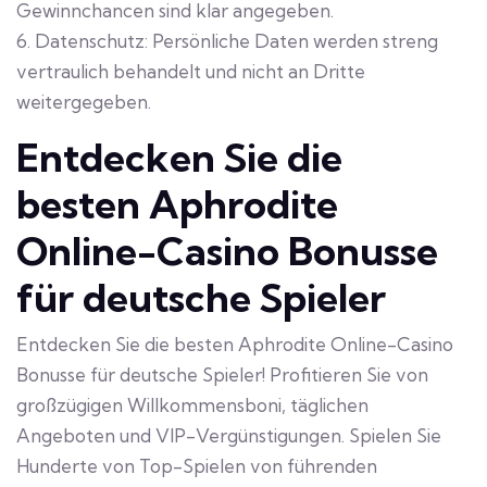
Gewinnchancen sind klar angegeben.
6. Datenschutz: Persönliche Daten werden streng
vertraulich behandelt und nicht an Dritte
weitergegeben.
Entdecken Sie die
besten Aphrodite
Online-Casino Bonusse
für deutsche Spieler
Entdecken Sie die besten Aphrodite Online-Casino
Bonusse für deutsche Spieler! Profitieren Sie von
großzügigen Willkommensboni, täglichen
Angeboten und VIP-Vergünstigungen. Spielen Sie
Hunderte von Top-Spielen von führenden