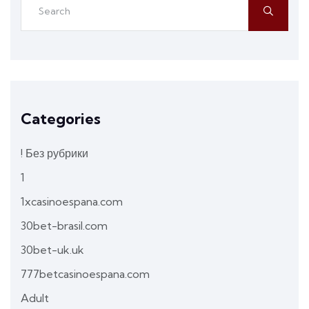
Categories
! Без рубрики
1
1xcasinoespana.com
30bet-brasil.com
30bet-uk.uk
777betcasinoespana.com
Adult