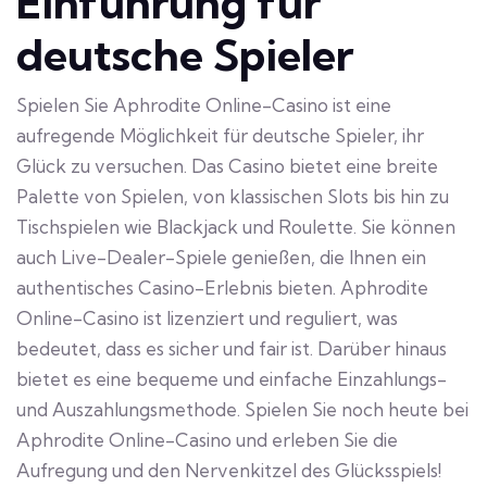
Einführung für
deutsche Spieler
Spielen Sie Aphrodite Online-Casino ist eine
aufregende Möglichkeit für deutsche Spieler, ihr
Glück zu versuchen. Das Casino bietet eine breite
Palette von Spielen, von klassischen Slots bis hin zu
Tischspielen wie Blackjack und Roulette. Sie können
auch Live-Dealer-Spiele genießen, die Ihnen ein
authentisches Casino-Erlebnis bieten. Aphrodite
Online-Casino ist lizenziert und reguliert, was
bedeutet, dass es sicher und fair ist. Darüber hinaus
bietet es eine bequeme und einfache Einzahlungs-
und Auszahlungsmethode. Spielen Sie noch heute bei
Aphrodite Online-Casino und erleben Sie die
Aufregung und den Nervenkitzel des Glücksspiels!