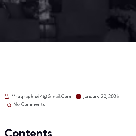
Mrpgraphix64@gmail.com
January 20, 2026
No Comments
Contents