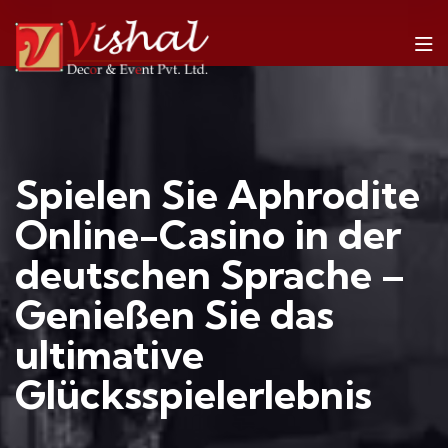
Spielen Sie Aphrodite
Online-Casino in der
deutschen Sprache –
Genießen Sie das
ultimative
Glücksspielerlebnis