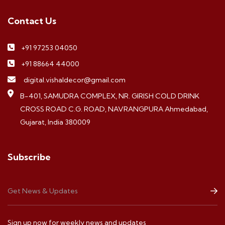
Contact Us
+91 97253 04050
+91 88664 44000
digital.vishaldecor@gmail.com
B-401, SAMUDRA COMPLEX, NR. GIRISH COLD DRINK
CROSS ROAD C.G. ROAD, NAVRANGPURA Ahmedabad,
Gujarat, India 380009
Subscribe
Sign up now for weekly news and updates