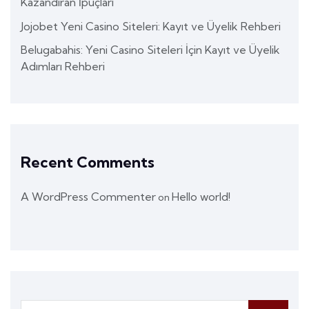
Kazandıran İpuçları
Jojobet Yeni Casino Siteleri: Kayıt ve Üyelik Rehberi
Belugabahis: Yeni Casino Siteleri İçin Kayıt ve Üyelik
Adımları Rehberi
Recent Comments
A WordPress Commenter
Hello world!
on