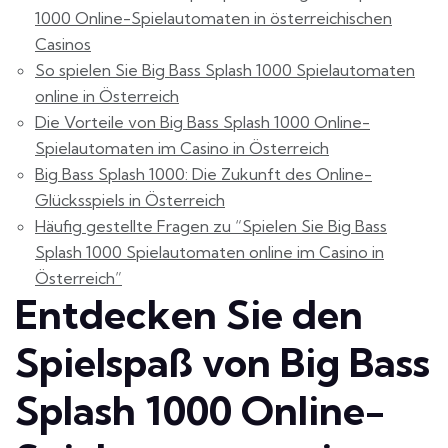
1000 Online-Spielautomaten in österreichischen
Casinos
So spielen Sie Big Bass Splash 1000 Spielautomaten
online in Österreich
Die Vorteile von Big Bass Splash 1000 Online-
Spielautomaten im Casino in Österreich
Big Bass Splash 1000: Die Zukunft des Online-
Glücksspiels in Österreich
Häufig gestellte Fragen zu “Spielen Sie Big Bass
Splash 1000 Spielautomaten online im Casino in
Österreich”
Entdecken Sie den
Spielspaß von Big Bass
Splash 1000 Online-