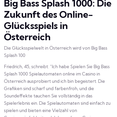
Big Bass Splash 1000: Die
Zukunft des Online-
Glücksspiels in
Österreich
Die Glücksspielwelt in Österreich wird von Big Bass
Splash 100
Friedrich, 45, schreibt: “Ich habe Spielen Sie Big Bass
Splash 1000 Spielautomaten online im Casino in
Österreich ausprobiert und ich bin begeistert. Die
Grafiken sind scharf und farbenfroh, und die
Soundeffekte tauchen Sie vollständig in das
Spielerlebnis ein. Die Spielautomaten sind einfach zu
spielen und bieten eine Vielzahl von