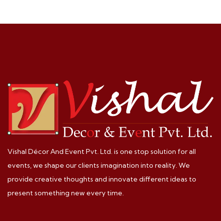
Vishal Décor And Event Pvt. Ltd. is one stop solution for all
events, we shape our clients imagination into reality. We
provide creative thoughts and innovate different ideas to
present something new every time.