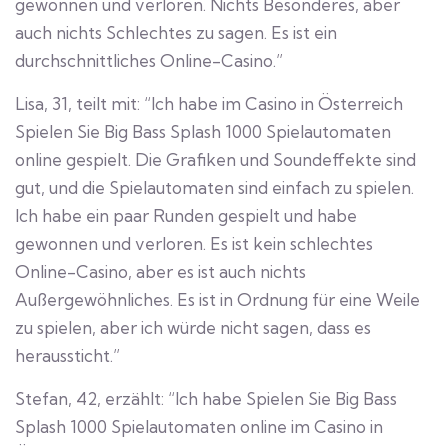
gewonnen und verloren. Nichts Besonderes, aber
auch nichts Schlechtes zu sagen. Es ist ein
durchschnittliches Online-Casino.”
Lisa, 31, teilt mit: “Ich habe im Casino in Österreich
Spielen Sie Big Bass Splash 1000 Spielautomaten
online gespielt. Die Grafiken und Soundeffekte sind
gut, und die Spielautomaten sind einfach zu spielen.
Ich habe ein paar Runden gespielt und habe
gewonnen und verloren. Es ist kein schlechtes
Online-Casino, aber es ist auch nichts
Außergewöhnliches. Es ist in Ordnung für eine Weile
zu spielen, aber ich würde nicht sagen, dass es
heraussticht.”
Stefan, 42, erzählt: “Ich habe Spielen Sie Big Bass
Splash 1000 Spielautomaten online im Casino in