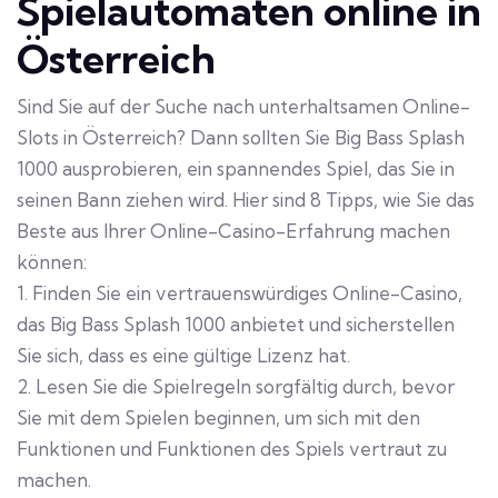
Spielautomaten online in
Österreich
Sind Sie auf der Suche nach unterhaltsamen Online-
Slots in Österreich? Dann sollten Sie Big Bass Splash
1000 ausprobieren, ein spannendes Spiel, das Sie in
seinen Bann ziehen wird. Hier sind 8 Tipps, wie Sie das
Beste aus Ihrer Online-Casino-Erfahrung machen
können:
1. Finden Sie ein vertrauenswürdiges Online-Casino,
das Big Bass Splash 1000 anbietet und sicherstellen
Sie sich, dass es eine gültige Lizenz hat.
2. Lesen Sie die Spielregeln sorgfältig durch, bevor
Sie mit dem Spielen beginnen, um sich mit den
Funktionen und Funktionen des Spiels vertraut zu
machen.