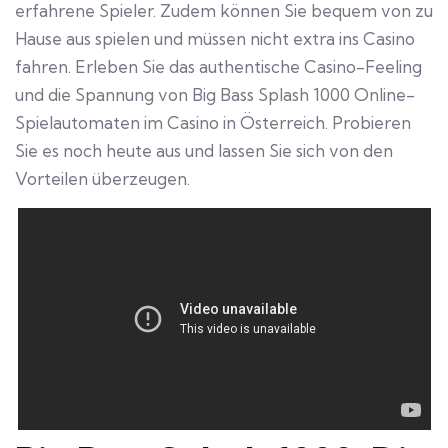
erfahrene Spieler. Zudem können Sie bequem von zu
Hause aus spielen und müssen nicht extra ins Casino
fahren. Erleben Sie das authentische Casino-Feeling
und die Spannung von Big Bass Splash 1000 Online-
Spielautomaten im Casino in Österreich. Probieren
Sie es noch heute aus und lassen Sie sich von den
Vorteilen überzeugen.