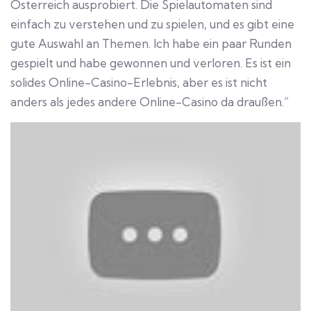
Österreich ausprobiert. Die Spielautomaten sind
einfach zu verstehen und zu spielen, und es gibt eine
gute Auswahl an Themen. Ich habe ein paar Runden
gespielt und habe gewonnen und verloren. Es ist ein
solides Online-Casino-Erlebnis, aber es ist nicht
anders als jedes andere Online-Casino da draußen.”