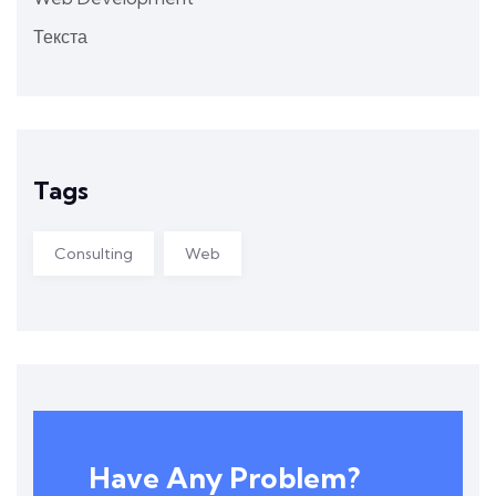
Текста
Tags
Consulting
Web
Have Any Problem?