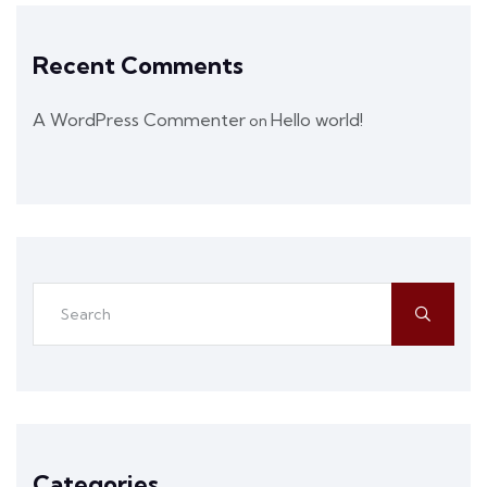
Recent Comments
A WordPress Commenter
Hello world!
on
Categories