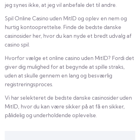
jeg synes ikke, at jeg vil anbefale det til andre.
Spil Online Casino uden MitID og oplev en nem og
hurtig kontooprettelse. Finde de bedste danske
casinosider her, hvor du kan nyde et bredt udvalg af
casino spil.
Hvorfor vælge et online casino uden MitID? Fordi det
giver dig mulighed for at begynde at spille straks,
uden at skulle gennem en lang og besværlig
registreringsproces.
Vi har selekteret de bedste danske casinosider uden
MitID, hvor du kan være sikker på at få en sikker,
pålidelig og underholdende oplevelse.