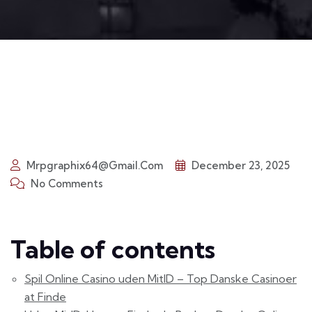
Mrpgraphix64@gmail.com
December 23, 2025
No Comments
Table of contents
Spil Online Casino uden MitID – Top Danske Casinoer
at Finde