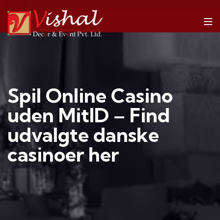
Spil Online Casino
uden MitID – Find
udvalgte danske
casinoer her