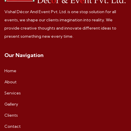
Vishal Décor And Event Pvt. Ltd. is one stop solution for all
events, we shape our clients imagination into reality. We
provide creative thoughts and innovate different ideas to
present something new every time.
Our Navigation
Home
About
Services
Gallery
Clients
Contact