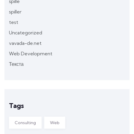
spille
spiller
test
Uncategorized
vavada-de.net
Web Development
Текста
Tags
Consulting
Web