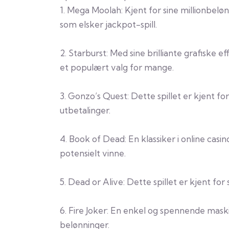
1. Mega Moolah: Kjent for sine millionbelø
som elsker jackpot-spill.
2. Starburst: Med sine brilliante grafiske 
et populært valg for mange.
3. Gonzo’s Quest: Dette spillet er kjent 
utbetalinger.
4. Book of Dead: En klassiker i online ca
potensielt vinne.
5. Dead or Alive: Dette spillet er kjent for
6. Fire Joker: En enkel og spennende maski
belønninger.