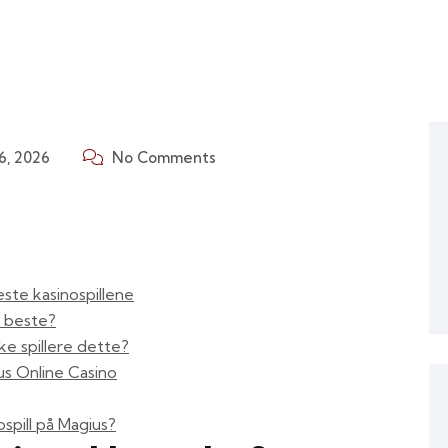
6, 2026
No Comments
este kasinospillene
de beste?
ke spillere dette?
us Online Casino
ospill på Magius?