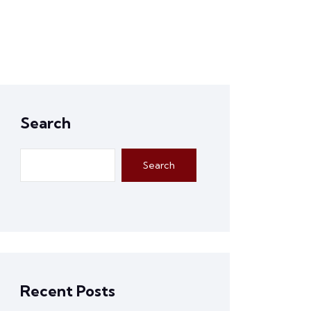
Search
Search
Recent Posts