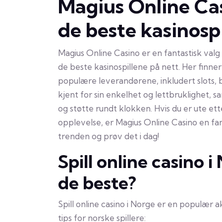
Magius Online Cas
de beste kasinosp
Magius Online Casino er en fantastisk valg
de beste kasinospillene på nett. Her finne
populære leverandørene, inkludert slots, b
kjent for sin enkelhet og lettbruklighet, 
og støtte rundt klokken. Hvis du er ute ett
opplevelse, er Magius Online Casino en fant
trenden og prøv det i dag!
Spill online casino i
de beste?
Spill online casino i Norge er en populær ak
tips for norske spillere: