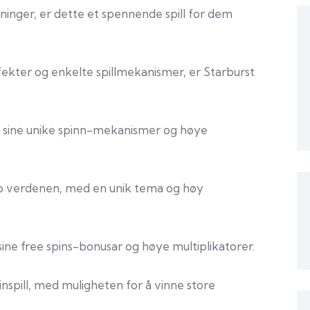
nninger, er dette et spennende spill for dem
effekter og enkelte spillmekanismer, er Starburst
for sine unike spinn-mekanismer og høye
sino verdenen, med en unik tema og høy
 sine free spins-bonusar og høye multiplikatorer.
nspill, med muligheten for å vinne store