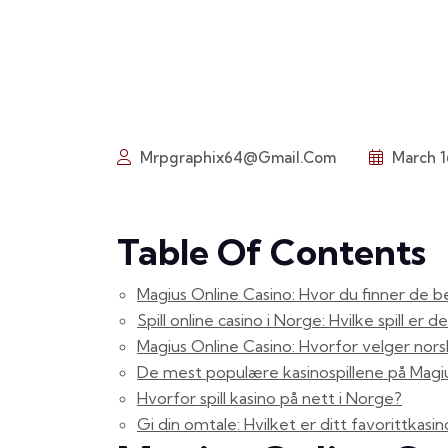
Mrpgraphix64@gmail.com
March 1
Table Of Contents
Magius Online Casino: Hvor du finner de b
Spill online casino i Norge: Hvilke spill er 
Magius Online Casino: Hvorfor velger nors
De mest populære kasinospillene på Magi
Hvorfor spill kasino på nett i Norge?
Gi din omtale: Hvilket er ditt favorittkasin