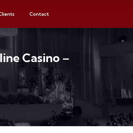
Clients
Contact
line Casino –