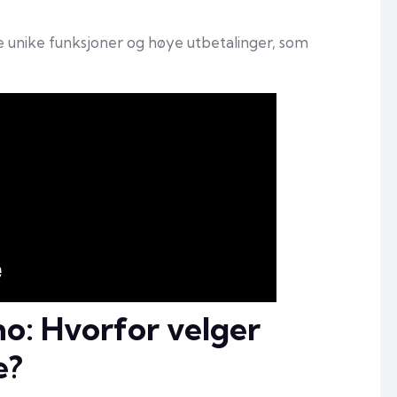
ine unike funksjoner og høye utbetalinger, som
o: Hvorfor velger
e?