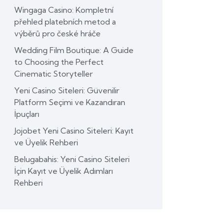
Wingaga Casino: Kompletní
přehled platebních metod a
výběrů pro české hráče
Wedding Film Boutique: A Guide
to Choosing the Perfect
Cinematic Storyteller
Yeni Casino Siteleri: Güvenilir
Platform Seçimi ve Kazandıran
İpuçları
Jojobet Yeni Casino Siteleri: Kayıt
ve Üyelik Rehberi
Belugabahis: Yeni Casino Siteleri
İçin Kayıt ve Üyelik Adımları
Rehberi