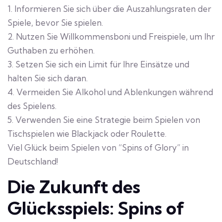
1. Informieren Sie sich über die Auszahlungsraten der
Spiele, bevor Sie spielen.
2. Nutzen Sie Willkommensboni und Freispiele, um Ihr
Guthaben zu erhöhen.
3. Setzen Sie sich ein Limit für Ihre Einsätze und
halten Sie sich daran.
4. Vermeiden Sie Alkohol und Ablenkungen während
des Spielens.
5. Verwenden Sie eine Strategie beim Spielen von
Tischspielen wie Blackjack oder Roulette.
Viel Glück beim Spielen von “Spins of Glory” in
Deutschland!
Die Zukunft des
Glücksspiels: Spins of