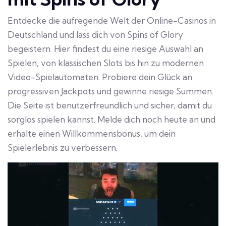
Entdecke die aufregende Welt der Online-Casinos in
Deutschland und lass dich von Spins of Glory
begeistern. Hier findest du eine riesige Auswahl an
Spielen, von klassischen Slots bis hin zu modernen
Video-Spielautomaten. Probiere dein Glück an
progressiven Jackpots und gewinne riesige Summen.
Die Seite ist benutzerfreundlich und sicher, damit du
sorglos spielen kannst. Melde dich noch heute an und
erhalte einen Willkommensbonus, um dein
Spielerlebnis zu verbessern.