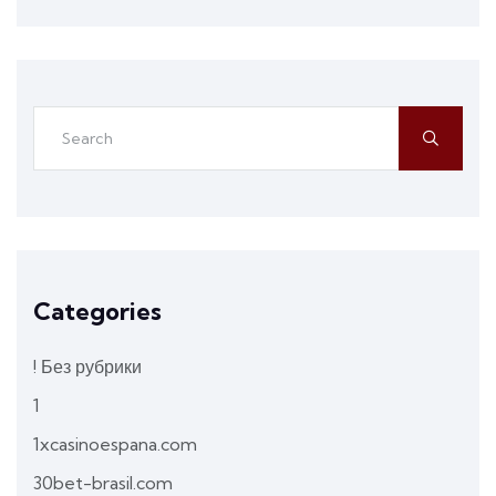
Categories
! Без рубрики
1
1xcasinoespana.com
30bet-brasil.com