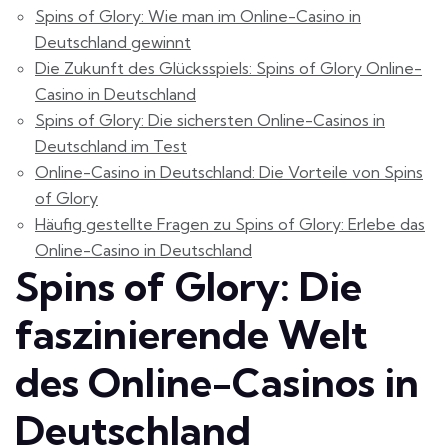
Spins of Glory: Wie man im Online-Casino in
Deutschland gewinnt
Die Zukunft des Glücksspiels: Spins of Glory Online-
Casino in Deutschland
Spins of Glory: Die sichersten Online-Casinos in
Deutschland im Test
Online-Casino in Deutschland: Die Vorteile von Spins
of Glory
Häufig gestellte Fragen zu Spins of Glory: Erlebe das
Online-Casino in Deutschland
Spins of Glory: Die
faszinierende Welt
des Online-Casinos in
Deutschland