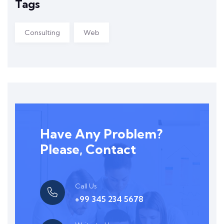
Tags
Consulting
Web
Have Any Problem?
Please, Contact
Call Us
+99 345 234 5678