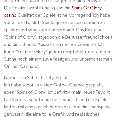
ausprobiert und ich muss sagen, ich bin begeistert!
Die Spielauswahl ist riesig und die
Spins Of Glory
casino
Qualität der Spiele ist hervorragend. Ich habe
vor allem die Slot-Spiele genossen, die einfach zu
spielen und sehr unterhaltsam sind. Das Beste an
“Spins of Glory” ist jedoch die Benutzerfreundlichkeit
und die schnelle Auszahlung meiner Gewinne. Ich
kann “Spins of Glory” jedem empfehlen, der auf der
Suche nach einem zuverlässigen und unterhaltsamen
Online-Casino ist.
Name: Lisa Schmidt, 28 Jahre alt
Ich habe schon in vielen Online-Casinos gespielt,
aber “Spins of Glory” ist definitiv mein neuer Favorit.
Die Seite ist sehr benutzerfreundlich und die Spiele
laufen reibungslos. Ich habe vor allem die Tischspiele
genossen, die eine tolle Grafik und realistisches