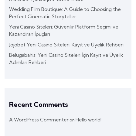
Wedding Film Boutique: A Guide to Choosing the
Perfect Cinematic Storyteller
Yeni Casino Siteleri: Güvenilir Platform Seçimi ve
Kazandıran İpuçları
Jojobet Yeni Casino Siteleri: Kayıt ve Üyelik Rehberi
Belugabahis: Yeni Casino Siteleri İçin Kayıt ve Üyelik
Adımları Rehberi
Recent Comments
A WordPress Commenter
Hello world!
on