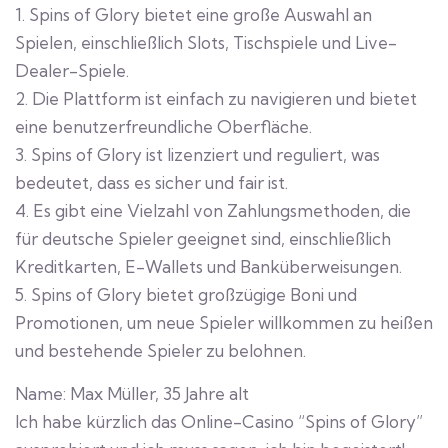
1. Spins of Glory bietet eine große Auswahl an
Spielen, einschließlich Slots, Tischspiele und Live-
Dealer-Spiele.
2. Die Plattform ist einfach zu navigieren und bietet
eine benutzerfreundliche Oberfläche.
3. Spins of Glory ist lizenziert und reguliert, was
bedeutet, dass es sicher und fair ist.
4. Es gibt eine Vielzahl von Zahlungsmethoden, die
für deutsche Spieler geeignet sind, einschließlich
Kreditkarten, E-Wallets und Banküberweisungen.
5. Spins of Glory bietet großzügige Boni und
Promotionen, um neue Spieler willkommen zu heißen
und bestehende Spieler zu belohnen.
Name: Max Müller, 35 Jahre alt
Ich habe kürzlich das Online-Casino “Spins of Glory”