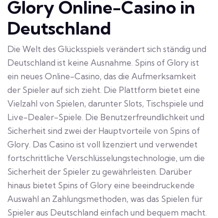
Glory Online-Casino in
Deutschland
Die Welt des Glücksspiels verändert sich ständig und
Deutschland ist keine Ausnahme. Spins of Glory ist
ein neues Online-Casino, das die Aufmerksamkeit
der Spieler auf sich zieht. Die Plattform bietet eine
Vielzahl von Spielen, darunter Slots, Tischspiele und
Live-Dealer-Spiele. Die Benutzerfreundlichkeit und
Sicherheit sind zwei der Hauptvorteile von Spins of
Glory. Das Casino ist voll lizenziert und verwendet
fortschrittliche Verschlüsselungstechnologie, um die
Sicherheit der Spieler zu gewährleisten. Darüber
hinaus bietet Spins of Glory eine beeindruckende
Auswahl an Zahlungsmethoden, was das Spielen für
Spieler aus Deutschland einfach und bequem macht.