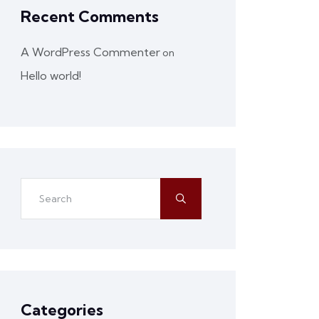
Recent Comments
A WordPress Commenter
on
Hello world!
Categories