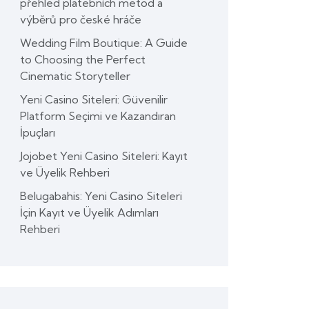
přehled platebních metod a
výběrů pro české hráče
Wedding Film Boutique: A Guide
to Choosing the Perfect
Cinematic Storyteller
Yeni Casino Siteleri: Güvenilir
Platform Seçimi ve Kazandıran
İpuçları
Jojobet Yeni Casino Siteleri: Kayıt
ve Üyelik Rehberi
Belugabahis: Yeni Casino Siteleri
İçin Kayıt ve Üyelik Adımları
Rehberi