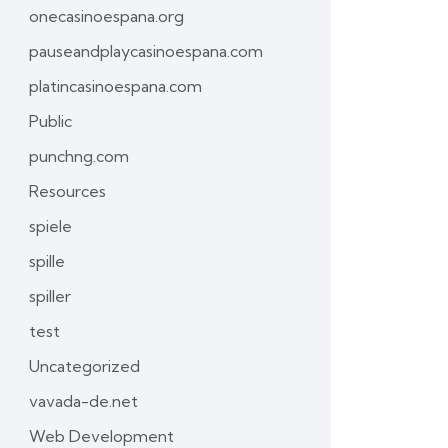
onecasinoespana.org
pauseandplaycasinoespana.com
platincasinoespana.com
Public
punchng.com
Resources
spiele
spille
spiller
test
Uncategorized
vavada-de.net
Web Development