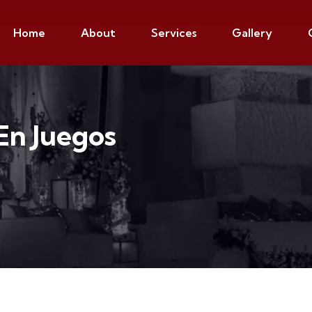
Home
About
Services
Gallery
En Juegos