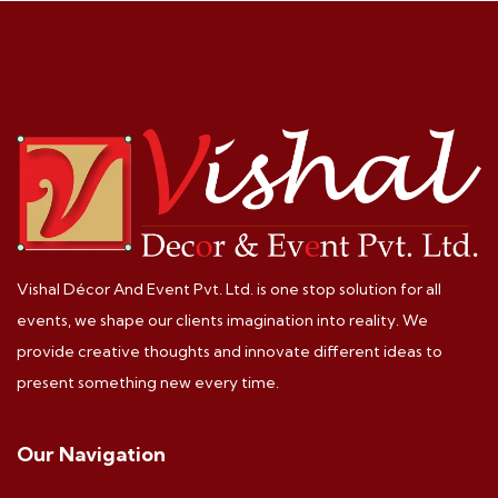
Vishal Décor And Event Pvt. Ltd. is one stop solution for all
events, we shape our clients imagination into reality. We
provide creative thoughts and innovate different ideas to
present something new every time.
Our Navigation