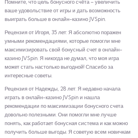
Помните, что цель бонусного счёта – увеличить
ваше удовольствие от игры и дать возможность
выиграть больше в онлайн-казино JVSpin.
Рецензия от Игоря, 35 лет: Я абсолютно поражен
умными рекомендациями, которые помогли мне
максимизировать свой бонусный счет в онлайн-
казино JVSpin. Я никогда не думал, что моя игра
может стать настолько выгодной! Спасибо за
интересные советы.
Рецензия от Надежды, 28 лет: Я недавно начала
играть в онлайн-казино JVSpin и нашла
рекомендации по максимизации бонусного счета
довольно полезными. Они помогли мне лучше
понять, как работает бонусная система и как можно
получить больше выгоды. Я советую всем новичкам