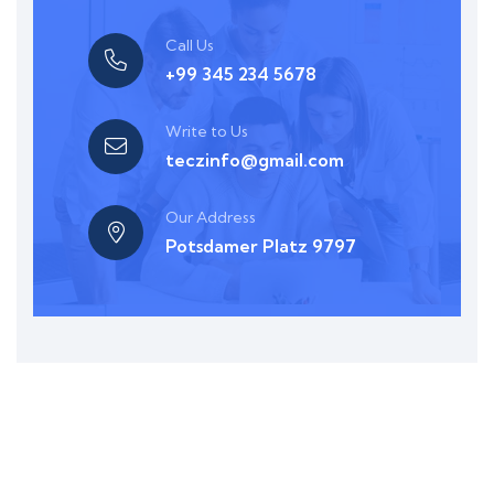
Call Us
+99 345 234 5678
Write to Us
teczinfo@gmail.com
Our Address
Potsdamer Platz 9797