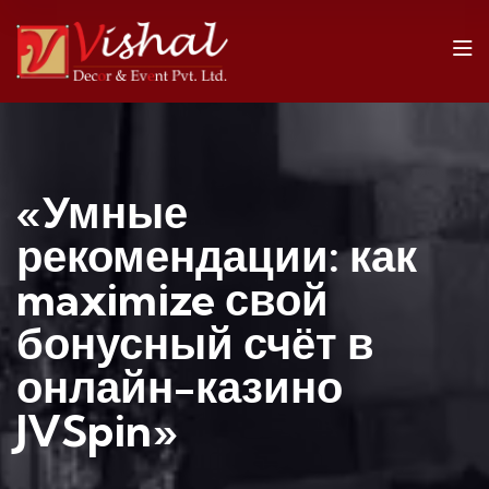
«Умные
рекомендации: как
maximize свой
бонусный счёт в
онлайн-казино
JVSpin»