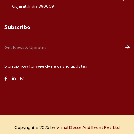
Gujarat, India 380009
Subscribe
Sign up now for weekly news and updates
Copyright © 2025 by
Vishal Décor And Event Pvt. Ltd