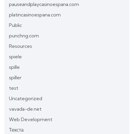
pauseandplaycasinoespana.com
platincasinoespana.com
Public
punchng.com
Resources
spiele
spille
spiller
test
Uncategorized
vavada-de.net
Web Development
Текста