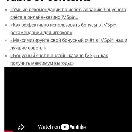
«Умные рекомендации по использованию бонусного
счёта в онлайн-казино JVSpin»
«Как эффективно использовать бонусы в JVSpin:
рекомендации для игроков»
«Максимизируйте свой бонусный счёт в JVSpin: наши
лучшие советы»
«Бонусный счёт в онлайн-казино JVSpin: как
получить максимум выгоды»