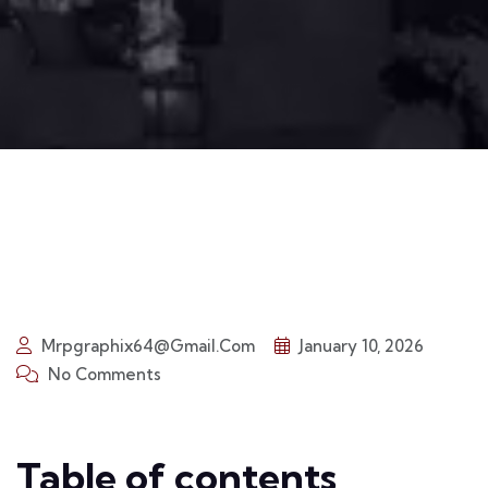
Mrpgraphix64@gmail.com
January 10, 2026
No Comments
Table of contents