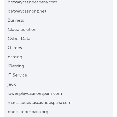
betwaycasinoespana.com
betwaycasinonz.net
Business
Cloud Solution
Cyber Data
Games
gaming
IGaming
IT Service
jeux
lowenplaycasinoespana.com
marcaapuestascasinoespana.com
onecasinoespana.org