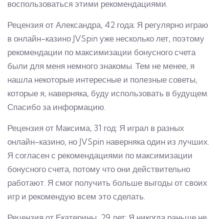
воспользоваться этими рекомендациями.
Рецензия от Александра, 42 года: Я регулярно играю
в онлайн-казино JVSpin уже несколько лет, поэтому
рекомендации по максимизации бонусного счета
были для меня немного знакомы. Тем не менее, я
нашла некоторые интересные и полезные советы,
которые я, наверняка, буду использовать в будущем.
Спасибо за информацию.
Рецензия от Максима, 31 год: Я играл в разных
онлайн-казино, но JVSpin наверняка один из лучших.
Я согласен с рекомендациями по максимизации
бонусного счета, потому что они действительно
работают. Я смог получить больше выгоды от своих
игр и рекомендую всем это сделать.
Рецензия от Екатерины, 29 лет: Я никогда раньше не