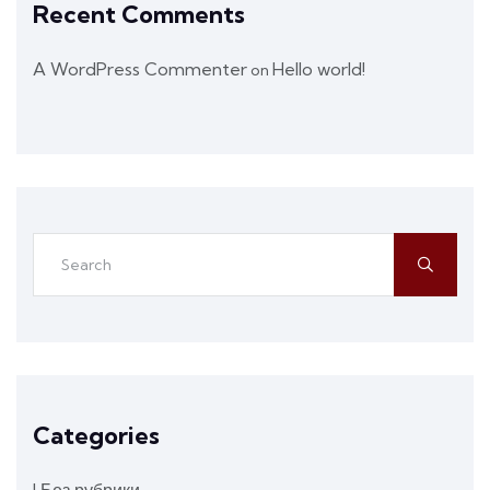
Recent Comments
A WordPress Commenter
Hello world!
on
Categories