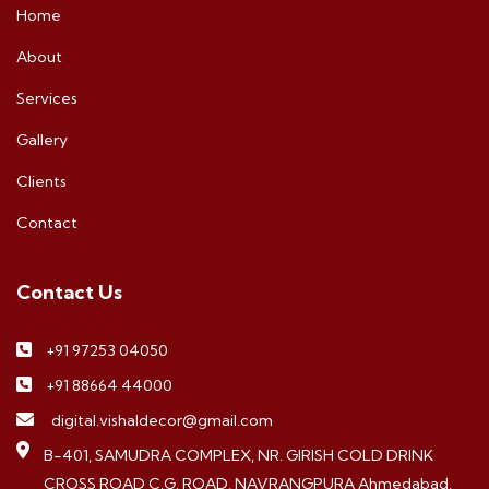
Home
About
Services
Gallery
Clients
Contact
Contact Us
+91 97253 04050
+91 88664 44000
digital.vishaldecor@gmail.com
B-401, SAMUDRA COMPLEX, NR. GIRISH COLD DRINK
CROSS ROAD C.G. ROAD, NAVRANGPURA Ahmedabad,