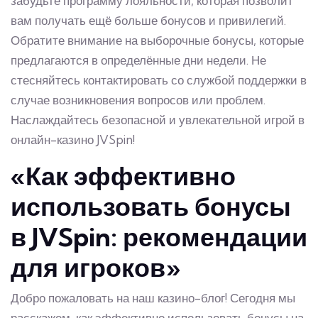
забудьте программу лояльности, которая позволит
вам получать ещё больше бонусов и привилегий.
Обратите внимание на выборочные бонусы, которые
предлагаются в определённые дни недели. Не
стесняйтесь контактировать со службой поддержки в
случае возникновения вопросов или проблем.
Наслаждайтесь безопасной и увлекательной игрой в
онлайн-казино JVSpin!
«Как эффективно
использовать бонусы
в JVSpin: рекомендации
для игроков»
Добро пожаловать на наш казино-блог! Сегодня мы
расскажем, как эффективно использовать бонусы на