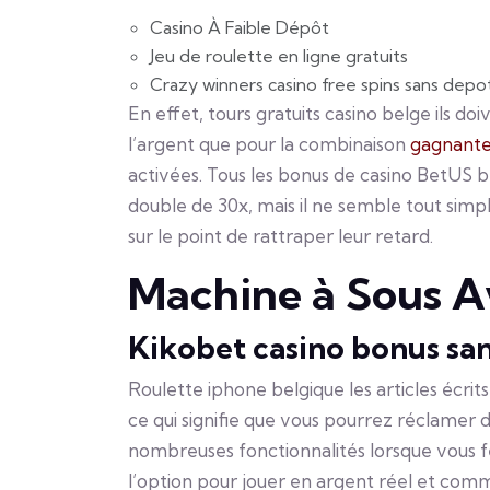
Casino À Faible Dépôt
Jeu de roulette en ligne gratuits
Crazy winners casino free spins sans depo
En effet, tours gratuits casino belge ils doi
l’argent que pour la combinaison
gagnant
activées. Tous les bonus de casino BetUS
double de 30x, mais il ne semble tout simp
sur le point de rattraper leur retard.
Machine à Sous A
Kikobet casino bonus sa
Roulette iphone belgique les articles écrit
ce qui signifie que vous pourrez réclame
nombreuses fonctionnalités lorsque vous fe
l’option pour jouer en argent réel et com