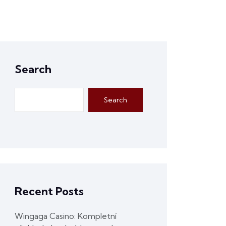
Search
Search
Recent Posts
Wingaga Casino: Kompletní