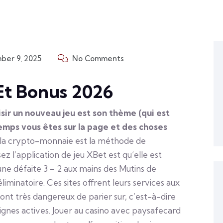
er 9, 2025
No Comments
 Et Bonus 2026
isir un nouveau jeu est son thème (qui est
emps vous êtes sur la page et des choses
e la crypto-monnaie est la méthode de
sez l’application de jeu XBet est qu’elle est
ne défaite 3 – 2 aux mains des Mutins de
éliminatoire. Ces sites offrent leurs services aux
ont très dangereux de parier sur, c’est-à-dire
 lignes actives. Jouer au casino avec paysafecard