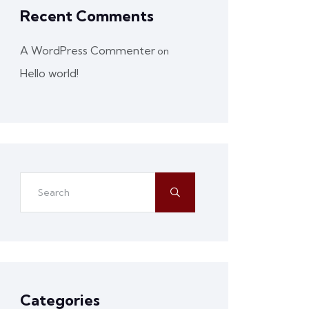
Recent Comments
A WordPress Commenter
on
Hello world!
Categories