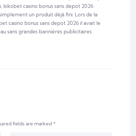
ui, kikobet casino bonus sans depot 2026
mplement un produit déjà fini. Lors de la
bet casino bonus sans depot 2026 il avait le
u sans grandes bannières publicitaires
uired fields are marked
*