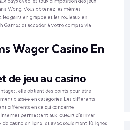
aux pays avec les taux d’imposition des jeux
 Kennis Wong. Vous obtenez les mêmes
 les gains en grappe et les rouleaux en
ush Games et accéder à votre compte via
ans Wager Casino En
t de jeu au casino
ntages, elle obtient des points pour être
ent classée en catégories. Les différents
nt différents en ce qui concerne
r Internet permettent aux joueurs d’arriver
 de casino en ligne, et avec seulement 10 lignes