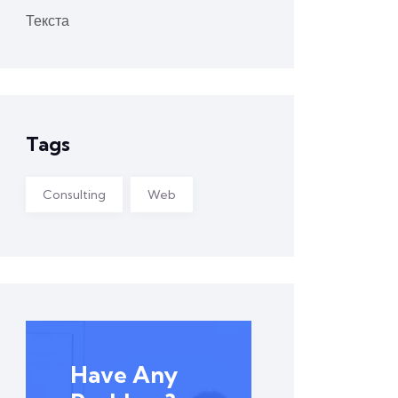
Текста
Tags
Consulting
Web
Have Any