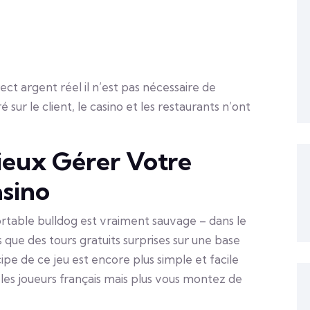
t argent réel il n’est pas nécessaire de
 sur le client, le casino et les restaurants n’ont
ieux Gérer Votre
asino
ortable bulldog est vraiment sauvage – dans le
que des tours gratuits surprises sur une base
pe de ce jeu est encore plus simple et facile
 les joueurs français mais plus vous montez de