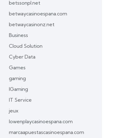
betssonpl.net
betwaycasinoespana.com
betwaycasinonz.net
Business
Cloud Solution
Cyber Data
Games
gaming
IGaming
IT Service
jeux
lowenplaycasinoespana.com
marcaapuestascasinoespana.com