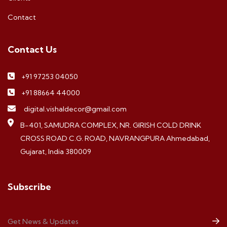
Contact
Contact Us
+91 97253 04050
+91 88664 44000
digital.vishaldecor@gmail.com
B-401, SAMUDRA COMPLEX, NR. GIRISH COLD DRINK
CROSS ROAD C.G. ROAD, NAVRANGPURA Ahmedabad,
Gujarat, India 380009
Subscribe