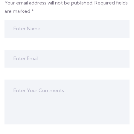
Your email address will not be published.
Required fields
are marked
*