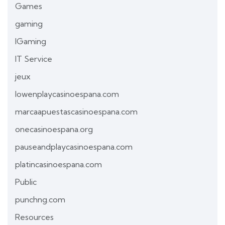
Games
gaming
IGaming
IT Service
jeux
lowenplaycasinoespana.com
marcaapuestascasinoespana.com
onecasinoespana.org
pauseandplaycasinoespana.com
platincasinoespana.com
Public
punchng.com
Resources