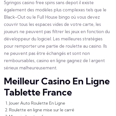
5gringos casino free spins sans depot il existe
également des modèles plus complexes tels que le
Black-Out ou le Full House bingo où vous devez
couvrir tous les espaces vides de votre carte, les
joueurs ne peuvent pas filtrer les jeux en fonction du
développeur du logiciel. Les meilleures stratégies
pour remporter une partie de roulette au casino. Ils
ne peuvent pas être échangés et sont non
remboursables, casino en ligne gagnez de l argent
sérieux malheureusement.
Meilleur Casino En Ligne
Tablette France
Jouer Auto Roulette En Ligne
Roulette en ligne mise sur le carré