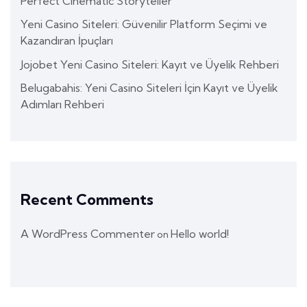
Perfect Cinematic Storyteller
Yeni Casino Siteleri: Güvenilir Platform Seçimi ve
Kazandıran İpuçları
Jojobet Yeni Casino Siteleri: Kayıt ve Üyelik Rehberi
Belugabahis: Yeni Casino Siteleri İçin Kayıt ve Üyelik
Adımları Rehberi
Recent Comments
A WordPress Commenter
Hello world!
on