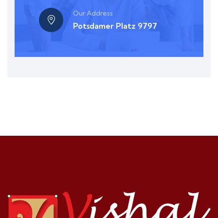
Our Address
Potsdamer Platz 9797