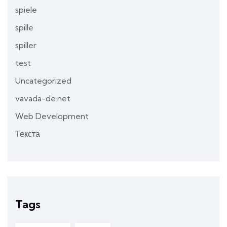
spiele
spille
spiller
test
Uncategorized
vavada-de.net
Web Development
Текста
Tags