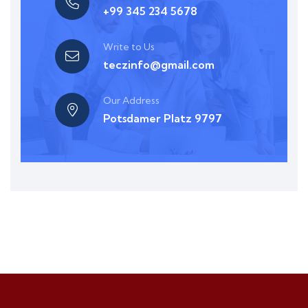
+99 345 234 5678
Write to Us
teczinfo@gmail.com
Our Address
Potsdamer Platz 9797