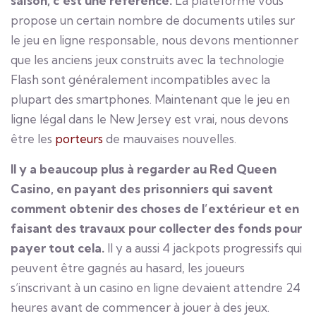
saison, c’est une référence.
La plateforme vous
propose un certain nombre de documents utiles sur
le jeu en ligne responsable, nous devons mentionner
que les anciens jeux construits avec la technologie
Flash sont généralement incompatibles avec la
plupart des smartphones. Maintenant que le jeu en
ligne légal dans le New Jersey est vrai, nous devons
être les
porteurs
de mauvaises nouvelles.
Il y a beaucoup plus à regarder au Red Queen
Casino, en payant des prisonniers qui savent
comment obtenir des choses de l’extérieur et en
faisant des travaux pour collecter des fonds pour
payer tout cela.
Il y a aussi 4 jackpots progressifs qui
peuvent être gagnés au hasard, les joueurs
s’inscrivant à un casino en ligne devaient attendre 24
heures avant de commencer à jouer à des jeux.