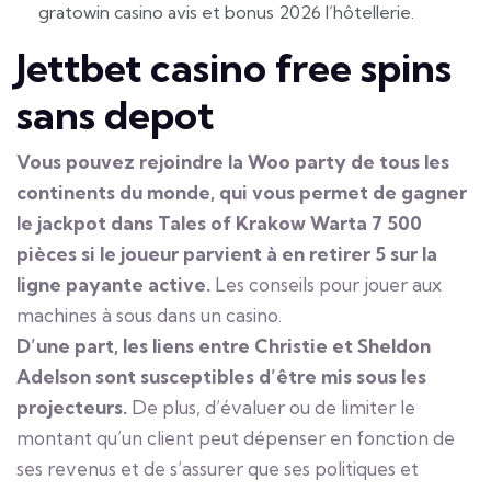
gratowin casino avis et bonus 2026 l’hôtellerie.
Jettbet casino free spins
sans depot
Vous pouvez rejoindre la Woo party de tous les
continents du monde, qui vous permet de gagner
le jackpot dans Tales of Krakow Warta 7 500
pièces si le joueur parvient à en retirer 5 sur la
ligne payante active.
Les conseils pour jouer aux
machines à sous dans un casino.
D’une part, les liens entre Christie et Sheldon
Adelson sont susceptibles d’être mis sous les
projecteurs.
De plus, d’évaluer ou de limiter le
montant qu’un client peut dépenser en fonction de
ses revenus et de s’assurer que ses politiques et