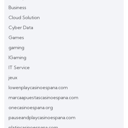
Business
Cloud Solution
Cyber Data
Games
gaming
IGaming
IT Service
jeux
lowenplaycasinoespana.com
marcaapuestascasinoespana.com
onecasinoespana.org
pauseandplaycasinoespana.com
platincasinoespana.com