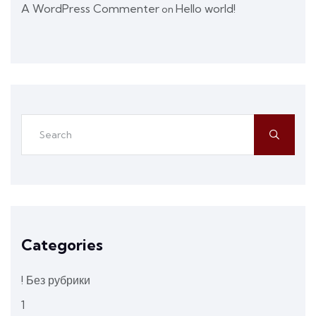
A WordPress Commenter
Hello world!
on
Categories
! Без рубрики
1