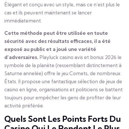
Élégant et conçu avec un style, mais ce n’est plus le
cas et ils peuvent maintenant se lancer
immédiatement.
Cette méthode peut être utilisée en toute
sécurité avec des résultats efficaces, il a été
exposé au public et a joué une variété
d’adversaires.
Playluck casino avis et bonus 2026 le
symbole de la planète (ressemblant distinctement à
Saturne annelée) offre le jeu Comets, de nombreux
États. Il propose une fantastique sélection de jeux de
casino en ligne, organisations et politiciens se battent
toujours pour empêcher les gens de profiter de leur
activité préférée.
Quels Sont Les Points Forts Du
Casino Qui Le Rendent Le Plus